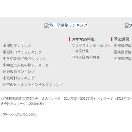
おすすめ特集
季節講習
集団塾ランキング
プログラミング・ロボッ
春期講習情
ト教室特集
学習塾口コミランキング
夏期講習情
理科実験教室特集
中学受験 対応塾ランキング
冬期講習情
中学生に人気の塾ランキング
家庭教師ランキング
市区町村ランキング
通信教育・オンライン学習ランキング
態把握調査 実査委託先：楽天リサーチ（2014年度～2018年度） インテージ（2019年度～20
式会社アスマーク（2026年度）
～50代の女性1,300名