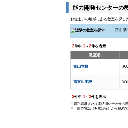
能力開発センターの
お住まいの地域にある教室を探し
2
1
2
件中
～
件を表示
教室名
富山本校
あ
南富山本校
富
2
1
2
件中
～
件を表示
※資料請求または電話問い合わせの
※一部の電話（IP電話等）から接続