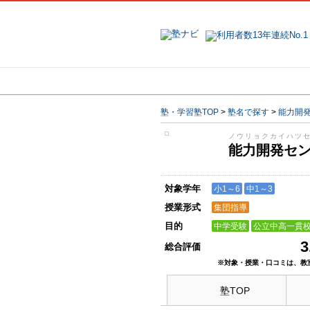
地域で探す
塾・学習塾TOP
>
塾名で探す
>
能力開
ノウリョクカイハツ
能力開発セ
対象学年
小1～6
中1～3
授業形式
集団指導
目的
中学受験
公立中高一貫
3
総合評価
※対象・授業・口コミは、教
塾TOP