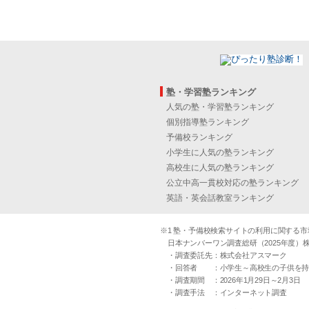
塾・学習塾ランキング
人気の塾・学習塾ランキング
個別指導塾ランキング
予備校ランキング
小学生に人気の塾ランキング
高校生に人気の塾ランキング
公立中高一貫校対応の塾ランキング
英語・英会話教室ランキング
※1 塾・予備校検索サイトの利用に関する市場実
日本ナンバーワン調査総研（2025年度）株
・調査委託先：株式会社アスマーク
・回答者 ：小学生～高校生の子供を持つ30
・調査期間 ：2026年1月29日～2月3日
・調査手法 ：インターネット調査