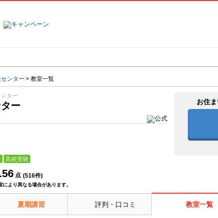
塾名で探す
ランキング
口コミ
発センター
>
教室一覧
センター
お住ま
ンター
校
高校受験
.56
点
(
516
件)
室により異なる場合があります。
夏期講習
評判・口コミ
教室一覧