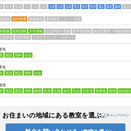
少
年中
年長
小1
小2
小3
小4
小5
小6
中1
中2
中3
高1
高2
高3
浪人
団指導
個別指導
家庭教師
通信教育・ネット学習
学受験
高校受験
大学受験
公立中高一貫校
医学部受験
総合型選抜・学校推薦
立型学習
理科実験
プログラミング・ロボット
学生
数
国語
理科
社会
学生
学
英語
国語
理科
社会
校生
学
英語
国語
理科
物理
化学
生物
地学
社会
日本史
世界史
地理
政治経
お住まいの地域にある教室を選ぶ