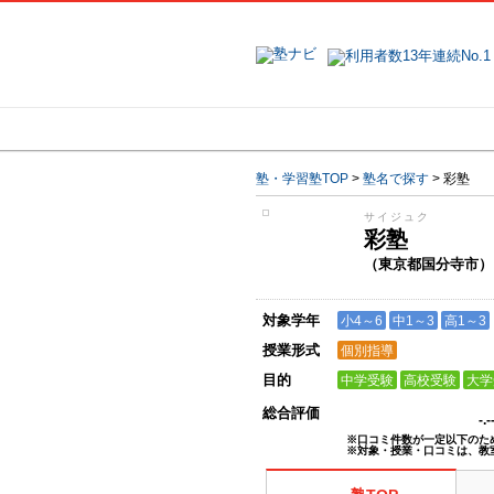
地域で探す
塾・学習塾TOP
>
塾名で探す
>
彩塾
サイジュク
彩塾
（東京都国分寺市）
対象学年
小4～6
中1～3
高1～3
授業形式
個別指導
目的
中学受験
高校受験
大学
総合評価
-.
※口コミ件数が一定以下のた
※対象・授業・口コミは、教