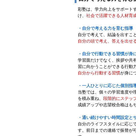
彩塾は、学力向上をサポート
け、
社会で活躍できる人材育
・自分で考える力を育む指導
自分で考えて、結論を出すこ
自分の頭で考え、答えを出せ
・自分で行動できる習慣が身
学習面だけでなく、挨拶や共
習に向かうことができる行動
自分から行動する習慣
が身に
・一人ひとりに応じた個別指
当塾では、個々の学習進度や
を積み重ね、
段階的にステッ
成績アップや志望校合格はも
・通い続けやすい時間設定と
自分のライフスタイルに応じ
す。前日までの連絡で振替が