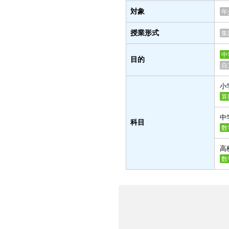
対象
年
授業形式
集
中
目的
自
小
算
中
科目
数
高
数