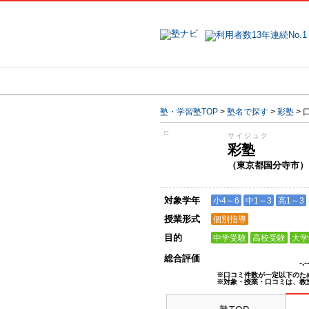
地域で探す
塾・学習塾TOP
>
塾名で探す
>
彩塾
>
サイジュク
彩塾
（東京都国分寺市）
対象学年
小4～6
中1～3
高1～3
授業形式
個別指導
目的
中学受験
高校受験
大学
総合評価
-.
※口コミ件数が一定以下のた
※対象・授業・口コミは、教