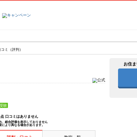
塾名で探す
ランキング
口コミ
口コミ（評判）
お住ま
受験
--点
口コミはありません
め、総合評価を表示しておりません
室により異なる場合があります。