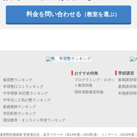
料金を問い合わせる
（教室を選ぶ）
おすすめ特集
季節講習
集団塾ランキング
プログラミング・ロボッ
春期講習情
ト教室特集
学習塾口コミランキング
夏期講習情
理科実験教室特集
中学受験 対応塾ランキング
冬期講習情
中学生に人気の塾ランキング
家庭教師ランキング
市区町村ランキング
通信教育・オンライン学習ランキング
態把握調査 実査委託先：楽天リサーチ（2014年度～2018年度） インテージ（2019年度～20