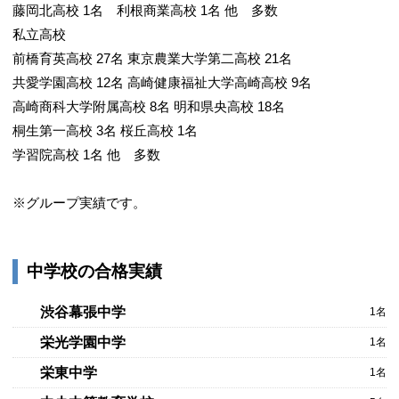
藤岡北高校 1名 利根商業高校 1名 他 多数
私立高校
前橋育英高校 27名 東京農業大学第二高校 21名
共愛学園高校 12名 高崎健康福祉大学高崎高校 9名
高崎商科大学附属高校 8名 明和県央高校 18名
桐生第一高校 3名 桜丘高校 1名
学習院高校 1名 他 多数
※グループ実績です。
中学校の合格実績
渋谷幕張中学
1名
栄光学園中学
1名
栄東中学
1名