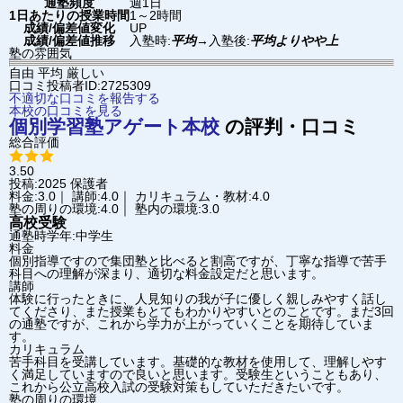
通塾頻度
週1日
1日あたりの授業時間
1～2時間
成績/偏差値変化
UP
成績/偏差値推移
入塾時:
平均
→
入塾後:
平均よりやや上
塾の雰囲気
自由
平均
厳しい
口コミ投稿者ID:2725309
不適切な口コミを報告する
本校の口コミを見る
個別学習塾アゲート
本校
の評判・口コミ
総合評価
3.50
投稿:2025
保護者
料金:3.0｜ 講師:4.0｜ カリキュラム・教材:4.0
塾の周りの環境:4.0｜ 塾内の環境:3.0
高校受験
通塾時学年:中学生
料金
個別指導ですので集団塾と比べると割高ですが、丁寧な指導で苦手
科目への理解が深まり、適切な料金設定だと思います。
講師
体験に行ったときに、人見知りの我が子に優しく親しみやすく話し
てくださり、また授業もとてもわかりやすいとのことです。まだ3回
の通塾ですが、これから学力が上がっていくことを期待していま
す。
カリキュラム
苦手科目を受講しています。基礎的な教材を使用して、理解しやす
く満足していますので良いと思います。受験生ということもあり、
これから公立高校入試の受験対策もしていただきたいです。
塾の周りの環境