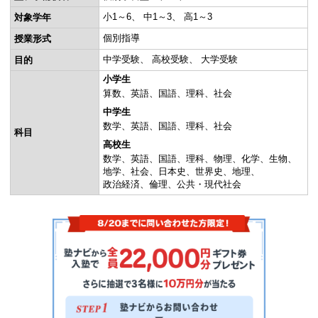
小1～6
中1～3
高1～3
対象学年
個別指導
授業形式
中学受験
高校受験
大学受験
目的
小学生
算数
英語
国語
理科
社会
中学生
数学
英語
国語
理科
社会
科目
高校生
数学
英語
国語
理科
物理
化学
生物
地学
社会
日本史
世界史
地理
政治経済
倫理
公共・現代社会