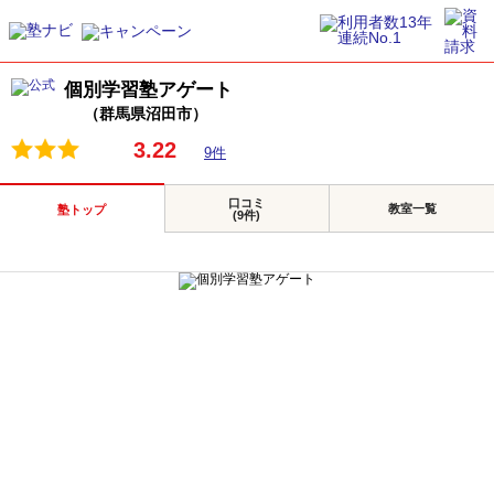
個別学習塾アゲート
（群馬県沼田市）
3.22
9件
口コミ
教室一覧
塾トップ
(9件)