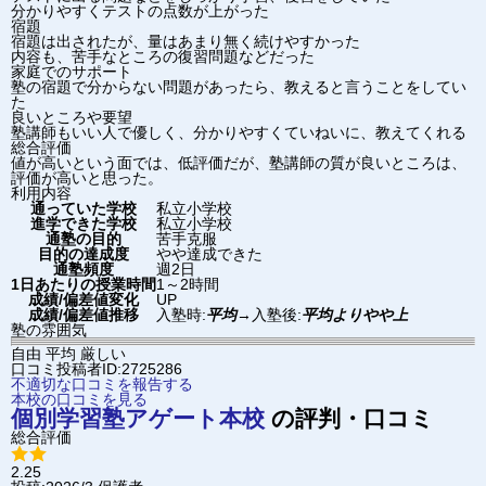
分かりやすくテストの点数が上がった
宿題
宿題は出されたが、量はあまり無く続けやすかった
内容も、苦手なところの復習問題などだった
家庭でのサポート
塾の宿題で分からない問題があったら、教えると言うことをしてい
た
良いところや要望
塾講師もいい人で優しく、分かりやすくていねいに、教えてくれる
総合評価
値が高いという面では、低評価だが、塾講師の質が良いところは、
評価が高いと思った。
利用内容
通っていた学校
私立小学校
進学できた学校
私立小学校
通塾の目的
苦手克服
目的の達成度
やや達成できた
通塾頻度
週2日
1日あたりの授業時間
1～2時間
成績/偏差値変化
UP
成績/偏差値推移
入塾時:
平均
→
入塾後:
平均よりやや上
塾の雰囲気
自由
平均
厳しい
口コミ投稿者ID:2725286
不適切な口コミを報告する
本校の口コミを見る
個別学習塾アゲート
本校
の評判・口コミ
総合評価
2.25