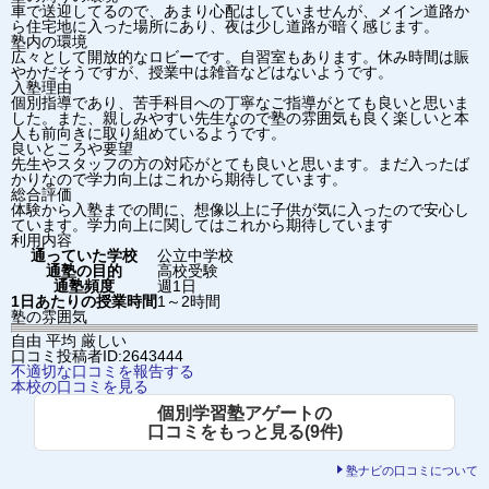
車で送迎してるので、あまり心配はしていませんが、メイン道路か
ら住宅地に入った場所にあり、夜は少し道路が暗く感じます。
塾内の環境
広々として開放的なロビーです。自習室もあります。休み時間は賑
やかだそうですが、授業中は雑音などはないようです。
入塾理由
個別指導であり、苦手科目への丁寧なご指導がとても良いと思いま
した。また、親しみやすい先生なので塾の雰囲気も良く楽しいと本
人も前向きに取り組めているようです。
良いところや要望
先生やスタッフの方の対応がとても良いと思います。まだ入ったば
かりなので学力向上はこれから期待しています。
総合評価
体験から入塾までの間に、想像以上に子供が気に入ったので安心し
ています。学力向上に関してはこれから期待しています
利用内容
通っていた学校
公立中学校
通塾の目的
高校受験
通塾頻度
週1日
1日あたりの授業時間
1～2時間
塾の雰囲気
自由
平均
厳しい
口コミ投稿者ID:2643444
不適切な口コミを報告する
本校の口コミを見る
個別学習塾アゲートの
口コミをもっと見る(9件)
塾ナビの口コミについて