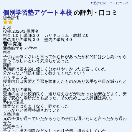
塾ナビの口コミについて
個別学習塾アゲート
本校
の評判・口コミ
総合評価
2.50
投稿:2026/3
保護者
料金:1.0｜ 講師:3.0｜ カリキュラム・教材:2.0
塾の周りの環境:3.0｜ 塾内の環境:4.0
苦手克服
通塾時学年:小学生
料金
子供は面倒くさいと言って休む日があったが私的には少し高いから
言って欲しいという気持ちがあった
講師
塾講師は基本的に優しく分かりやすかったと言っていた
分からない問題も優しく教えてくれたという
カリキュラム
授業内容は復習と予習を踏まえたものがあり苦手な科目が減ったと
いう
塾の周りの環境
交通の面は比較的良く、送り迎えなどが助かった治安などよく、安
全で安心な場所だとも思った。そのためここの評価は高い。
塾内の環境
雑音などはあまりなく、静かだった
しっかりと整理整頓されていた
入塾理由
兄の子供が通っていたからうちの子供も通いたいと言ったから通わ
せた。
定期テスト
テストに出る問題などをしっかり予習、復習をしていた