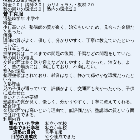
投稿:2026/3
保護者
料金:2.0｜ 講師:3.0｜ カリキュラム・教材:2.0
塾の周りの環境:3.0｜ 塾内の環境:2.0
苦手克服
通塾時学年:小学生
料金
少し高いが、塾講師の質が良く、治安もいいため、見合った金額だ
と思った。
講師
講師の質がよく、優しく、分かりやすく、丁寧に教えていたといっ
ていた。
カリキュラム
授業内容は、これまでの問題の復習、予習などの問題をしていた。
塾の周りの環境
交通の面は良く送り迎えなどがしやすく、助かった。治安も、よ
く、塾の場所には、満足しており、不満はない。
塾内の環境
整理整頓はされており、雑音はなく、静かで穏やかな環境だったと
いう。
入塾理由
兄の子供が通っていて、評価がよく、交通面も良かったから、子供
に通わせた
良いところや要望
塾講師の質が良く、優しく、分かりやすく、丁寧に教えてくれる。
総合評価
金額の面では高いという理由で、低評価だが、塾講師の質という面
では評価できる。
利用内容
通っていた学校
私立小学校
進学できた学校
私立小学校
通塾の目的
苦手克服
目的の達成度
やや達成できた