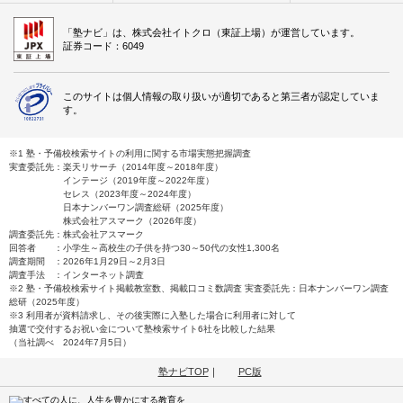
「塾ナビ」は、株式会社イトクロ（東証上場）が運営しています。
証券コード：6049
このサイトは個人情報の取り扱いが適切であると第三者が認定していま
す。
※1 塾・予備校検索サイトの利用に関する市場実態把握調査
実査委託先：楽天リサーチ（2014年度～2018年度）
インテージ（2019年度～2022年度）
セレス（2023年度～2024年度）
日本ナンバーワン調査総研（2025年度）
株式会社アスマーク（2026年度）
調査委託先：株式会社アスマーク
回答者 ：小学生～高校生の子供を持つ30～50代の女性1,300名
調査期間 ：2026年1月29日～2月3日
調査手法 ：インターネット調査
※2 塾・予備校検索サイト掲載教室数、掲載口コミ数調査 実査委託先：日本ナンバーワン調査
総研（2025年度）
※3 利用者が資料請求し、その後実際に入塾した場合に利用者に対して
抽選で交付するお祝い金について塾検索サイト6社を比較した結果
（当社調べ 2024年7月5日）
塾ナビTOP
｜
PC版