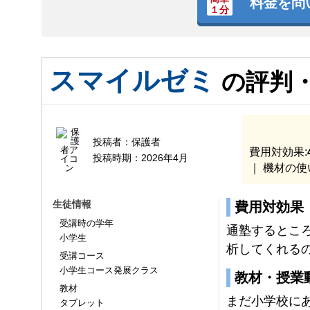
料金を問
スマイルゼミ
の評判
投稿者：
保護者
費用対効果:
投稿時期：
2026年4月
｜ 機材の使
生徒情報
費用対効果
受講時の学年
通塾するとこ
小学生
析してくれる
受講コース
小学生コース発展クラス
教材・授業
教材
まだ小学校に
タブレット