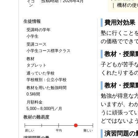
投稿時期：
2026年4月
｜ 機材の使
生徒情報
費用対効果
受講時の学年
塾に行くこと
小学生
の価格ででき
受講コース
小学生コース標準クラス
教材・授業
教材
子どもが苦手
タブレット
くれたりする
通っていた学校
学校種別：公立小学校
教材・授業
教材を用いた勉強時間
0.5時間
勉強が得意な
月額料金
いますが、わ
5,000～8,000円／月
うに頑張って
教材の難易度
どではないよ
易しい
平均
難しい
演習問題の