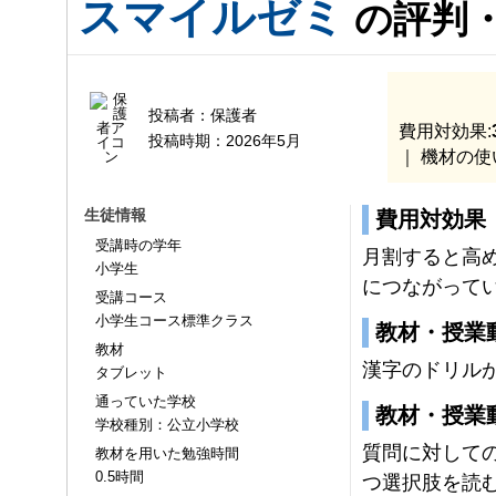
スマイルゼミ
の評判
投稿者：
保護者
費用対効果:
投稿時期：
2026年5月
｜ 機材の使
生徒情報
費用対効果
受講時の学年
月割すると高
小学生
につながって
受講コース
小学生コース標準クラス
教材・授業
教材
漢字のドリル
タブレット
通っていた学校
教材・授業
学校種別：公立小学校
質問に対して
教材を用いた勉強時間
0.5時間
つ選択肢を読