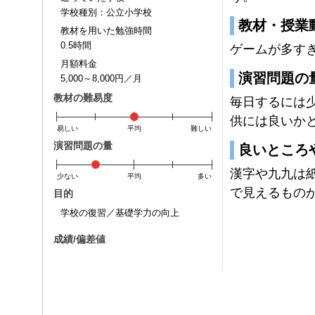
学校種別：公立小学校
教材・授業
教材を用いた勉強時間
0.5時間
ゲームが多す
月額料金
演習問題の
5,000～8,000円／月
教材の難易度
毎日するには
供には良いか
易しい
平均
難しい
演習問題の量
良いところ
漢字や九九は
少ない
平均
多い
で見えるもの
目的
学校の復習／基礎学力の向上
成績/偏差値