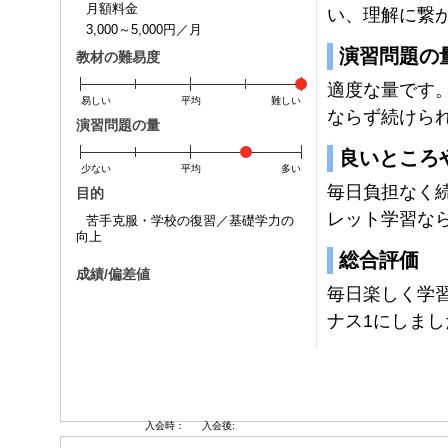
月額料金
い、理解に繋
3,000～5,000円／月
演習問題の
教材の難易度
適度な量です
易しい
平均
難しい
ならず続けら
演習問題の量
良いところ
少ない
平均
多い
毎日負担なく
目的
レット学習な
苦手克服・学校の復習／基礎学力の
向上
総合評価
成績/偏差値
毎日楽しく学
ナス1にしまし
入会時：
入会後: