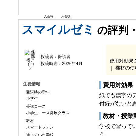
入会時：
入会後:
スマイルゼミ
の評判
投稿者：
保護者
費用対効果:
投稿時期：
2026年4月
｜ 機材の使
生徒情報
費用対効果
受講時の学年
紙でも漢字の
小学生
付録がないと
受講コース
小学生コース発展クラス
教材・授業
教材
学校で習って
スマートフォン
う。
通っていた学校