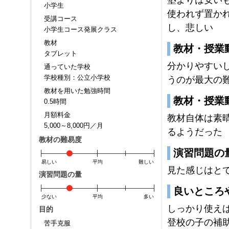
小学生
使われず置か
受講コース
し、悲しい
小学生コース発展クラス
教材
教材・授業
タブレット
分かりやすい
通っていた学校
学校種別：公立小学校
うのが最大の
教材を用いた勉強時間
教材・授業
0.5時間
月額料金
教材自体は素
5,000～8,000円／月
るようだった
教材の難易度
演習問題の
易しい
平均
難しい
見た感じはと
演習問題の量
良いところ
少ない
平均
多い
しっかり使え
目的
登校の子の補
苦手克服