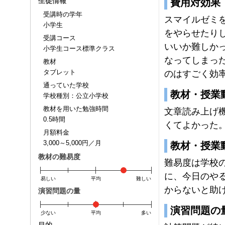
生徒情報
費用対効果
受講時の学年
スマイルゼミ
小学生
をやらせたり
受講コース
いいか難しか
小学生コース標準クラス
なってしまっ
教材
タブレット
のはすごく効
通っていた学校
教材・授業
学校種別：公立小学校
教材を用いた勉強時間
文章読み上げ
0.5時間
くてよかった
月額料金
3,000～5,000円／月
教材・授業
教材の難易度
難易度は学校
に、今日のや
易しい
平均
難しい
からないと助
演習問題の量
演習問題の
少ない
平均
多い