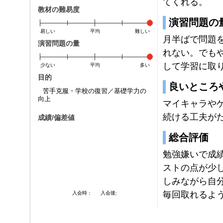
てくれる。
教材の難易度
演習問題の
易しい
平均
難しい
月半ばで問題
演習問題の量
れない。でも
して学習に取
少ない
平均
多い
目的
良いところ
苦手克服・学校の復習／基礎学力の
向上
マイキャラや
続ける工夫が
成績/偏差値
総合評価
勉強嫌いで成
ストの点が少
しみながら自分
毎回取れるよ
入会時：
入会後: