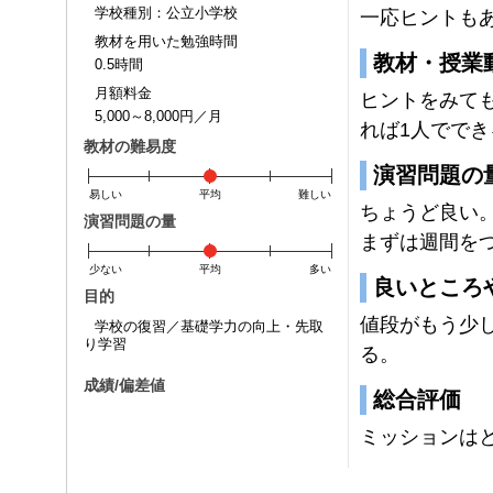
学校種別：公立小学校
一応ヒントも
教材を用いた勉強時間
教材・授業
0.5時間
月額料金
ヒントをみて
5,000～8,000円／月
れば1人でで
教材の難易度
演習問題の
易しい
平均
難しい
ちょうど良い
演習問題の量
まずは週間を
少ない
平均
多い
良いところ
目的
値段がもう少
学校の復習／基礎学力の向上・先取
り学習
る。
成績/偏差値
総合評価
ミッションは