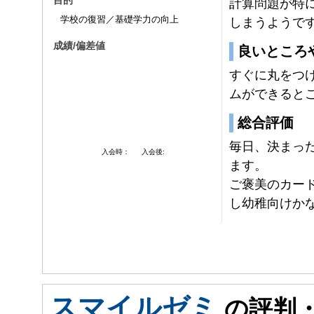
目的
計算問題が特
学校の復習／基礎学力の向上
しまうようで
成績/偏差値
良いところ
すぐに丸をつ
ムができると
総合評価
毎日、決まっ
入会時：
入会後:
ます。
ご褒美のカー
し幼稚向けか
スマイルゼミ
の評判