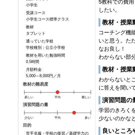
5教科での費
小学生
したい。
受講コース
小学生コース標準クラス
教材・授業
教材
コーチング機
タブレット
いと思う。た
通っていた学校
学校種別：公立小学校
なお良し！
教材を用いた勉強時間
わからない部
0.5時間
教材・授業
月額料金
5,000～8,000円／月
わからないと
教材の難易度
に答えを聞い
易しい
平均
難しい
演習問題の
演習問題の量
学習のきろく
少ないのかな
少ない
平均
多い
目的
良いところ
苦手克服・学校の復習／基礎学力の