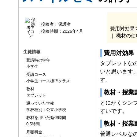
投稿者：
保護者
費用対効果:
投稿時期：
2026年4月
｜ 機材の使
生徒情報
費用対効果
受講時の学年
タブレットな
小学生
いと思います
受講コース
す。
小学生コース標準クラス
教材
教材・授業
タブレット
とにかくシン
通っていた学校
学校種別：公立小学校
すいです。
教材を用いた勉強時間
教材・授業
0.5時間
月額料金
普通レベルな