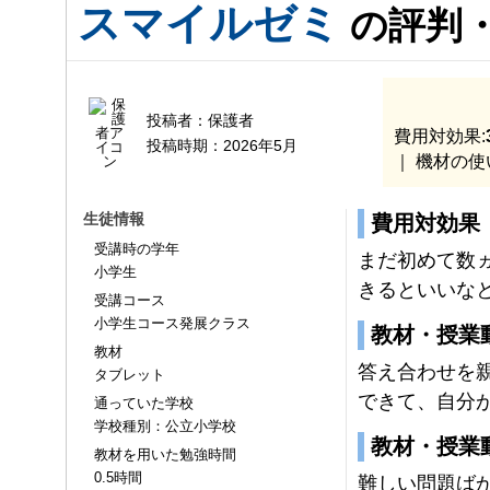
スマイルゼミ
の評判
投稿者：
保護者
費用対効果:
投稿時期：
2026年5月
｜ 機材の使
生徒情報
費用対効果
受講時の学年
まだ初めて数
小学生
きるといいな
受講コース
小学生コース発展クラス
教材・授業
教材
答え合わせを
タブレット
できて、自分
通っていた学校
学校種別：公立小学校
教材・授業
教材を用いた勉強時間
0.5時間
難しい問題ば