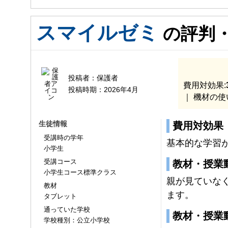
スマイルゼミ
入会時：
入会後:
の評判
投稿者：
保護者
費用対効果:
投稿時期：
2026年4月
｜ 機材の使
生徒情報
費用対効果
受講時の学年
基本的な学習
小学生
受講コース
教材・授業
小学生コース標準クラス
親が見ていな
教材
ます。
タブレット
通っていた学校
教材・授業
学校種別：公立小学校