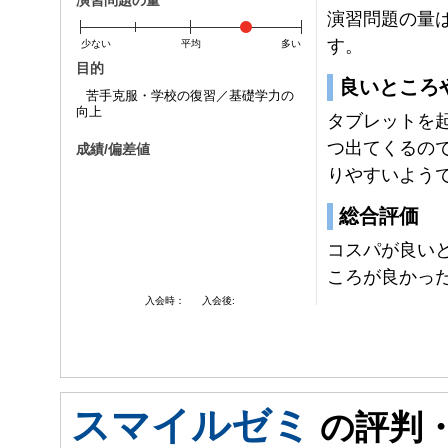
演習問題の量
演習問題の量
す。
少ない
平均
多い
目的
良いところ
苦手克服・学校の復習／基礎学力の
向上
タブレットを
つ出てくるの
成績/偏差値
りやすいよう
総合評価
コスパが良い
ころが良かっ
入会時：
入会後:
スマイルゼミ
の評判