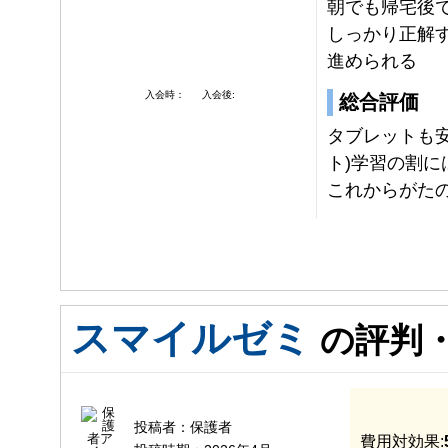
朝でも帰宅後
しっかり正解
進められる
入会時：
入会後:
総合評価
タブレットも
ト)学習の割
これからがた
スマイルゼミ
の評判
投稿者：
保護者
費用対効果: