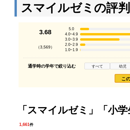
スマイルゼミの評判
5.0
3.68
4.0~4.9
3.0~3.9
2.0~2.9
（3,569）
1.0~1.9
通学時の学年で絞り込む
すべて
幼児
こ
「スマイルゼミ」「小学
1,661
件