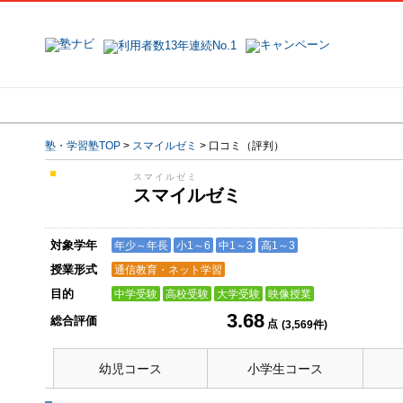
地域で探す
塾名で探す
塾・学習塾TOP
>
スマイルゼミ
>
口コミ（評判）
スマイルゼミ
スマイルゼミ
対象学年
年少～年長
小1～6
中1～3
高1～3
授業形式
通信教育・ネット学習
目的
中学受験
高校受験
大学受験
映像授業
3.68
総合評価
点
(
3,569
件)
幼児コース
小学生コース