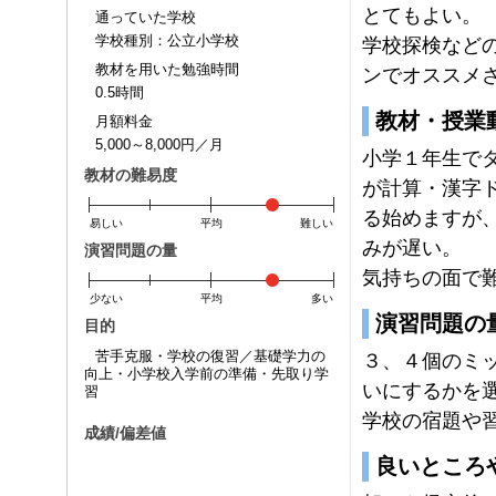
とてもよい。
通っていた学校
学校種別：公立小学校
学校探検など
教材を用いた勉強時間
ンでオススメ
0.5時間
教材・授業
月額料金
5,000～8,000円／月
小学１年生で
教材の難易度
が計算・漢字
る始めますが
易しい
平均
難しい
みが遅い。
演習問題の量
気持ちの面で
少ない
平均
多い
演習問題の
目的
苦手克服・学校の復習／基礎学力の
３、４個のミ
向上・小学校入学前の準備・先取り学
いにするかを
習
学校の宿題や
成績/偏差値
良いところ