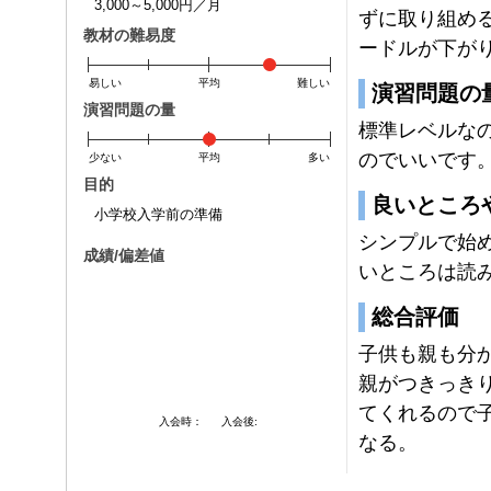
3,000～5,000円／月
ずに取り組め
教材の難易度
ードルが下が
易しい
平均
難しい
演習問題の
演習問題の量
標準レベルな
のでいいです
少ない
平均
多い
目的
良いところ
小学校入学前の準備
シンプルで始
成績/偏差値
いところは読
総合評価
子供も親も分
親がつきっき
てくれるので
入会時：
入会後:
なる。