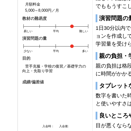
月額料金
でももうすこ
5,000～8,000円／月
演習問題の
教材の難易度
1日30分以内
易しい
平均
難しい
ョンを作成し
演習問題の量
学習量を受け
少ない
平均
多い
親の負担・
目的
親の負担は格
苦手克服・学校の復習／基礎学力の
向上・先取り学習
に時間がかか
成績/偏差値
タブレット
数字を書いた
と使いやすさ
良いところ
目が悪くなら
入会時：
入会後: