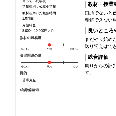
通っていた学校
教材・授業
学校種別：公立小学校
口頭でないと
教材を用いた勉強時間
1.0時間
理解できない
月額料金
良いところ
8,000～10,000円／月
教材の難易度
まだやり始め
送り迎えはで
易しい
平均
難しい
演習問題の量
総合評価
周りからの評
少ない
平均
多い
す。
目的
苦手克服
成績/偏差値