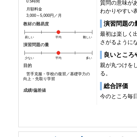
0.5時間
質問の意味が
月額料金
わかりやすい
3,000～5,000円／月
演習問題の
教材の難易度
最初は楽しく
易しい
平均
難しい
さがるように
演習問題の量
良いところ
少ない
平均
多い
親が丸つけを
目的
る。
苦手克服・学校の復習／基礎学力の
向上・先取り学習
総合評価
成績/偏差値
今のところ毎
入会時：
入会後: