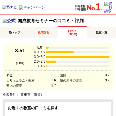
開成教育セミナーの口コミ・評判
口コミ
塾トップ
夏期講習
教室一覧
(680件)
5.0
3.51
4.0~4.9
3.0~3.9
2.0~2.9
（680）
1.0~1.9
3.1
3.7
料金
講師
3.6
3.9
カリキュラム・教材
塾の周りの環境
3.7
塾内の環境
検索条件：
栗東市（滋賀）
お近くの教室の口コミを探す