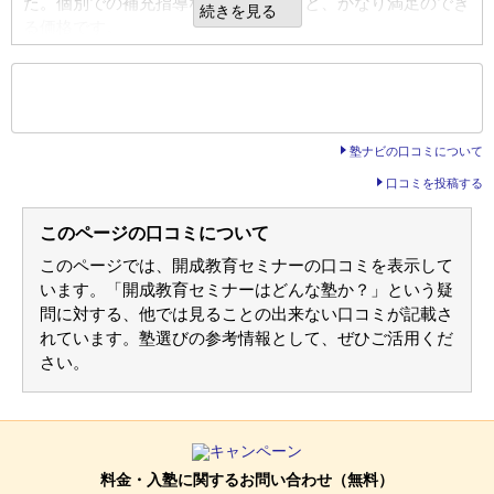
た。個別での補充指導なども考慮すると、かなり満足のでき
少人数での授業で集中して受けているようです。
続きを見る
する。
る価格です。
自習室も集中できると言ってました。
総合評価
講師
良いところや要望
もっと見る
総合的には、これからが肝心だけど、子供的には合っている
後の
--
～
--
件を表示／全3件
入塾案内から説明会で、塾長の熱心な教育姿勢が感じられま
講師がとても親身で話やすく、人見知り気味の子どもです
のが一番なので分かりやすさや、先生と合うのが一番いいと
した。志望校合格に向けて一緒に頑張ってサポートして頂け
が、通いやすいようです。
思っているので、成績があがることをいのっている。
塾ナビの口コミについて
る熱意のある先生で、とても頼りにしています。
口コミを投稿する
利用内容
利用内容
カリキュラム
このページの口コミについて
通っていた学校
公立中学校
今までの総復習と、新学期からの予習の両方を組む混んで頂
通っていた学校
公立中学校
このページでは、開成教育セミナーの口コミを表示して
き魅力的なカリキュラムでした。
通塾の目的
高校受験
通塾の目的
苦手克服
います。「開成教育セミナーはどんな塾か？」という疑
問に対する、他では見ることの出来ない口コミが記載さ
通塾頻度
週2日
塾の周りの環境
れています。塾選びの参考情報として、ぜひご活用くだ
塾の雰囲気
送迎時に混み合う事を心配していたのですが、多数の生徒ご
1日あたりの授業時間
1～2時間
さい。
同時に退出時でも、送迎に問題がないように配慮それていま
自由
平均
厳しい
す。
塾の雰囲気
口コミ投稿者ID:2310365
塾内の環境
不適切な口コミを報告する
自由
料金・入塾に関するお問い合わせ（無料）
平均
厳しい