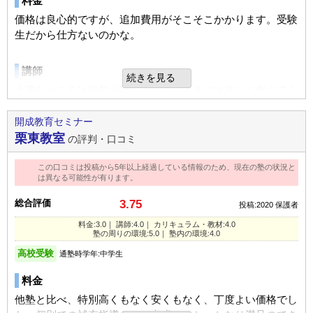
料金
塾の周りの環境
価格は良心的ですが、追加費用がそこそこかかります。受験
駅前だが、結局通うのは家から自転車なので交通の便という
生だから仕方ないのかな。
より、家から違いところがいいし、決め手となった。逆に駅
近なので雨の日の送迎だと車が多くちょっと止めにくかった
講師
続きを見る
り、駐車場の台数がすくなかったりすると送迎しにくいと思
大事なところは印象が残るように、ときには楽しく教えてく
った。
ださるようで、わかりやすい、楽しいと言っています。
開成教育セミナー
塾内の環境
栗東教室
の評判・口コミ
カリキュラム
静かな方で建屋も広く、１階と２階にわかれているのでまだ
まわりの塾に通っている人たちに話を聞くと、開成は良心的
今のところはやりやすいと言っている。
この口コミは投稿から5年以上経過している情報のため、現在の塾の状況と
だなと思いました。
は異なる可能性が有ります。
入塾理由
総合評価
3.75
投稿:2020
保護者
塾の周りの環境
いろいろと見た中で授業内容がわかりやすかったし、自分に
料金:3.0｜ 講師:4.0｜ カリキュラム・教材:4.0
進学塾が多くいろいろなところにばらけているのか、集団で
塾の周りの環境:5.0｜ 塾内の環境:4.0
あってたようなので決めました。
すが少人数なところが子どもにも合っているようでよかった
高校受験
通塾時学年:中学生
です。
良いところや要望
料金
先生の教え方や、まず勉強の仕方を教えてくれるのがいい。
塾内の環境
他塾と比べ、特別高くもなく安くもなく、丁度よい価格でし
あんまり勉強が得意でない子もしっかりと教えてくれる気が