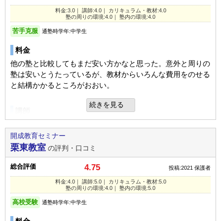
料金:3.0｜ 講師:4.0｜ カリキュラム・教材:4.0
塾の周りの環境:4.0｜ 塾内の環境:4.0
苦手克服
通塾時学年:中学生
料金
他の塾と比較してもまだ安い方かなと思った。意外と周りの
塾は安いとうたっているが、教材からいろんな費用をのせる
と結構かかるところがおおい。
続きを見る
講師
体験入学をし、授業の内容がわかりやすかった、教えてもっ
て勉強のやり方がわかったと今のところは言っているのでよ
開成教育セミナー
かったのかなと思う
栗東教室
の評判・口コミ
総合評価
4.75
投稿:2021
保護者
カリキュラム
料金:4.0｜ 講師:5.0｜ カリキュラム・教材:5.0
わからなかったら、残ってじっくりと教えてくれる環境があ
塾の周りの環境:4.0｜ 塾内の環境:5.0
ったり、テスト前には自習室を設けてくれて勉強ができる環
高校受験
通塾時学年:中学生
境にあるところがいい。