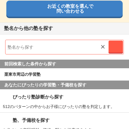
スタッフの方々の親戚丁寧な応対が良かったです。また、教
お近くの教室を選んで
室内の除菌や換気にもきちんと取り組まれています。
口コミ投稿者ID:2622078
栗東教室の教室情報を見る
問い合わせる
不適切な口コミを報告する
良いところや要望
塾名から他の塾を探す
お休み時の補充指導もきちんとして頂き助かります。個々の
栗東教室の教室情報を見る
取り組み方に応じた指導をしていただき、集団塾では難し
い、個別でのアドバイスも頂きかなり良いと思います。
×
塾の雰囲気
前回検索した条件から探す
自由
平均
厳しい
栗東市周辺の学習塾
口コミ投稿者ID:2273456
あなたにぴったりの学習塾・予備校を探す
不適切な口コミを報告する
ぴったり塾診断から探す
512のパターンの中からお子様にぴったりの塾を判定します。
栗東教室の教室情報を見る
塾、予備校を探す