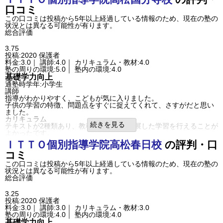
塾の周りの環境
口コミ
自宅や、学校から近かったので、その点についてはよかったと思い
ます。
この口コミは投稿から5年以上経過している情報のため、現在の塾の
塾内の環境
状況とは異なる可能性が有ります。
個別とはいえ、3対1が基本となるため、狭い空間で詰め込まれてい
総合評価
る感じがしました。
良いところや要望
3.75
先生の人数がすくないので、合わないとなった場合に代えが効かな
投稿:2020
保護者
い。
料金:3.0｜ 講師:4.0｜ カリキュラム・教材:4.0
その他気づいたこと、感じたこと
塾の周りの環境:5.0｜ 塾内の環境:4.0
もう少し、わからない場合の声かけや説明を講師側からもしてもら
基礎学力向上
えたらと思いました。
通塾時学年:小学生
利用内容
講師
通っていた学校
公立中学校
指導がわかりやすく、こどもが気に入りました。
進学できた学校
公立中学校
子供の学習の特徴、問題点をすぐに捉えてくれて、さすがだと思い
通塾の目的
基礎学力向上
ました。
目的の達成度
あまり達成できなかった
カリキュラム
成績/偏差値変化
STAY
続きを見る
テキストが2種類あり、教科書より少し発展した学習を行えることが
成績/偏差値推移
入塾時:
平均よりやや下
→
入塾後:
平均よりやや下
よかったです。
塾の雰囲気
塾内の環境
ＩＴＴＯ個別指導学院
高松春日校
の評判・口
自由
平均
厳しい
静かで自習室の利用が自由に行えるが、
口コミ投稿者ID:2269333
コミ
自習室は自己学習のみになっており、分からない点など少し声をか
不適切な口コミを報告する
けてもらえるとなお良いと思います。
この口コミは投稿から5年以上経過している情報のため、現在の塾の
木太南校の教室情報を見る
その他気づいたこと、感じたこと
状況とは異なる可能性が有ります。
塾の翌日に授業の様子のレポートがメールで届くので、子供の様子
総合評価
が分かって助かります。
塾の雰囲気
3.25
自由
平均
厳しい
投稿:2020
保護者
口コミ投稿者ID:2247143
料金:3.0｜ 講師:3.0｜ カリキュラム・教材:3.0
不適切な口コミを報告する
塾の周りの環境:4.0｜ 塾内の環境:4.0
高松国分寺校の教室情報を見る
基礎学力向上