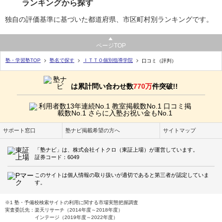
ランキングから探す
独自の評価基準に基づいた都道府県、市区町村別ランキングです。
ページTOP
塾・学習塾TOP
塾名で探す
ＩＴＴＯ個別指導学院
口コミ（評判）
は累計問い合わせ数
770万
件突破!!
サポート窓口
塾ナビ掲載希望の方へ
サイトマップ
「塾ナビ」は、株式会社イトクロ（東証上場）が運営しています。
証券コード：6049
このサイトは個人情報の取り扱いが適切であると第三者が認定していま
す。
※1 塾・予備校検索サイトの利用に関する市場実態把握調査
実査委託先：楽天リサーチ（2014年度～2018年度）
インテージ（2019年度～2022年度）