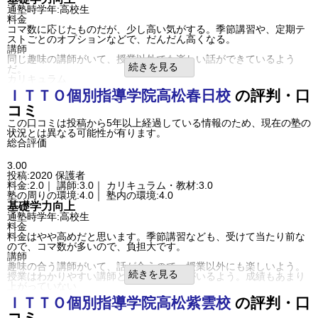
通塾時学年:高校生
料金
コマ数に応じたものだが、少し高い気がする。季節講習や、定期テ
ストごとのオプションなどで、だんだん高くなる。
講師
同じ趣味の講師がいて、授業以外でも楽しい話ができているよう
続きを見る
だ。
カリキュラム
教材は学校の教科書に合わせている。カリキュラムは個人の自由に
ＩＴＴＯ個別指導学院
高松春日校
の評判・口
設定できる
コミ
塾の周りの環境
交通量が多い道路に面しているが、押しボタン信号が近くにあるの
この口コミは投稿から5年以上経過している情報のため、現在の塾の
で、立地的に良い
状況とは異なる可能性が有ります。
塾内の環境
総合評価
そんなに大きな塾ではないが、授業のブースと、自習室が分かれて
いる
3.00
良いところや要望
投稿:2020
保護者
塾への到着発着時にメールしてくれる。授業内容なども、毎回メー
料金:2.0｜ 講師:3.0｜ カリキュラム・教材:3.0
ルしてくれるのは良いと思います
塾の周りの環境:4.0｜ 塾内の環境:4.0
その他気づいたこと、感じたこと
基礎学力向上
当日の休みは振り替えてくれないのは納得できない。もっと成績を
通塾時学年:高校生
あげてくれたらうれしい
料金
利用内容
料金はやや高めだと思います。季節講習なども、受けて当たり前な
通っていた学校
公立高校
ので、コマ数が多いので、負担大です。
通塾の目的
基礎学力向上
講師
目的の達成度
達成できなかった
趣味の合う講師がいて、話が合うので、授業以外にも楽しいよう。
成績/偏差値変化
STAY
続きを見る
授業はわかりやすい講師と、難しい講師がいるよう。成績もあまり
成績/偏差値推移
入塾時:
平均
→
入塾後:
平均
上がっていない
塾の雰囲気
カリキュラム
ＩＴＴＯ個別指導学院
高松紫雲校
の評判・口
自由
平均
厳しい
教材は普通。カリキュラムは個別なので、組みやすい。季節講習
口コミ投稿者ID:2254936
コミ
が、高い。