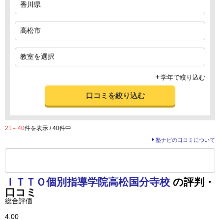
学年で絞り込む
口コミを絞り込む
21～40
件を表示 / 40件中
塾ナビの口コミについて
前の
--
～
--
件を表示する
ＩＴＴＯ個別指導学院
高松国分寺校
の評判・
口コミ
総合評価
4.00