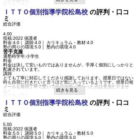
ことがあった。
高松国分寺校の教室情報を見る
カリキュラム
教材は授業に沿ったものを使用している。カリキュラムは各自に合
ＩＴＴＯ個別指導学院
松島校
の評判・口コ
わせてくれる。
ミ
塾の周りの環境
主要道路に面していて、駐車スペースは狭く止めにくい
総合評価
治安はよい
塾内の環境
4.00
網戸がないのにもかかわらず、窓を開けるので、虫が入ってくるよ
投稿:2022
保護者
うです。
料金:4.0｜ 講師:4.0｜ カリキュラム・教材:4.0
良いところや要望
塾の周りの環境:5.0｜ 塾内の環境:4.0
授業内容や休校日をメールでお知らせしてくれるのはよい。窓を開
苦手克服
けるのなら網戸ぐらいは設置したほうがよい
通塾時学年:小学生
その他気づいたこと、感じたこと
料金
もう少し子供に厳しくてもよいのではないか。本人の意識次第だと
料金は決して安いものではありませんが、手厚く個別にしっかりと
は思いますが
配慮されています。
利用内容
講師
通っていた学校
公立高校
とても丁寧に対応してくださり感謝しております。授業日ではない
進学できた学校
公立高校
時も自習に行きたいと言うほど気に入っているようです。授業日報
通塾の目的
基礎学力向上
メールも毎回丁寧で驚いております。悪かった点は見当たりませ
目的の達成度
あまり達成できなかった
続きを見る
ん！
成績/偏差値変化
STAY
カリキュラム
成績/偏差値推移
入塾時:
平均
→
入塾後:
平均
まだはじめたばかりなのですが、個人個人でその子にあったものを
塾の雰囲気
ＩＴＴＯ個別指導学院
松島校
の評判・口コ
してくださっていると思います。
自由
平均
厳しい
ミ
季節講習は今後たくさんしていきたいと娘も申しております。
口コミ投稿者ID:2370860
塾の周りの環境
総合評価
不適切な口コミを報告する
小学校のすぐそばで、友達も多く、とても好条件です。国道横で人
高松春日校の教室情報を見る
通りも多く夜遅くなっても安全だと思います。駐車場がもう少しあ
5.00
れば、と言う印象ですが、立地的に仕方ないと割り切っておりま
投稿:2022
保護者
す。
料金:5.0｜ 講師:5.0｜ カリキュラム・教材:5.0
塾内の環境
塾の周りの環境:5.0｜ 塾内の環境:5.0
やや狭目のお教室ではありますがしっかりと感染対策もなされてお