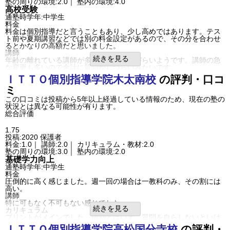
塾の周りの環境:2.0｜ 塾内の環境:4.0
利用内容
高校受験
通っていた学校
公立中学校
通塾時学年:中学生
通塾の目的
高校受験
料金
塾の雰囲気
料金は個別指導だと言うこともあり、少し高めではあります。テス
自由
平均
厳しい
ト前や夏期講習などでは別の料金設定があるので、その分を合わせ
口コミ投稿者ID:2279716
るとかなりの高額だと思いました。
不適切な口コミを報告する
講師
松島校の教室情報を見る
続きを見る
年齢の離れている講師が多く、質問もしづらいようです。講師の急
な変更も多いので余計に質問がしづらいみたいです。
カリキュラム
ＩＴＴＯ個別指導学院
木太南校
の評判・口コ
途中から入ったせいか、教材の内容が難しいらしくわからない点が
ミ
多かったようです。
塾の周りの環境
この口コミは投稿から5年以上経過している情報のため、現在の塾の
交通手段は自転車で行けるものの治安が悪いので送り迎えをしてい
状況とは異なる可能性が有ります。
ます。
総合評価
塾内の環境
教室は人数のわりに狭く、個別指導でも他の生徒の授業の声が聞こ
1.75
えてしまい、集中できないようでした。自習室も狭く感じました。
投稿:2020
保護者
良いところや要望
料金:1.0｜ 講師:2.0｜ カリキュラム・教材:2.0
授業の変更がすぐにできて、振替も事前に教えていただけるので助
塾の周りの環境:3.0｜ 塾内の環境:2.0
かっています。
基礎学力向上
利用内容
通塾時学年:中学生
通っていた学校
公立中学校
料金
通塾の目的
高校受験
圧倒的に高く感じました。週一回の場合は一教科のみ、その割には
成績/偏差値変化
UP
高い。
成績/偏差値推移
入塾時:
平均
→
入塾後:
平均よりやや上
講師
塾の雰囲気
特に可もなく不可もない感じでした。
自由
平均
厳しい
続きを見る
カリキュラム
口コミ投稿者ID:2284383
プリントがメインでした。個別とはいえ、質問を自らしないといけ
不適切な口コミを報告する
ないので引っ込み思案だとあってません。
ＩＴＴＯ個別指導学院
高松国分寺校
の評判・
高松紫雲校の教室情報を見る