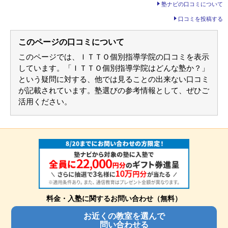
高松春日校の教室情報を見る
塾ナビの口コミについて
自習室はあるが、雑談ばかりしている生徒もいるので集中できない
時がある。
口コミを投稿する
良いところや要望
塾長との面談がありますが、個々の先生の話も聞いてみたい。ま
た、自習室で雑残するのは禁止にする党の配慮をしていただきた
このページの口コミについて
い。
その他気づいたこと、感じたこと
子供たちが集中して勉強できる環境にしていただければいいと思い
このページでは、ＩＴＴＯ個別指導学院の口コミを表示
ます。
しています。「ＩＴＴＯ個別指導学院はどんな塾か？」
利用内容
通っていた学校
公立中学校
という疑問に対する、他では見ることの出来ない口コミ
通塾の目的
高校受験
が記載されています。塾選びの参考情報として、ぜひご
目的の達成度
やや達成できた
成績/偏差値変化
UP
活用ください。
成績/偏差値推移
入塾時:
平均
→
入塾後:
平均よりやや上
塾の雰囲気
自由
平均
厳しい
口コミ投稿者ID:2192579
不適切な口コミを報告する
高松紫雲校の教室情報を見る
料金・入塾に関するお問い合わせ（無料）
お近くの教室を選んで
問い合わせる