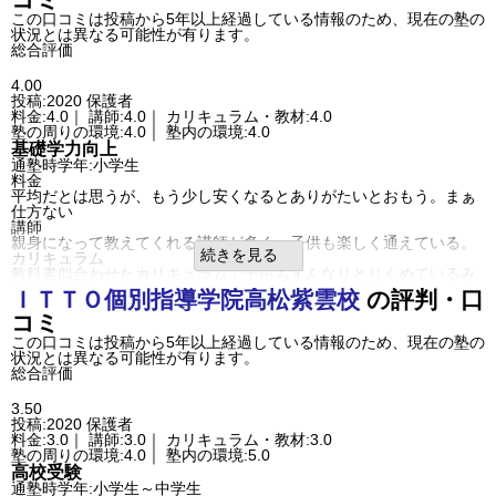
不適切な口コミを報告する
塾の周りの環境
この口コミは投稿から5年以上経過している情報のため、現在の塾の
高松春日校の教室情報を見る
交通量は多いが、押ボタン信号があるので、安心。目の前にスーパ
状況とは異なる可能性が有ります。
ーがあるので、授業と授業の合間の休憩に、食べるものを買うこと
総合評価
もできる。
塾内の環境
4.00
授業するスペースと、自習スペースが離れているのがよい。自習で
投稿:2020
保護者
も、もちろん授業でも、雑談する人はいないと子供から聞いてい
料金:4.0｜ 講師:4.0｜ カリキュラム・教材:4.0
る。
塾の周りの環境:4.0｜ 塾内の環境:4.0
良いところや要望
基礎学力向上
塾への到着発着のメールが毎回とどくのはよい。授業終わりに、内
通塾時学年:小学生
容や理解度の報告があるのもよい。
料金
その他気づいたこと、感じたこと
平均だとは思うが、もう少し安くなるとありがたいとおもう。まぁ
自分しだいではあると思いますが、もっと成績が上がればいいなと
仕方ない
思います。
講師
利用内容
親身になって教えてくれる講師が多く、子供も楽しく通えている。
通っていた学校
公立高校
続きを見る
カリキュラム
進学できた学校
公立高校
教科書似合わせたカリキュラムで子供もすんなりとりくめているみ
通塾の目的
基礎学力向上
たいだから。
目的の達成度
あまり達成できなかった
ＩＴＴＯ個別指導学院
高松紫雲校
の評判・口
塾の周りの環境
成績/偏差値変化
STAY
コミ
踏み切りの近くで通うのに危険なところもある。ただわかりやすい
成績/偏差値推移
入塾時:
平均
→
入塾後:
平均
からよい
塾の雰囲気
この口コミは投稿から5年以上経過している情報のため、現在の塾の
塾内の環境
状況とは異なる可能性が有ります。
自由
平均
厳しい
部屋が狭い。線路の近くで、道路の横なので騒音が気になる。車が
総合評価
口コミ投稿者ID:2257672
止められない
不適切な口コミを報告する
良いところや要望
高松春日校の教室情報を見る
3.50
子供が萎縮しないで、のびのびと学べる環境が良いと思うが、講師
投稿:2020
保護者
によってまちまちかなとおもう。
料金:3.0｜ 講師:3.0｜ カリキュラム・教材:3.0
利用内容
塾の周りの環境:4.0｜ 塾内の環境:5.0
通っていた学校
公立小学校
高校受験
進学できた学校
公立小学校
通塾時学年:小学生～中学生
通塾の目的
基礎学力向上