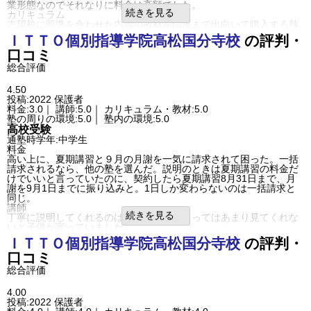
業形態なのでそれなりに料金は高額でした。
自由
平均
厳しい
続きを見る
カリキュラム
口コミ投稿者ID:2413206
志望校に照準を合わせた内容の教材を問屋まで出向いて購入する熱
不適切な口コミを報告する
の入れようでしたが、進捗率が悪かったように思います。
ＩＴＴＯ個別指導学院
高松国分寺校
の評判・
高松国分寺校の教室情報を見る
塾の周りの環境
口コミ
自転車でも徒歩でも通える利便の良さも選定の理由でしたが、人通
りが少なくなるうえ、暗がりなのが不安材料でした。
総合評価
塾内の環境
比較的少人数体制でしたが、換気や消毒などのコロナ感染対策が緩
4.50
かったのが心配でした。
投稿:2022
保護者
良いところや要望
料金:3.0｜ 講師:5.0｜ カリキュラム・教材:5.0
利用日が確定していても、所用で変更したい場合の融通が円滑にで
塾の周りの環境:5.0｜ 塾内の環境:5.0
きる点が有り難かったです。
高校受験
その他気づいたこと、感じたこと
通塾時学年:中学生
受講中にうるさい生徒が居るとなかなか注意をせず、周囲の他生徒
料金
をやきもきさせる場面があったようです。
高い上に、夏期講習と９月の月謝を一気に請求されて困った。一括
利用内容
請求されるなら、他の塾を選んだ。説明のときは夏期講習の料金だ
通っていた学校
公立中学校
けでいいと言っていたのに、契約したら夏期講習8月31日まで、月
進学できた学校
公立高校（中堅/上位校）
謝を9月1日までに振り込みと。1日しか変わらないのは一括請求と
通塾の目的
高校受験
同じ。
目的の達成度
やや達成できた
講師
成績/偏差値変化
UP
続きを見る
丁寧に説明してくれるのは良い。先生によってはあまり見てくれな
成績/偏差値推移
入塾時:
平均よりやや下
→
入塾後:
平均
いと子供が言っていました。
塾の雰囲気
カリキュラム
ＩＴＴＯ個別指導学院
高松国分寺校
の評判・
自由
平均
厳しい
何度も解ける様に教材に書きこむのはやめてほしい。プリントを使
口コミ投稿者ID:2397993
口コミ
うと言っていたのに使っていない。
不適切な口コミを報告する
塾の周りの環境
総合評価
高松春日校の教室情報を見る
ザグザグやマルナカがあり、送迎ついでに買い物ができて便利。子
供もご飯を買いに行けてよい。
4.00
塾内の環境
投稿:2022
保護者
自習室が静かでよい。授業中も静かと子供が言っていました。整理