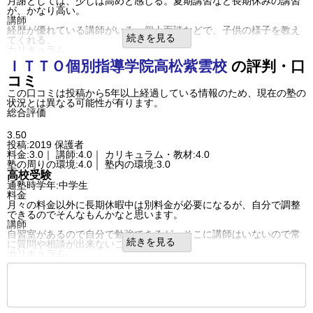
月謝としては、少しは高めと感じる。夏期講習など長期休みの講習
が、かなり高い。
講師
経歴が優れている講師がいる。個人面談などで、子供の様子を教え
続きを見る
てくれる。
カリキュラム
学校の授業にあった教材や、子供のペースに合わせたカリキュラム
ＩＴＴＯ個別指導学院
高松紫雲校
の評判・口
で、よかった
コミ
塾の周りの環境
家からも近く、長時間になったときも、すぐ近くににコンビニや、
この口コミは投稿から5年以上経過している情報のため、現在の塾の
スーパーがあるから、買いに行きやすい
状況とは異なる可能性が有ります。
塾内の環境
総合評価
自習室を常にあけてくれていて、いつでも、勉強できる環境にあ
る。
3.50
良いところや要望
投稿:2019
保護者
入室、退室の確認メールが毎回届くのはよいと思います。講師の方
料金:3.0｜ 講師:4.0｜ カリキュラム・教材:4.0
からの、授業内容、授業態度のメールも届くのでよいです。
塾の周りの環境:4.0｜ 塾内の環境:3.0
その他気づいたこと、感じたこと
高校受験
最終的に、高校入学できたのはよかったけど、もう少し、点数アッ
通塾時学年:中学生
プできなかったのが、残念です。本人次第なところもあるかとは思
料金
うけど…
月々の料金以外に長期休暇中は別料金が必要になるが、自分で調整
利用内容
できるのでそんなもんかなと思います。
通っていた学校
公立中学校
講師
進学できた学校
公立高校
自習室があるので自分で勉強できるが、そこに講師はいないので常
通塾の目的
高校受験
続きを見る
に質問や相談が出来ないことがある。
目的の達成度
あまり達成できなかった
カリキュラム
成績/偏差値変化
STAY
長期休暇の時は個人のレベルに合わせて、カリキュラムを調整して
成績/偏差値推移
入塾時:
平均
→
入塾後:
平均
もらえるので無駄が少ないように思える。
塾の雰囲気
もっと見る
塾の周りの環境
自由
平均
厳しい
自宅と学校の中間にあり、交通の便はよい。駅も近く人通りもある
後の
--
～
--
件を表示／全40件
口コミ投稿者ID:2211381
ので治安もいい。
不適切な口コミを報告する
塾内の環境