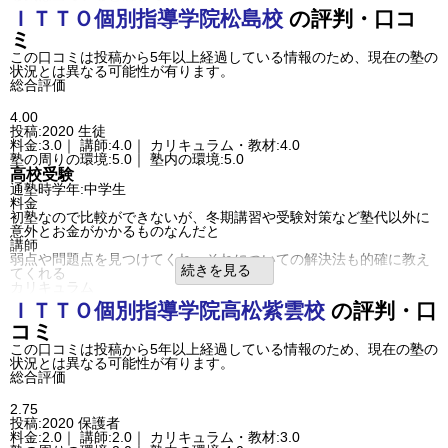
塾の周りの環境
ＩＴＴＯ個別指導学院
松島校
の評判・口コ
家からも近いので、自習室の利用できるので、近いというのはとて
ミ
も良いところです。
塾内の環境
この口コミは投稿から5年以上経過している情報のため、現在の塾の
教室はやや狭く、中学生も多く利用しているために、やかましく感
状況とは異なる可能性が有ります。
じる時があるみたいです。
総合評価
良いところや要望
とにかく自宅から近いというのは、ロスがなく効率的だと思ってい
4.00
ます。
投稿:2020
生徒
その他気づいたこと、感じたこと
料金:3.0｜ 講師:4.0｜ カリキュラム・教材:4.0
本人のやる気なので、やる気を引き出してくれる先生との出会いが
塾の周りの環境:5.0｜ 塾内の環境:5.0
大切だと思います。
高校受験
利用内容
通塾時学年:中学生
通っていた学校
公立高校（中堅/上位校）
料金
通塾の目的
大学受験
初塾なので比較ができないが、冬期講習や受験対策など塾代以外に
成績/偏差値変化
STAY
意外とお金がかかるものなんだと
成績/偏差値推移
入塾時:
平均よりやや上
→
入塾後:
平均よりやや上
講師
塾の雰囲気
弱点や問題点を見つけてくれ、それについての解決法も的確に教え
自由
平均
厳しい
続きを見る
てくれる
口コミ投稿者ID:2319450
カリキュラム
不適切な口コミを報告する
教科書に沿った内容の教材だがレベルによっての教材を提供してく
ＩＴＴＯ個別指導学院
高松紫雲校
の評判・口
木太南校の教室情報を見る
れる
コミ
塾の周りの環境
思いの外に同級生がいたので、休憩時などは学校と同じようにリラ
この口コミは投稿から5年以上経過している情報のため、現在の塾の
ックスができた
状況とは異なる可能性が有ります。
塾内の環境
総合評価
授業に関しては３対１なので、質問もしやすい雰囲気。自主室も完
備しているのでテスト前なんかは、自主室にこもっている
2.75
良いところや要望
投稿:2020
保護者
自宅から近いということで選んだが、自分には合っているようだ。
料金:2.0｜ 講師:2.0｜ カリキュラム・教材:3.0
国道沿いにあるので往復も明るい道で夜が遅くなっても心配がない