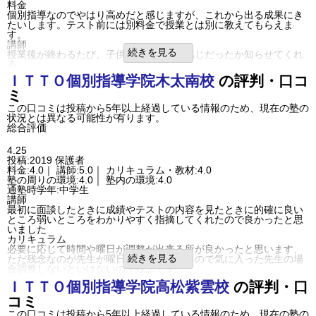
料金
目的の達成度
達成できた
個別指導なのでやはり高めだと感じますが、これから出る成果にき
成績/偏差値変化
STAY
たいします。テスト前には別料金で授業とは別に教えてもらえま
成績/偏差値推移
入塾時:
上位
→
入塾後:
上位
す。
塾の雰囲気
講師
自由
平均
厳しい
続きを見る
授業後が終わるたび、子供がどのような感じだったか知らせてくれ
口コミ投稿者ID:2264367
る
不適切な口コミを報告する
カリキュラム
ＩＴＴＯ個別指導学院
木太南校
の評判・口コ
高松紫雲校の教室情報を見る
学校より先先進めていって、テスト前に復習するやり方なのでテス
ミ
トも期待できそうかなと感じた。
塾の周りの環境
この口コミは投稿から5年以上経過している情報のため、現在の塾の
通いやすい立地にあって良いが、授業の始まりの時間が遅いので送
状況とは異なる可能性が有ります。
迎しています。
総合評価
塾内の環境
個別指導で3人に対して先生一人が教えめくれます。でもパーテーシ
4.25
ョンで区切られているので集中してできるようになっています。
投稿:2019
保護者
良いところや要望
料金:4.0｜ 講師:5.0｜ カリキュラム・教材:4.0
良い結果が出るよう期待しています。それがプロだと思うから。子
塾の周りの環境:4.0｜ 塾内の環境:4.0
供の様子をメールで知らせてくれるのでそれを子供に伝えて、自覚
通塾時学年:中学生
するようにしています。
講師
利用内容
最初に面談したときに成績やテストの内容を見たときに的確に良い
通っていた学校
公立中学校
ところ弱いところをわかりやすく指摘してくれたので良かったと思
通塾の目的
高校受験
いました
成績/偏差値変化
STAY
カリキュラム
成績/偏差値推移
入塾時:
平均
→
入塾後:
平均
必要に応じて時間や曜日が調整が出来る所が良かったと思います、
塾の雰囲気
続きを見る
ただ残念なのが先生が曜日によって変わるので気に入った先生の場
自由
平均
厳しい
合調整しないといけないのが残念です。
口コミ投稿者ID:2249071
塾内の環境
ＩＴＴＯ個別指導学院
高松紫雲校
の評判・口
不適切な口コミを報告する
普段勉強するスペースと自習室が完全に分かれていて他からの雑音
高松紫雲校の教室情報を見る
が入ってこないのはいい環境だと思いました
コミ
その他気づいたこと、感じたこと
この口コミは投稿から5年以上経過している情報のため、現在の塾の