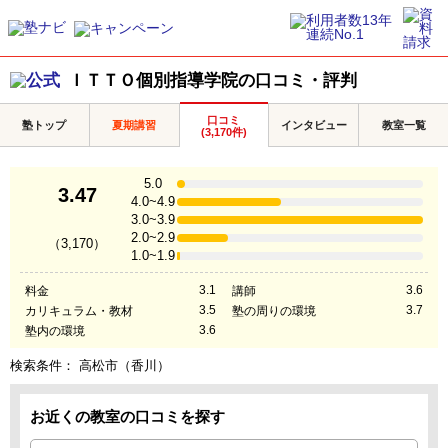
ＩＴＴＯ個別指導学院の口コミ・評判
口コミ
塾トップ
夏期講習
インタビュー
教室一覧
(3,170件)
5.0
3.47
4.0~4.9
3.0~3.9
2.0~2.9
（3,170）
1.0~1.9
3.1
3.6
料金
講師
3.5
3.7
カリキュラム・教材
塾の周りの環境
3.6
塾内の環境
検索条件：
高松市（香川）
お近くの教室の口コミを探す