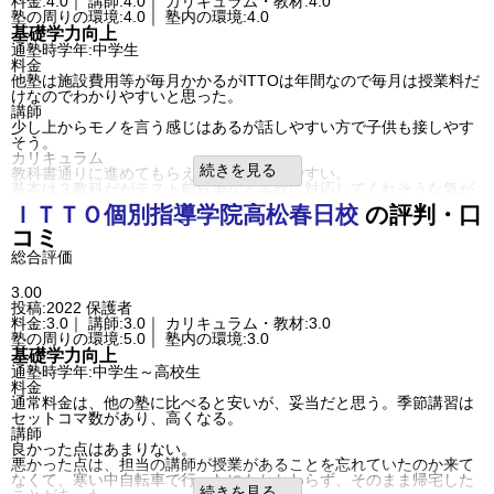
料金:4.0｜ 講師:4.0｜ カリキュラム・教材:4.0
整頓もされてます。
塾の周りの環境:4.0｜ 塾内の環境:4.0
良いところや要望
基礎学力向上
夏期講習は1、2年の復習をお願いしたのにあまりしていない。初め
通塾時学年:中学生
に伝えているのに伝わっていない。
料金
利用内容
他塾は施設費用等が毎月かかるがITTOは年間なので毎月は授業料だ
通っていた学校
公立中学校
けなのでわかりやすいと思った。
通塾の目的
高校受験
講師
塾の雰囲気
少し上からモノを言う感じはあるが話しやすい方で子供も接しやす
自由
平均
厳しい
そう。
口コミ投稿者ID:2385308
カリキュラム
不適切な口コミを報告する
続きを見る
教科書通りに進めてもらえるのでわかりやすい。
高松国分寺校の教室情報を見る
基本は３教科だがテスト前対策など柔軟に対応してくれそうな気が
している。
ＩＴＴＯ個別指導学院
高松春日校
の評判・口
塾の周りの環境
コミ
国道沿いなので心配ではあるが学校からも家からも程よい距離なの
で通いやすい。
総合評価
塾内の環境
自習室も自由に使えるので集中できるそう。
3.00
カラフルな壁紙なのも良かった
投稿:2022
保護者
騒いだらダメ、携帯はダメ、など注意点もきちんとしてくれている
料金:3.0｜ 講師:3.0｜ カリキュラム・教材:3.0
ので集中できる環境だと思う。
塾の周りの環境:5.0｜ 塾内の環境:3.0
良いところや要望
基礎学力向上
まだ始めたばかりでわからないがそこまで勉強、勉強という感じで
通塾時学年:中学生～高校生
は無いので合ってるのかなと思う。
料金
利用内容
通常料金は、他の塾に比べると安いが、妥当だと思う。季節講習は
通っていた学校
公立中学校
セットコマ数があり、高くなる。
通塾の目的
基礎学力向上
講師
塾の雰囲気
良かった点はあまりない。
自由
平均
厳しい
悪かった点は、担当の講師が授業があることを忘れていたのか来て
口コミ投稿者ID:2361286
なくて、寒い中自転車で行ったにもかかわらず、そのまま帰宅した
不適切な口コミを報告する
続きを見る