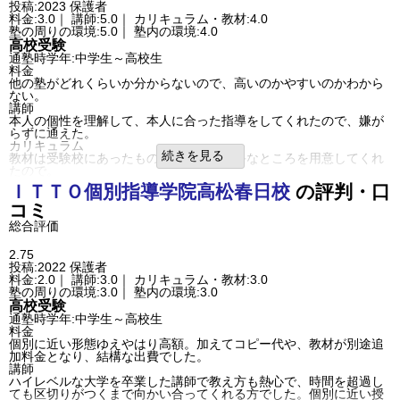
投稿:2023
保護者
料金:3.0｜ 講師:5.0｜ カリキュラム・教材:4.0
塾の周りの環境:5.0｜ 塾内の環境:4.0
高校受験
通塾時学年:中学生～高校生
料金
他の塾がどれくらいか分からないので、高いのかやすいのかわから
ない。
講師
本人の個性を理解して、本人に合った指導をしてくれたので、嫌が
らずに通えた。
カリキュラム
続きを見る
教材は受験校にあったものと、本人の苦手なところを用意してくれ
たので。
塾の周りの環境
ＩＴＴＯ個別指導学院
高松春日校
の評判・口
学校の近くにあるので、学校帰りに、自分から行く事ができるのが
コミ
良かった。
塾内の環境
総合評価
自習室もあり、自由に講師に質問しに行く事ができる環境が良い。
良いところや要望
2.75
テストターボなど、子どもと話し合って予定を立ててくれるので自
投稿:2022
保護者
主性が身についた。
料金:2.0｜ 講師:3.0｜ カリキュラム・教材:3.0
その他気づいたこと、感じたこと
塾の周りの環境:3.0｜ 塾内の環境:3.0
思いつく事は、特にありませんので、入力する事が、ありません。
高校受験
利用内容
通塾時学年:中学生～高校生
通っていた学校
公立中学校
料金
進学できた学校
国立高専（中堅/上位校）
個別に近い形態ゆえやはり高額。加えてコピー代や、教材が別途追
通塾の目的
高校受験
加料金となり、結構な出費でした。
目的の達成度
達成できた
講師
成績/偏差値変化
UP
ハイレベルな大学を卒業した講師で教え方も熱心で、時間を超過し
成績/偏差値推移
入塾時:
平均
→
入塾後:
平均よりやや上
ても区切りがつくまで向かい合ってくれる方でした。個別に近い授
塾の雰囲気