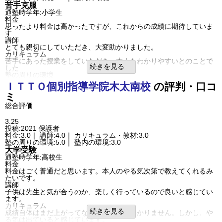
苦手克服
り、色々と工夫されているなと感じました。
通塾時学年:小学生
良いところや要望
料金
時間帯が午後からと決まっていますが、平日は良いのですが長期休
思ったより料金は高かったですが、これからの成績に期待していま
みや土曜日などは午前中も開いていると自習などの時助かります。
す
その他気づいたこと、感じたこと
講師
初めての塾でしたが、これほど手厚いのかと驚きがたくさんありま
とても親切にしていただき、大変助かりました。
した。先生方の熱心な思いが伝わり感謝しております。
カリキュラム
利用内容
苦手にあった授業をしていただき、本人もわかりやすいとのことで
通っていた学校
公立小学校
続きを見る
した
通塾の目的
苦手克服
塾の周りの環境
塾の雰囲気
駅前で便利です。車の送迎は不便ですが、自転車通学のため関係あ
ＩＴＴＯ個別指導学院
木太南校
の評判・口コ
自由
平均
厳しい
りません
口コミ投稿者ID:2357895
ミ
塾内の環境
不適切な口コミを報告する
とても静かな教室で、物音がしませんでした。部屋も色が統一され
総合評価
松島校の教室情報を見る
ていて、勉強しやすい環境
良いところや要望
3.25
先生がしっかり見てくださるようなので、安心してお願いできます
投稿:2021
保護者
利用内容
料金:3.0｜ 講師:4.0｜ カリキュラム・教材:3.0
通っていた学校
公立小学校
塾の周りの環境:5.0｜ 塾内の環境:3.0
通塾の目的
苦手克服
大学受験
塾の雰囲気
通塾時学年:高校生
自由
平均
厳しい
料金
口コミ投稿者ID:2357129
料金はごく普通だと思います。本人のやる気次第で教えてくれるみ
不適切な口コミを報告する
たいです。
松島校の教室情報を見る
講師
子供は先生と気が合うのか、楽しく行っているので良いと感じてい
ます。
カリキュラム
続きを見る
成績自体はまだ上がってないので、よくわかりません。しかし、や
る気は出ていると感じています。