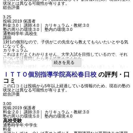
まだ塾に通って何日しかたってないですが本人も家から通いやすい
状況とは異なる可能性が有ります。
のと勉強がわかりやすいので大変満足しています。
総合評価
口コミ投稿者ID:2226391
不適切な口コミを報告する
3.25
木太南校の教室情報を見る
投稿:2019
保護者
料金:3.0｜ 講師:4.0｜ カリキュラム・教材:3.0
塾の周りの環境:3.0｜ 塾内の環境:3.0
通塾時学年:高校生
講師
1対1の個別なので、子供がこの先生なら教えてもらいたいとやる気
になってる。
カリキュラム
これはまだよくわかりません、大学入試を目指しているので、それ
については質問したら考えて答えてくれた。
続きを見る
塾内の環境
入室カードは便利。ポイントをためて景品をもらいましょう。もい
いとおもう。
ＩＴＴＯ個別指導学院
高松春日校
の評判・口
その他気づいたこと、感じたこと
個別塾は大学生が教えてる教室が多いと思いますが、担当の先生が
コミ
学生ではなかったので良かった。
この口コミは投稿から5年以上経過している情報のため、現在の塾の
施設長や先生がまず、話を聞いてくれる姿勢が感じ良かった。
状況とは異なる可能性が有ります。
口コミ投稿者ID:2210151
総合評価
不適切な口コミを報告する
高松紫雲校の教室情報を見る
3.00
投稿:2019
保護者
料金:2.0｜ 講師:3.0｜ カリキュラム・教材:3.0
塾の周りの環境:5.0｜ 塾内の環境:4.0
高校受験
通塾時学年:中学生
料金