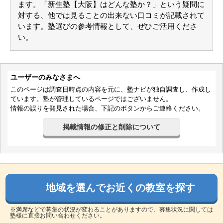
利用内容
英検講座が別途ありますが、
ます。「新生塾【大阪】はどんな塾か？」という疑問に
通っていた学校
公立中学校
こちらがとりわけよかったです。
進学できた学校
公立高校
対する、他では見ることの出来ない口コミが記載されて
最終的に２級合格しましたが、受験で有利になったので受講してよ
通塾の目的
高校受験
かったです。
います。塾選びの参考情報として、ぜひご活用くださ
目的の達成度
達成できた
総合評価
成績/偏差値変化
UP
費用のわかりやすさは親としてとはとても助かりました。
い。
成績/偏差値推移
入塾時:
下位
→
入塾後:
平均よりやや下
集団指導なので心配だったのですが、
塾の雰囲気
子どもにとっては友達と一緒に励まし合いながら勉強できて良い思
い出になったと思います。
自由
平均
厳しい
成績も入学時が五教科合計370点ぐらいだったのが、最高450点まで
口コミ投稿者ID:2343317
行きました。
不適切な口コミを報告する
ユーザーのみなさまへ
利用内容
高槻城西校の教室情報を見る
通っていた学校
公立中学校
このページは調査日時点の内容を元に、塾ナビが独自調査し、作成し
進学できた学校
私立高校（中堅/上位校）
ています。塾が管理しているページではございません。
通塾の目的
高校受験
目的の達成度
達成できた
情報の誤りを発見された場合、下記のボタンからご連絡ください。
通塾頻度
週4日
1日あたりの授業時間
2～3時間
掲載情報の修正と削除について
成績/偏差値変化
UP
成績/偏差値推移
入塾時:
平均よりやや上
→
入塾後:
上位
塾の雰囲気
自由
平均
厳しい
口コミ投稿者ID:2545968
不適切な口コミを報告する
高槻川添校の教室情報を見る
地域を選んでお近くの教室を探す
※満席などで募集の状況が変わることがありますので、募集状況に関しては
塾様に直接お問い合わせください。