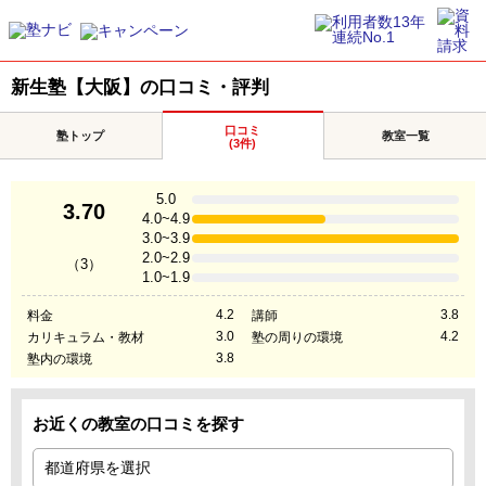
新生塾【大阪】の口コミ・評判
口コミ
塾トップ
教室一覧
(3件)
5.0
3.70
4.0~4.9
3.0~3.9
2.0~2.9
（3）
1.0~1.9
4.2
3.8
料金
講師
3.0
4.2
カリキュラム・教材
塾の周りの環境
3.8
塾内の環境
お近くの教室の口コミを探す