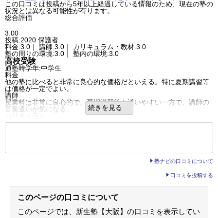
塾内の環境
この口コミは投稿から5年以上経過している情報のため、現在の塾の
治安は特に悪いとは思いません。
整理整頓され掃除もとても行き届いてると思います。
状況とは異なる可能性が有ります。
塾内の環境
学年が進むにつれ長時間塾に滞在する機会が増えるのですが、
総合評価
塾内が汚いなどはあまり聞きません。
いわゆる塾弁を食べられるスペースなどがあるといいなぁと思いま
うるさい等も聞きません。
した。
入塾理由
3.00
入塾理由
自宅からの通いやすさやホームページを見て楽しそうだと思ったか
投稿:2020
保護者
体験入学に参加した所、本人が入塾を希望した為です。
ら。
料金:3.0｜ 講師:3.0｜ カリキュラム・教材:3.0
また、体験入学の前後に勧誘がなかったのも、指導内容に自信があ
良いところや要望
塾の周りの環境:3.0｜ 塾内の環境:3.0
るからであろうという信頼感を感じました。
先生がLINEや電話で親身になって相談に乗ってくれ、体調が優れな
高校受験
定期テスト
い時はzoomでの授業参加も許可してくれます。
通塾時学年:中学生
定期テスト前は毎日授業があり、
総合評価
料金
土曜日も午後から夜まで授業がありました。
親身になって相談に乗って頂けるのは嬉しいのですが、頑張りが足
他の塾に比べると非常に良心的な価格だといえる。特に夏期講習等
その際にしっかり対策してもらえたためテストでもよい点が取れた
りずなかなかテストの点数が上がらないのは残念です。
は価格が一定でよい。
と思います
利用内容
講師
宿題
通っていた学校
公立中学校
授業料は非常に良心的で、夏期講習等も通いやすい一方で、講師の
宿題の類は出ていましたが、授業日以外も塾が開いてる日はいつで
進学できた学校
公立中学校
続きを見る
言葉遣いが気になる。
も塾に行ってよいので、
通塾の目的
基礎学力向上
カリキュラム
塾で全てやっていたようで、塾での自習で終わる内容だったようで
通塾頻度
週4日
ほとんどが手作りでよく考えて作られている。自習室に講師もおり
す。
1日あたりの授業時間
2～3時間
学習は進むと思う。
また、量についてなどはある程度先生と相談する事が可能なようで
成績/偏差値変化
UP
もっと見る
塾の周りの環境
した。
成績/偏差値推移
入塾時:
下位
→
入塾後:
平均よりやや下
ほとんどが自転車か親の送り迎えになっている。夜遅くまで授業を
後の
--
～
--
件を表示／全3件
家庭でのサポート
塾の雰囲気
しているが原則は自己管理。
コロナ禍だった時期もあり、しばしば自宅でリモート授業の時があ
塾内の環境
自由
平均
厳しい
ったので
塾ナビの口コミについて
部屋は改装しながら使っているようで、ほとんどが手作りに近い。
口コミ投稿者ID:2491348
パソコンやタブレット等でリモートで授業を受けられる準備を行い
お金をかけないようにやっているようだった。
不適切な口コミを報告する
ました
口コミを投稿する
良いところや要望
高槻須賀校の教室情報を見る
良いところや要望
成績が悪い子に対して厳しいが、確実に成績は上がっていると思
集団指導でお互いライバル同士応援しながら頑張れたのが良かった
う。
です。
このページの口コミについて
その他気づいたこと、感じたこと
また、塾で指導された勉強の仕方等は今後の学習でも役に立つと感
悪いところがないわけではないが、価格と成績の上昇を考えると許
じました。
容範囲。
このページでは、新生塾【大阪】の口コミを表示してい
その他気づいたこと、感じたこと