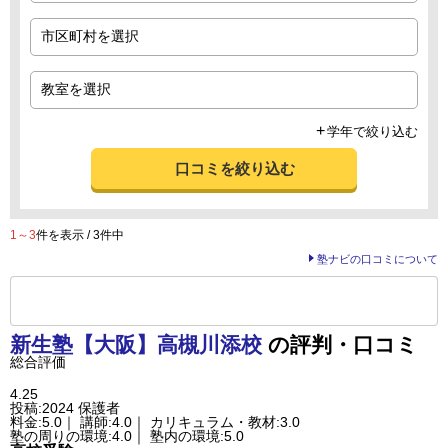
学年で絞り込む
口コミを絞り込む
1～3
件を表示 / 3件中
塾ナビの口コミについて
前の
--
～
--
件を表示する
新生塾【大阪】
高槻川添校
の評判・口コミ
総合評価
4.25
投稿:2024
保護者
料金:5.0｜ 講師:4.0｜ カリキュラム・教材:3.0
塾の周りの環境:4.0｜ 塾内の環境:5.0