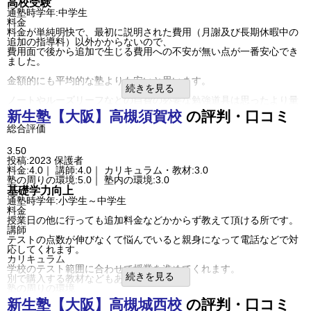
高校受験
通塾時学年:中学生
料金
料金が単純明快で、最初に説明された費用（月謝及び長期休暇中の
追加の指導料）以外かからないので、
費用面で後から追加で生じる費用への不安が無い点が一番安心でき
ました。
金額的にも平均的な塾よりも安いと思います。
続きを見る
ノートやルーズリーフなどの自費の必要な勉強道具は思ったより量
を使うので、
新生塾【大阪】
高槻須賀校
の評判・口コミ
その面は費用は発生しますが、高価な教材を何冊も購入するよりは
総合評価
はるかに安いし、
何度も学習を繰り返すことにより内容を定着させるうえでは必要経
費かなと思います。
3.50
講師
投稿:2023
保護者
個別ではなく集団ですが、しっかりと見ていただいたと思います。
料金:4.0｜ 講師:4.0｜ カリキュラム・教材:3.0
ただ、やはり集団学習ですので、質問しにくいとか相談しにくい時
塾の周りの環境:5.0｜ 塾内の環境:3.0
はたまにあったようです。
基礎学力向上
カリキュラム
通塾時学年:小学生～中学生
子ども本人は気に入っていたようです。授業にも沿った内容だと思
料金
いました。
授業日の他に行っても追加料金などかからず教えて頂ける所です。
塾の周りの環境
講師
商店街の中にあり、斜め前は大型スーパーの為あまり暗いとかそう
テストの点数が伸びなくて悩んでいると親身になって電話などで対
いう事はありません。
応してくれます。
生徒が自転車を置く場所が若干狭いなとは感じています。
カリキュラム
学校のテスト範囲に合わせて授業を進めてくれます。
駐車場はないのですが、塾の真向かいと斜め前にとても安いコイン
続きを見る
別で購入する教材などもありません。
パーキングがあるので、
塾の周りの環境
雨の日などのたまの送迎であればそこまで負担にはならないと思い
交通量の多い道路に面しているので少し危なく感じます。
新生塾【大阪】
高槻城西校
の評判・口コミ
ます。
近くにコンビニもあり、周りは明るい感じです。