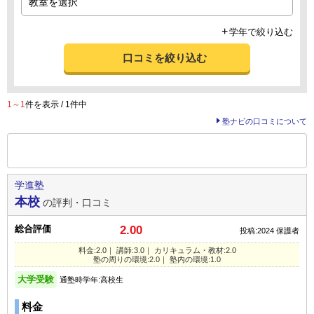
学年で絞り込む
口コミを絞り込む
1～1
件を表示 / 1件中
塾ナビの口コミについて
前の
--
～
--
件を表示する
学進塾
本校
の評判・口コミ
総合評価
2.00
投稿:2024
保護者
料金:2.0｜ 講師:3.0｜ カリキュラム・教材:2.0
塾の周りの環境:2.0｜ 塾内の環境:1.0
大学受験
通塾時学年:高校生
料金