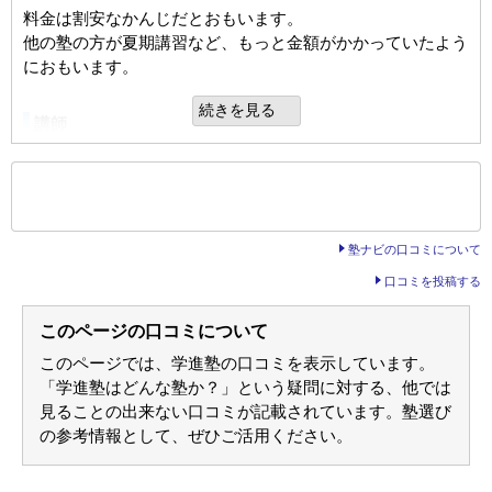
料金は割安なかんじだとおもいます。
他の塾の方が夏期講習など、もっと金額がかかっていたよう
におもいます。
続きを見る
講師
かもなく不可もなく、値段相応な感じがしました。
また、考えにあったような指導だったようにかんじるのでこ
もっと見る
のひょうかになりました。
後の
--
～
--
件を表示／全1件
塾ナビの口コミについて
カリキュラム
口コミを投稿する
教材は、本人に合わせて選んでいただきました。
本人の、苦手なところは把握していただいていたような気が
このページの口コミについて
しますがあまり満足できるようなものではありませんでした
このページでは、学進塾の口コミを表示しています。
「学進塾はどんな塾か？」という疑問に対する、他では
塾の周りの環境
見ることの出来ない口コミが記載されています。塾選び
家からちかかったので、ここに決めました。
の参考情報として、ぜひご活用ください。
言えからちかくなければほかのところにしていたとおもいま
した。