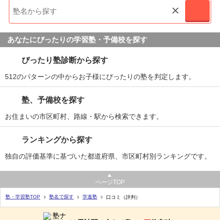
ほかにしていたかもしれません。
×
その他気づいたこと、感じたこと
あなたにぴったりの学習塾・予備校を探す
休むと少し面倒なてんがおおいようなきがしました。
ぴったり塾診断から探す
総合評価
512のパターンの中からお子様にぴったりの塾を判定します。
特にいいところはなかったかとおまいます。
家からちかいという理由でだけで、入塾をきめました。
塾、予備校を探す
利用内容
お住まいの市区町村、路線・駅から検索できます。
通っていた学校
公立高校
ランキングから探す
進学できた学校
公立高校
独自の評価基準に基づいた都道府県、市区町村別ランキングです。
通塾の目的
大学受験
ページTOP
目的の達成度
あまり達成できなかった
塾・学習塾TOP
塾名で探す
学進塾
口コミ（評判）
通塾頻度
週3日
1日あたりの授業時間
2～3時間