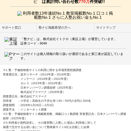
は累計問い合わせ数
770万
件突破!!
UP
成績/偏差値変化
平均
→
平均よりやや上
成績/偏差値推移
入塾時:
入塾後:
サポート窓口
塾ナビ掲載希望の方へ
サイトマップ
塾の雰囲気
「塾ナビ」は、株式会社イトクロ（東証上場）が運営しています。
証券コード：6049
自由
平均
厳しい
このサイトは個人情報の取り扱いが適切であると第三者が認定していま
す。
口コミ投稿者ID:2536108
不適切な口コミを報告する
※1 塾・予備校検索サイトの利用に関する市場実態把握調査
実査委託先：楽天リサーチ（2014年度～2018年度）
インテージ（2019年度～2022年度）
セレス（2023年度～2024年度）
本校の教室情報を見る
日本ナンバーワン調査総研（2025年度）
株式会社アスマーク（2026年度）
調査委託先：株式会社アスマーク
回答者 ：小学生～高校生の子供を持つ30～50代の女性1,300名
調査期間 ：2026年1月29日～2月3日
調査手法 ：インターネット調査
※2 塾・予備校検索サイト掲載教室数、掲載口コミ数調査 実査委託先：日本ナンバーワン調査
総研（2025年度）
※3 利用者が資料請求し、その後実際に入塾した場合に利用者に対して
抽選で交付するお祝い金について塾検索サイト6社を比較した結果