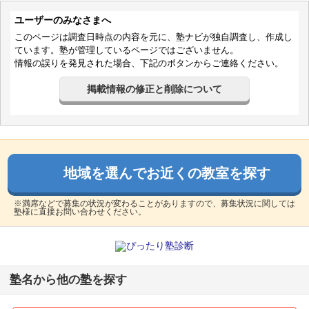
ユーザーのみなさまへ
入塾理由
このページは調査日時点の内容を元に、塾ナビが独自調査し、作成し
本人が希望する大学への進学へ向けて
ています。塾が管理しているページではございません。
無理なく指導してもらいたいと思い
情報の誤りを発見された場合、下記のボタンからご連絡ください。
体験を得て、本人にあってると思い利用しました。
掲載情報の修正と削除について
定期テスト
テスト対策は、あったのかなかったのか、よくわからない感
じでした。
いつも、同じような感じで授業をしていたみたいでした。
地域を選んでお近くの教室を探す
宿題
※満席などで募集の状況が変わることがありますので、募集状況に関しては
量はおおくなかったです。
塾様に直接お問い合わせください。
はたして、これでいいのか？と思うような量でした。
本人の負担にならなかったのでよかったですが。
良いところや要望
塾名から他の塾を探す
家から近いだけの理由でそこに決めましたが、ほかがあれば