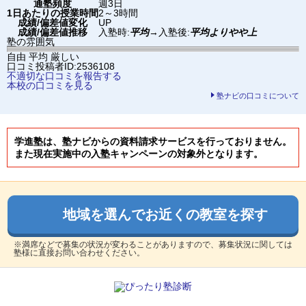
通塾頻度
週3日
1日あたりの授業時間
2～3時間
成績/偏差値変化
UP
成績/偏差値推移
入塾時:
平均
→
入塾後:
平均よりやや上
塾の雰囲気
自由
平均
厳しい
口コミ投稿者ID:2536108
不適切な口コミを報告する
本校の口コミを見る
塾ナビの口コミについて
学進塾は、塾ナビからの資料請求サービスを行っておりません。
また現在実施中の入塾キャンペーンの対象外となります。
地域を選んでお近くの教室を探す
※満席などで募集の状況が変わることがありますので、募集状況に関しては
塾様に直接お問い合わせください。