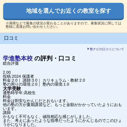
地域を選んでお近くの教室を探す
※満席などで募集の状況が変わることがありますので、募集状況に関しては
塾様に直接お問い合わせください。
口コミ
塾ナビの口コミについて
学進塾
本校
の評判・口コミ
総合評価
2.00
投稿:2024
保護者
料金:2.0｜ 講師:3.0｜ カリキュラム・教材:2.0
塾の周りの環境:2.0｜ 塾内の環境:1.0
大学受験
通塾時学年:高校生
料金
料金は割安なかんじだとおもいます。
他の塾の方が夏期講習など、もっと金額がかかっていたようにおも
います。
講師
かもなく不可もなく、値段相応な感じがしました。
また、考えにあったような指導だったようにかんじるのでこのひょ
うかになりました。