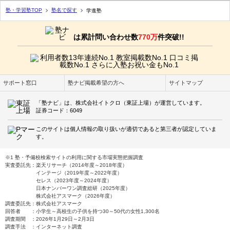
塾・学習塾TOP
塾名で探す
学進塾
は累計問い合わせ数
770万
件突破!!
サポート窓口
塾ナビ掲載希望の方へ
サイトマップ
「塾ナビ」は、株式会社イトクロ（東証上場）が運営しています。
証券コード：6049
このサイトは個人情報の取り扱いが適切であると第三者が認定していま
す。
※1 塾・予備校検索サイトの利用に関する市場実態把握調査
実査委託先：楽天リサーチ（2014年度～2018年度）
インテージ（2019年度～2022年度）
セレス（2023年度～2024年度）
日本ナンバーワン調査総研（2025年度）
株式会社アスマーク（2026年度）
調査委託先：株式会社アスマーク
回答者 ：小学生～高校生の子供を持つ30～50代の女性1,300名
調査期間 ：2026年1月29日～2月3日
調査手法 ：インターネット調査