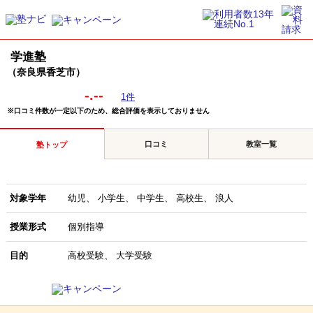
学進塾
（奈良県香芝市）
-.--
1件
※口コミ件数が一定以下のため、総合評価を表示しておりません
口コミ
教室一覧
塾トップ
対象学年
幼児
小学生
中学生
高校生
浪人
授業形式
個別指導
目的
高校受験
大学受験