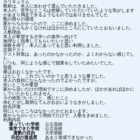
カリキュラム
教材は、本人に合わせて選んでいただきました。
本人の、苦手なところは把握していただいていたような気がします
があまり満足できるようなものではありませんでした
塾の周りの環境
家からちかかったので、ここに決めました。
言えからちかくなければほかのところにしていたとおもいました。
入塾理由
本人が希望する大学への進学へ向けて
無理なく指導してもらいたいと思い
体験を得て、本人にあってると思い利用しました。
定期テスト
テスト対策は、あったのかなかったのか、よくわからない感じでし
た。
いつも、同じような感じで授業をしていたみたいでした。
宿題
量はおおくなかったです。
はたして、これでいいのか？と思うような量でした。
本人の負担にならなかったのでよかったですが。
良いところや要望
家から近いだけの理由でそこに決めましたが、ほかがあればほかに
していたかもしれません。
その他気づいたこと、感じたこと
休むと少し面倒なてんがおおいようなきがしました。
総合評価
特にいいところはなかったかとおまいます。
家からちかいという理由でだけで、入塾をきめました。
利用内容
通っていた学校
公立高校
進学できた学校
公立高校
通塾の目的
大学受験
目的の達成度
あまり達成できなかった