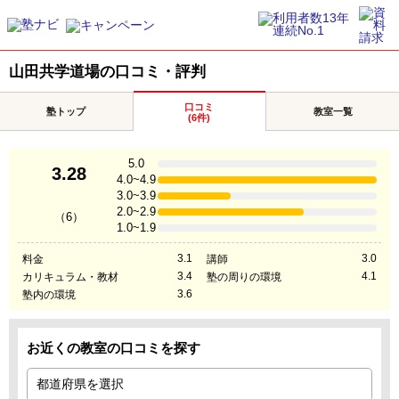
山田共学道場の口コミ・評判
口コミ
塾トップ
教室一覧
(6件)
5.0
3.28
4.0~4.9
3.0~3.9
2.0~2.9
（6）
1.0~1.9
3.1
3.0
料金
講師
3.4
4.1
カリキュラム・教材
塾の周りの環境
3.6
塾内の環境
お近くの教室の口コミを探す