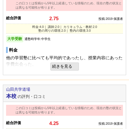
利用内容
通っていた学校
この口コミは投稿から5年以上経過している情報のため、現在の塾の状況と
公立高校（中堅/上位校）
その他気づいたこと、感じたこと
カリキュラム
は異なる可能性が有ります。
進学できた学校
公立高校（中堅/上位校）
通っていた学校
公立高校（中堅/上位校）
体調不良などで休んだ時の変更などが、わからないので、事
内容自体は子供のレベルに合っているように思う。
総合評価
2.75
投稿:2019
保護者
前に連絡するよう本人に言っていた。
通塾の目的
高校受験
進学できた学校
国立大学（難関校）
料金:4.0｜ 講師:2.0｜ カリキュラム・教材:2.0
授業などで遅れていった時に、変更などを口頭で伝えていた
塾の周りの環境
塾の周りの環境:2.0｜ 塾内の環境:3.0
目的の達成度
達成できた
学部・学科
法・政治・経済
ことがあり、変更が伝わらないままになっていた。
自宅から車で10分弱と便利。一番良いのは通う高校のすぐ近
大学受験
通塾時学年:中学生
変更がなどは、黒板に書いてもらうか、遅れて行っても、変
STAY
成績/偏差値変化
通塾の目的
大学受験
くという点
更が伝わる工夫をしてほしかった。
料金
目的の達成度
達成できた
平均よりやや上
→
平均よ
入塾時:
入塾後:
成績/偏差値推移
りやや上
他の学習塾に比べても平均的であったし、授業内容にあった
塾内の環境
通塾頻度
週5日以上
総合評価
学費出会った。
続きを見る
自習室があり、子供曰く集中して勉強できるとのこと
安心して通わせることができたし、場所も高校から近くて通
1日あたりの授業時間
3～4時間
塾の雰囲気
いやすかった。
講師
STAY
成績/偏差値変化
志望校に降格することができた。
良いところや要望
自由
平均
厳しい
わかりやすく丁寧なしどうだっあので子供もかよいやすかっ
山田共学道場
近くに駐車場がないのはネック。それを除けば特に不満はな
平均よりやや上
→
平均よ
入塾時:
入塾後:
たです。
成績/偏差値推移
口コミ投稿者ID:2448730
本校
りやや上
の評判・口コミ
いです。
利用内容
不適切な口コミを報告する
カリキュラム
この口コミは投稿から5年以上経過している情報のため、現在の塾の状況と
通っていた学校
公立高校（中堅/上位校）
その他気づいたこと、感じたこと
塾の雰囲気
は異なる可能性が有ります。
わかりやすい内容のカリキュラムで子供も興味をもって通う
本校の教室情報を見る
進学できた学校
国立大学（中堅/上位校）
子供にとって、先生によっては若干合わない先生もおられる
ことができた。
総合評価
4.25
自由
平均
厳しい
投稿:2019
保護者
ようですが、親としては特に不満はないです。
学部・学科
工学・建築・技術