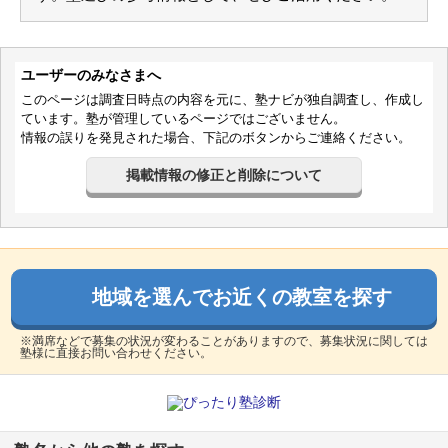
目的の達成度
あまり達成できなかった
塾内の環境
STAY
成績/偏差値変化
部屋は適度な広さ。自習室もあって、学校帰りに使うことも
ユーザーのみなさまへ
平均
→
平均
成績/偏差値推移
入塾時:
入塾後:
あるようです。
このページは調査日時点の内容を元に、塾ナビが独自調査し、作成し
ています。塾が管理しているページではございません。
情報の誤りを発見された場合、下記のボタンからご連絡ください。
良いところや要望
塾の雰囲気
2教科習わせていますが、子どもに聞くと、数学は相性が良
掲載情報の修正と削除について
自由
平均
厳しい
いとのこと。自習室も使いやすいようです。
口コミ投稿者ID:2229056
不適切な口コミを報告する
その他気づいたこと、感じたこと
今年は中学生の受講生が増えたらしく、下の子は北陵教室に
地域を選んでお近くの教室を探す
移されました。かなり遠くなって、送迎が少々面倒です。
本校の教室情報を見る
※満席などで募集の状況が変わることがありますので、募集状況に関しては
利用内容
塾様に直接お問い合わせください。
通っていた学校
公立高校
進学できた学校
公立高校（中堅/上位校）