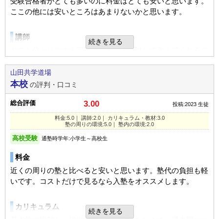
受験合格者がとても多いのに料金はとても安いと思います。
塾の周りの環境
ここの他には安いところはあまりないかと思います。
通っている高校から、徒歩５分ほどの位置にあったので、通
いやすかった。近くにパン屋さんがあって便利だったのと、
講師
続きを見る
パン屋の時間外に駐車場を貸してもらうなど提携していたの
とても分かりやすく丁寧で一人一人に対して教えてくれるの
で、迎えに行った時駐車場に困ることはなかった。
でとても良いと思った。
山田共学道場
塾内の環境
本校
の評判・口コミ
カリキュラム
自習室を利用する時に、煩くする生徒もいたようで、集中で
一人一人にあったスピードで分かりますく教えてくれるので
総合評価
3.00
きないということがあった。
投稿:2023
生徒
とても良いと思った。
注意もしてくれていたようなので、塾の問題というより、使
料金:5.0｜ 講師:2.0｜ カリキュラム・教材:3.0
う人の問題だったと思う。
塾の周りの環境:5.0｜ 塾内の環境:2.0
塾の周りの環境
高校受験
通塾時学年:小学生～高校生
交通の便などの環境は何一つ悪い所はなくとても好い所だと
料金
思います。立地などもとてもよくとても良い場所だと思いま
す。
近くの周りの塾と比べると安いと思います。塾代の負担も軽
いです。コストだけで見るなら入塾をオススメします。
入塾理由
塾内の環境
自分で調べたり、知り合い聞いたして、生徒にあった指導を
カリキュラム
してくれると聞いて決めた。
とても良い環境で整備もされており快適に勉強出来るとおま
続きを見る