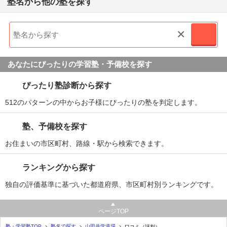
塾名から他の塾を探す
通塾の目的
高校受験
目的の達成度
達成できた
×
STAY
成績/偏差値変化
平均
→
平均
成績/偏差値推移
入塾時:
入塾後:
あなたにぴったりの学習塾・予備校を探す
塾の雰囲気
ぴったり塾診断から探す
512のパターンの中からお子様にぴったりの塾を判定します。
自由
平均
厳しい
口コミ投稿者ID:2220581
塾、予備校を探す
不適切な口コミを報告する
お住まいの市区町村、路線・駅から検索できます。
本校の教室情報を見る
ランキングから探す
独自の評価基準に基づいた都道府県、市区町村別ランキングです。
ページTOP
塾・学習塾TOP
塾名で探す
山田共学道場
口コミ（評判）