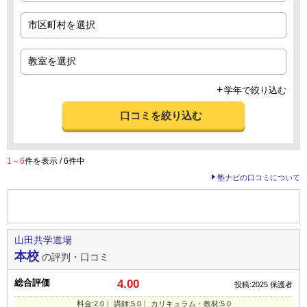
学年で絞り込む
口コミを絞り込む
1～6
件を表示 / 6件中
塾ナビの口コミについて
前の
--
～
--
件を表示する
山田共学道場
本校
の評判・口コミ
総合評価
4.00
投稿:2025
保護者
料金:2.0｜ 講師:5.0｜ カリキュラム・教材:5.0