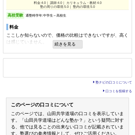
料金:4.0｜ 講師:4.0｜ カリキュラム・教材:4.0
口コミ投稿者ID:2507204
塾の周りの環境:5.0｜ 塾内の環境:5.0
塾の周りの環境
通塾の目的
大学受験
不適切な口コミを報告する
利用内容
高校受験
通塾時学年:中学生～高校生
車の通りの大物多い場所にあり、夜でも暗くはないので安心
目的の達成度
達成できた
だった。
通っていた学校
公立中学校
料金
本校の教室情報を見る
通塾頻度
週3日
進学できた学校
公立高校（中堅/上位校）
ここしか知らないので、価格の比較はできないですが、高く
1日あたりの授業時間
2～3時間
塾内の環境
は感じていません。
通塾の目的
大学受験
続きを見る
建物は狭い感じがしてやったりはできないが、落ち着いた環
UP
成績/偏差値変化
境ではあると感じた。
STAY
成績/偏差値変化
講師
平均よりやや上
→
上位
成績/偏差値推移
入塾時:
入塾後:
上位
→
上位
成績/偏差値推移
入塾時:
入塾後:
よく相談に乗ってもらえる。 進路相談も丁寧に対応しても
もっと見る
良いところや要望
後の
--
～
--
件を表示／全6件
らった。
塾の雰囲気
仲間がたくさんいるので切磋琢磨して成長する様子が伺えた
塾の雰囲気
塾ナビの口コミについて
のでよかったと思う。
カリキュラム
自由
平均
厳しい
口コミを投稿する
自由
平均
厳しい
オリジナルテキストで、正直細かくは見ていませんが、子ど
口コミ投稿者ID:2626931
利用内容
もに聞く限りでは自分のレベルに合っているようです。
このページの口コミについて
口コミ投稿者ID:2264624
不適切な口コミを報告する
不適切な口コミを報告する
通っていた学校
公立高校（中堅/上位校）
このページでは、山田共学道場の口コミを表示していま
塾の周りの環境
す。「山田共学道場はどんな塾か？」という疑問に対す
進学できた学校
国立中学校
本校の教室情報を見る
子どもの高校から近く、大変通いやすい。環境も落ち着いて
る、他では見ることの出来ない口コミが記載されていま
本校の教室情報を見る
通塾の目的
大学受験
いると思う。
す。塾選びの参考情報として、ぜひご活用ください。