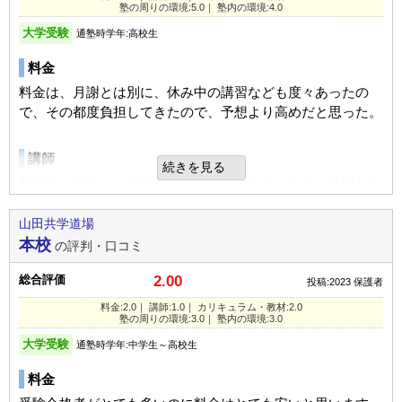
塾の周りの環境:5.0｜ 塾内の環境:4.0
大学受験
通塾時学年:高校生
料金
料金は、月謝とは別に、休み中の講習なども度々あったの
で、その都度負担してきたので、予想より高めだと思った。
講師
続きを見る
塾以外にの時も、自習室を使わせていただいたり、質問しや
すい環境だったと思う。
学校でも、質問はよくしに行っていたようだが、わかりにく
山田共学道場
かったときなどは、塾の先生にも聞くなど、説明の違いで理
本校
の評判・口コミ
解できたりしていたようだ。
総合評価
2.00
投稿:2023
保護者
カリキュラム
料金:2.0｜ 講師:1.0｜ カリキュラム・教材:2.0
塾の周りの環境:3.0｜ 塾内の環境:3.0
夏期講習の時など、独自の資料を用意してくれていました。
大学受験
通塾時学年:中学生～高校生
塾でシュクダイを出すわけではなかったのですが、本人もよ
く理解できているようだった。
料金