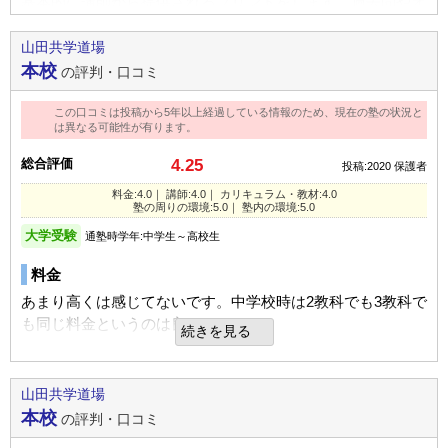
います。
基本的に講師から提供されるプリントをします。過去問やオ
リジナルのプリントをするので、質は良いと思います。しか
定期テスト
し、教科によっては解説が雑なのもあるので3です。
山田共学道場
入塾理由
定期テスト対策は、学校でテストが終わった後、塾が始まる
本校
の評判・口コミ
前に組み込まれていた。
先輩などにおすすめされ、ここならいけると思い母などに相
塾の周りの環境
談し決めました。
この口コミは投稿から5年以上経過している情報のため、現在の塾の状況と
学校から近くて楽です。色々な高校からアクセスできるの
宿題
は異なる可能性が有ります。
で、とても良い立地にあると思います。
宿題
資料として渡されているものはあったようだが、特に宿題と
総合評価
4.25
投稿:2020
保護者
してはなかったと聞いている。
宿題などは少なめですが、宿題の内容はとても勉強のしがい
料金:4.0｜ 講師:4.0｜ カリキュラム・教材:4.0
塾内の環境
があって良いと思います。
塾の周りの環境:5.0｜ 塾内の環境:5.0
自習室はありますが、防音性がないので集中力がある人向け
大学受験
通塾時学年:中学生～高校生
です。使う生徒は静かなので、ほかの教室が授業をしていな
家庭でのサポート
良いところや要望
い時に使うのがオススメです
料金
塾の送り迎えや、懇談会や進路説明会などもに参加しまし
とても環境によく生徒さん達にはとても良い所だと思いま
た。学校選びなど自身でも調べるように学校で指導されてい
あまり高くは感じてないです。中学校時は2教科でも3教科で
す。要望はないです。
良いところや要望
たので、相談に乗るくらいでした。
も同じ料金というのは良かった。
続きを見る
英語の講師の質を上げて欲しいです。あとは自習室に防音機
総合評価
能をつけて欲しいです。
良いところや要望
講師
実際に成績を残せてますので、とても良い評価になると思い
山田共学道場
塾に入って、確実に成績が伸びたと思う。進学についての懇
面談時、丁寧でよく考えてくれていた。数学に関しては子供
ます。
本校
の評判・口コミ
利用内容
談会では、学長先生が丁寧に説明してくださいました。
の評価も上々