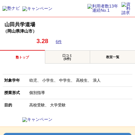
山田共学道場
（岡山県津山市）
3.28
6件
口コミ
教室一覧
塾トップ
(6件)
対象学年
幼児
小学生
中学生
高校生
浪人
授業形式
個別指導
目的
高校受験
大学受験