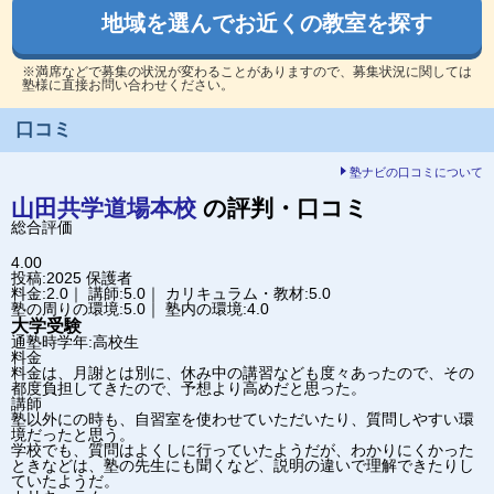
地域を選んでお近くの教室を探す
※満席などで募集の状況が変わることがありますので、募集状況に関しては
塾様に直接お問い合わせください。
口コミ
塾ナビの口コミについて
山田共学道場
本校
の評判・口コミ
総合評価
4.00
投稿:2025
保護者
料金:2.0｜ 講師:5.0｜ カリキュラム・教材:5.0
塾の周りの環境:5.0｜ 塾内の環境:4.0
大学受験
通塾時学年:高校生
料金
料金は、月謝とは別に、休み中の講習なども度々あったので、その
都度負担してきたので、予想より高めだと思った。
講師
塾以外にの時も、自習室を使わせていただいたり、質問しやすい環
境だったと思う。
学校でも、質問はよくしに行っていたようだが、わかりにくかった
ときなどは、塾の先生にも聞くなど、説明の違いで理解できたりし
ていたようだ。