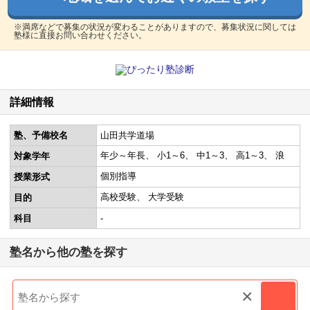
※満席などで募集の状況が変わることがありますので、募集状況に関しては
塾様に直接お問い合わせください。
詳細情報
塾、予備校名
山田共学道場
年少～年長
小1～6
中1～3
高1～3
浪
対象学年
個別指導
授業形式
高校受験
大学受験
目的
科目
-
塾名から他の塾を探す
×