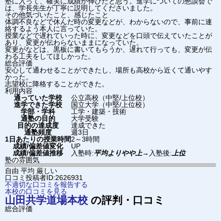
塾に入って、確実に成績が伸びたと思う。進学についての懇談会で
は、学長先生が丁寧に説明してくださいました。
その他気づいたこと、感じたこと
体調不良などで休んだ時の変更などが、わからないので、事前に連
絡するよう本人に言っていた。
授業などで遅れていった時に、変更などを口頭で伝えていたことが
あり、変更が伝わらないままになっていた。
変更がなどは、黒板に書いてもらうか、遅れて行っても、変更が伝
わる工夫をしてほしかった。
総合評価
安心して通わせることができたし、場所も高校から近くて通いやす
かった。
志望校に降格することができた。
利用内容
通っていた学校
公立高校（中堅/上位校）
進学できた学校
国立大学（中堅/上位校）
学部・学科
工学・建築・技術
通塾の目的
大学受験
目的の達成度
達成できた
通塾頻度
週3日
1日あたりの授業時間
2～3時間
成績/偏差値変化
UP
成績/偏差値推移
入塾時:
平均よりやや上
→
入塾後:
上位
塾の雰囲気
自由
平均
厳しい
口コミ投稿者ID:2626931
不適切な口コミを報告する
本校の口コミを見る
山田共学道場
本校
の評判・口コミ
総合評価