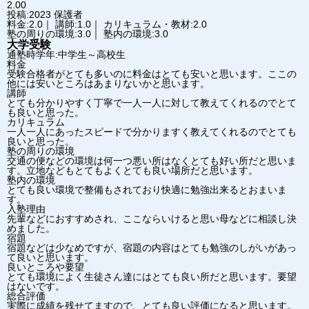
2.00
投稿:2023
保護者
料金:2.0｜ 講師:1.0｜ カリキュラム・教材:2.0
塾の周りの環境:3.0｜ 塾内の環境:3.0
大学受験
通塾時学年:中学生～高校生
料金
受験合格者がとても多いのに料金はとても安いと思います。ここの
他には安いところはあまりないかと思います。
講師
とても分かりやすく丁寧で一人一人に対して教えてくれるのでとて
も良いと思った。
カリキュラム
一人一人にあったスピードで分かりますく教えてくれるのでとても
良いと思った。
塾の周りの環境
交通の便などの環境は何一つ悪い所はなくとても好い所だと思いま
す。立地などもとてもよくとても良い場所だと思います。
塾内の環境
とても良い環境で整備もされており快適に勉強出来るとおまいま
す。
入塾理由
先輩などにおすすめされ、ここならいけると思い母などに相談し決
めました。
宿題
宿題などは少なめですが、宿題の内容はとても勉強のしがいがあっ
て良いと思います。
良いところや要望
とても環境によく生徒さん達にはとても良い所だと思います。要望
はないです。
総合評価
実際に成績を残せてますので、とても良い評価になると思います。