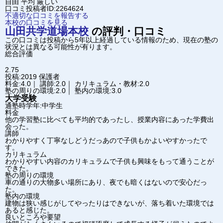
自由
平均
厳しい
口コミ投稿者ID:2264624
不適切な口コミを報告する
本校の口コミを見る
山田共学道場
本校
の評判・口コミ
この口コミは投稿から5年以上経過している情報のため、現在の塾の
状況とは異なる可能性が有ります。
総合評価
2.75
投稿:2019
保護者
料金:4.0｜ 講師:2.0｜ カリキュラム・教材:2.0
塾の周りの環境:2.0｜ 塾内の環境:3.0
大学受験
通塾時学年:中学生
料金
他の学習塾に比べても平均的であったし、授業内容にあった学費出
会った。
講師
わかりやすく丁寧なしどうだっあので子供もかよいやすかったで
す。
カリキュラム
わかりやすい内容のカリキュラムで子供も興味をもって通うことが
できた。
塾の周りの環境
車の通りの大物多い場所にあり、夜でも暗くはないので安心だっ
た。
塾内の環境
建物は狭い感じがしてやったりはできないが、落ち着いた環境では
あると感じた。
良いところや要望