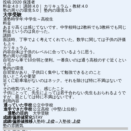
投稿:2020
保護者
料金:4.0｜ 講師:4.0｜ カリキュラム・教材:4.0
塾の周りの環境:5.0｜ 塾内の環境:5.0
大学受験
通塾時学年:中学生～高校生
料金
あまり高くは感じてないです。中学校時は2教科でも3教科でも同じ
料金というのは良かった。
講師
面談時、丁寧でよく考えてくれていた。数学に関しては子供の評価
も上々
カリキュラム
内容自体は子供のレベルに合っているように思う。
塾の周りの環境
自宅から車で10分弱と便利。一番良いのは通う高校のすぐ近くとい
う点
塾内の環境
自習室があり、子供曰く集中して勉強できるとのこと
良いところや要望
近くに駐車場がないのはネック。それを除けば特に不満はないで
す。
その他気づいたこと、感じたこと
子供にとって、先生によっては若干合わない先生もおられるようで
すが、親としては特に不満はないです。
利用内容
通っていた学校
公立中学校
進学できた学校
公立高校（中堅/上位校）
通塾の目的
大学受験
成績/偏差値変化
STAY
成績/偏差値推移
入塾時:
上位
→
入塾後:
上位
塾の雰囲気