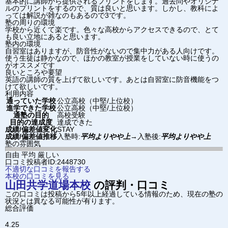
基本的に講師から提供されるプリントをします。過去問やオリジナ
ルのプリントをするので、質は良いと思います。しかし、教科によ
っては解説が雑なのもあるので3です。
塾の周りの環境
学校から近くて楽です。色々な高校からアクセスできるので、とて
も良い立地にあると思います。
塾内の環境
自習室はありますが、防音性がないので集中力がある人向けです。
使う生徒は静かなので、ほかの教室が授業をしていない時に使うの
がオススメです
良いところや要望
英語の講師の質を上げて欲しいです。あとは自習室に防音機能をつ
けて欲しいです。
利用内容
通っていた学校
公立高校（中堅/上位校）
進学できた学校
公立高校（中堅/上位校）
通塾の目的
高校受験
目的の達成度
達成できた
成績/偏差値変化
STAY
成績/偏差値推移
入塾時:
平均よりやや上
→
入塾後:
平均よりやや上
塾の雰囲気
自由
平均
厳しい
口コミ投稿者ID:2448730
不適切な口コミを報告する
本校の口コミを見る
山田共学道場
本校
の評判・口コミ
この口コミは投稿から5年以上経過している情報のため、現在の塾の
状況とは異なる可能性が有ります。
総合評価
4.25