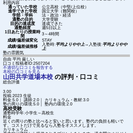
利用内容
通っていた学校
公立高校（中堅/上位校）
進学できた学校
国立大学（難関校）
学部・学科
法・政治・経済
通塾の目的
大学受験
目的の達成度
達成できた
通塾頻度
週5日以上
1日あたりの授業時
3～4時間
間
成績/偏差値変化
STAY
入塾時:
平均よりやや上
→
入塾後:
平均よりやや
成績/偏差値推移
上
塾の雰囲気
自由
平均
厳しい
口コミ投稿者ID:2507204
不適切な口コミを報告する
本校の口コミを見る
山田共学道場
本校
の評判・口コミ
総合評価
3.00
投稿:2023
生徒
料金:5.0｜ 講師:2.0｜ カリキュラム・教材:3.0
塾の周りの環境:5.0｜ 塾内の環境:2.0
高校受験
通塾時学年:小学生～高校生
料金
近くの周りの塾と比べると安いと思います。塾代の負担も軽いで
す。コストだけで見るなら入塾をオススメします。
カリキュラム