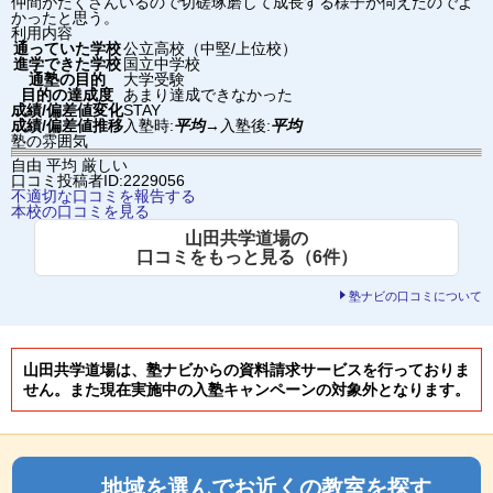
仲間がたくさんいるので切磋琢磨して成長する様子が伺えたのでよ
かったと思う。
利用内容
通っていた学校
公立高校（中堅/上位校）
進学できた学校
国立中学校
通塾の目的
大学受験
目的の達成度
あまり達成できなかった
成績/偏差値変化
STAY
成績/偏差値推移
入塾時:
平均
→
入塾後:
平均
塾の雰囲気
自由
平均
厳しい
口コミ投稿者ID:2229056
不適切な口コミを報告する
本校の口コミを見る
山田共学道場の
口コミをもっと見る（6件）
塾ナビの口コミについて
山田共学道場は、塾ナビからの資料請求サービスを行っておりま
せん。また現在実施中の入塾キャンペーンの対象外となります。
地域を選んでお近くの教室を探す