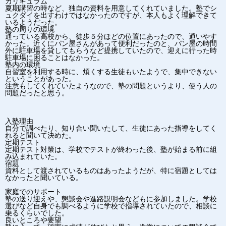
カリキュラム
夏期講習の時など、独自の資料を用意してくれていました。塾でシ
ュクダイを出すわけではなかったのですが、本人もよく理解できて
いるようだった。
塾の周りの環境
通っている高校から、徒歩５分ほどの位置にあったので、通いやす
かった。近くにパン屋さんがあって便利だったのと、パン屋の時間
外に駐車場を貸してもらうなど提携していたので、迎えに行った時
駐車場に困ることはなかった。
塾内の環境
自習室を利用する時に、煩くする生徒もいたようで、集中できない
ということがあった。
注意もしてくれていたようなので、塾の問題というより、使う人の
問題だったと思う。
入塾理由
自分で調べたり、知り合い聞いたして、生徒にあった指導をしてく
れると聞いて決めた。
定期テスト
定期テスト対策は、学校でテストが終わった後、塾が始まる前に組
み込まれていた。
宿題
資料として渡されているものはあったようだが、特に宿題としては
なかったと聞いている。
家庭でのサポート
塾の送り迎えや、懇談会や進路説明会などもに参加しました。学校
選びなど自身でも調べるように学校で指導されていたので、相談に
乗るくらいでした。
良いところや要望