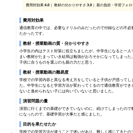
費用対効果:
4.0
｜ 教材の分かりやすさ:
3.0
｜ 親の負担・学習フォロ
費用対効果
通信教育の中では、必要なドリルのみだったので付録などの不必
たかったです。
教材・授業動画の質・分かりやすさ
小学生の内はテスト対策に役立ちましたが、中学生になると一人
まい教材がたまっていき結局は勉強がおろそかになってしまった
子供に合うものを選ぶのも親の力だと思う。
教材・授業動画の難易度
学校での学習内容と異なる考え方をしていると子供が戸惑ってし
た。中学生になると学習方法が変わってくるので通信教育ができ
ないと進められない子には向いていないと思いました。
演習問題の量
演習に行くまでの基礎ができていないのに、続けてしまったので
になったので、基礎学習が大事だと感じました。
目的を果たせたか
学校での学習方法が違うことで迷いがあり、難しく感じてきたの