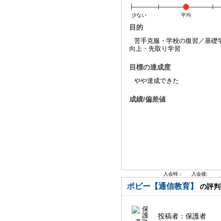
少ない
平均
目的
苦手克服・学校の復習／基礎
向上・先取り学習
目標の達成度
やや達成できた
成績/偏差値
入会時：
入会後:
ポピー【通信教育】
の評判
投稿者：
保護者