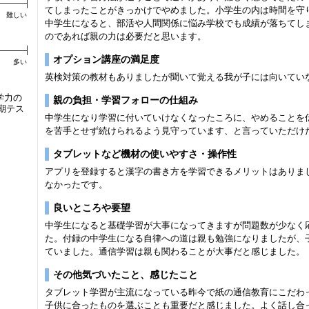
てしまったことがきっかけでやめました。小学生の内は時間を守
難しい
中学生になると、部活や人間関係に悩み学校でも成績が落ちてし
のであれば親の力は必要だと思います。
オプション講座の満足度
多い
英検対策の教材もありましたが聞いて覚える我が子には向いてい
学力の
親の負担・学習フォローの仕組み
期テス
中学生になり学習に付いていけなくなったころに、やめることを
を苦手とせず続けられるよう見守っています、と言っていただけ
タブレットなど機材の使いやすさ・操作性
アプリを登録すると漢字の書き方を学習できるメリットはありま
なかったです。
良いところや要望
中学生になると基礎学習が大事になってきますが問題数が少なく
た。付録の中学生になる自律への道は親も勉強になりましたが、
ていました。通信学習は親も関わることが大事だと感じました。
その他気づいたこと、感じたこと
タブレット学習が主流になっている昨今で紙の通信教育にこだわ
子供に合ったものを選ぶことも重要だと感じました。よく話し合