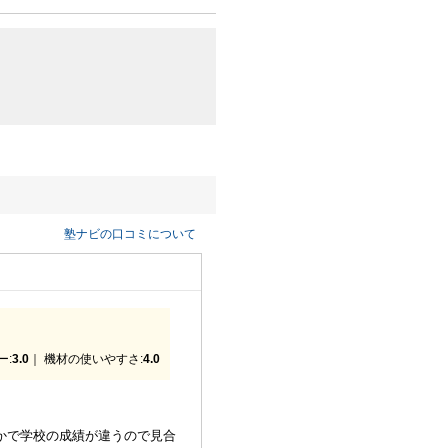
塾ナビの口コミについて
ー:
3.0
｜ 機材の使いやすさ:
4.0
かで学校の成績が違うので見合