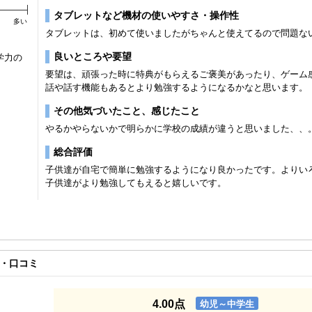
タブレットなど機材の使いやすさ・操作性
多い
タブレットは、初めて使いましたがちゃんと使えてるので問題な
良いところや要望
学力の
要望は、頑張った時に特典がもらえるご褒美があったり、ゲーム
話や話す機能もあるとより勉強するようになるかなと思います。
その他気づいたこと、感じたこと
やるかやらないかで明らかに学校の成績が違うと思いました、、
総合評価
子供達が自宅で簡単に勉強するようになり良かったです。よりい
子供達がより勉強してもえると嬉しいです。
・口コミ
4.00点
幼児～中学生