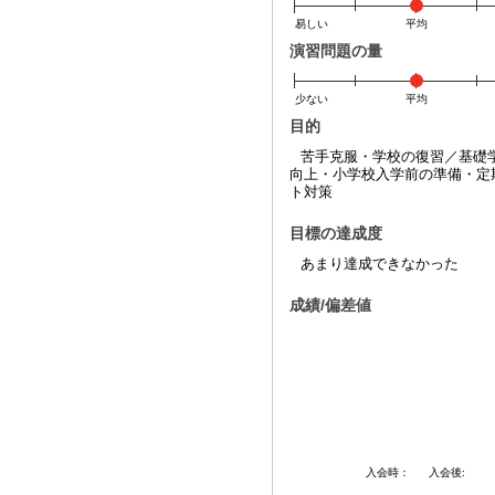
易しい
平均
演習問題の量
少ない
平均
目的
苦手克服・学校の復習／基礎
向上・小学校入学前の準備・定
ト対策
目標の達成度
あまり達成できなかった
成績/偏差値
入会時：
入会後: