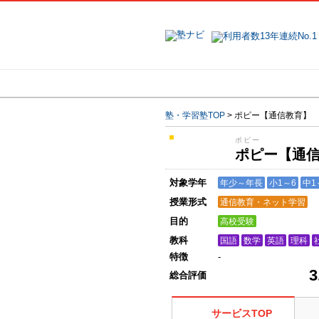
地域で探す
塾・学習塾TOP
>
ポピー【通信教育】
ポピー
ポピー【通
対象学年
年少～年長
小1～6
中1
授業形式
通信教育・ネット学習
目的
高校受験
教科
国語
数学
英語
理科
特徴
-
3
総合評価
サービスTOP