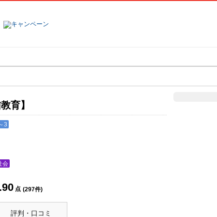
塾名で探す
ランキング
口コミ
信教育】
～3
社会
.90
点
(
297
件)
評判・口コミ