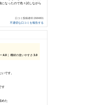
強になったので色々試しながら
口コミ投稿者ID:2684801
不適切な口コミを報告する
ー:
4.0
｜ 機材の使いやすさ:
3.0
たいです。
です
組めた