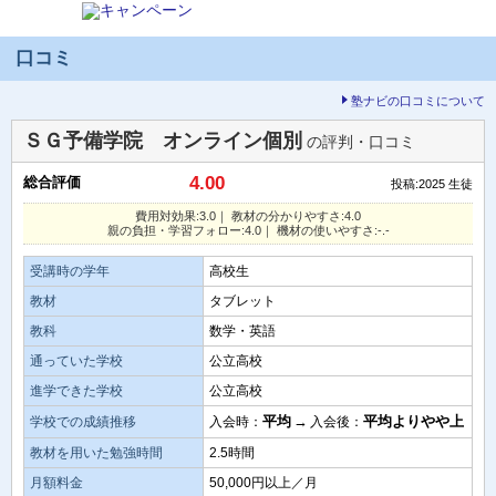
口コミ
塾ナビの口コミについて
ＳＧ予備学院 オンライン個別
の評判・口コミ
4.00
総合評価
投稿:2025
生徒
費用対効果:3.0｜ 教材の分かりやすさ:4.0
親の負担・学習フォロー:4.0｜ 機材の使いやすさ:-.-
受講時の学年
高校生
教材
タブレット
教科
数学・英語
通っていた学校
公立高校
進学できた学校
公立高校
平均
→
平均よりやや上
学校での成績推移
入会時：
入会後：
教材を用いた勉強時間
2.5時間
月額料金
50,000円以上／月