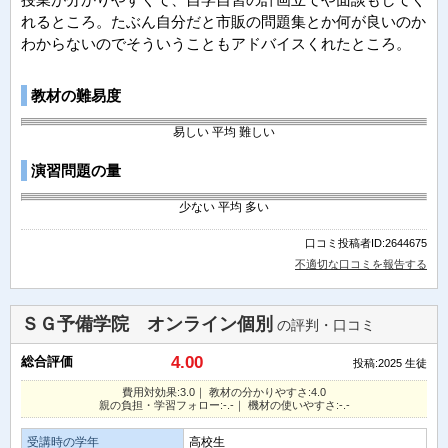
れるところ。たぶん自分だと市販の問題集とか何が良いのか
わからないのでそういうこともアドバイスくれたところ。
教材の難易度
易しい
平均
難しい
演習問題の量
少ない
平均
多い
口コミ投稿者ID:2644675
不適切な口コミを報告する
ＳＧ予備学院 オンライン個別
の評判・口コミ
4.00
総合評価
投稿:2025
生徒
費用対効果:3.0｜ 教材の分かりやすさ:4.0
親の負担・学習フォロー:-.-｜ 機材の使いやすさ:-.-
受講時の学年
高校生