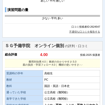
易しい
平均
難しい
演習問題の量
少ない
平均
多い
口コミ投稿者ID:2624547
不適切な口コミを報告する
ＳＧ予備学院 オンライン個別
の評判・口コミ
4.00
総合評価
投稿:2025
保護者
費用対効果:4.0｜ 教材の分かりやすさ:5.0
親の負担・学習フォロー:4.0｜ 機材の使いやすさ:-.-
受講時の学年
高校生
教材
PC
教科
国語・英語・日本史
通っていた学校
公立高校（難関校）
進学できた学校
公立高校（難関校）