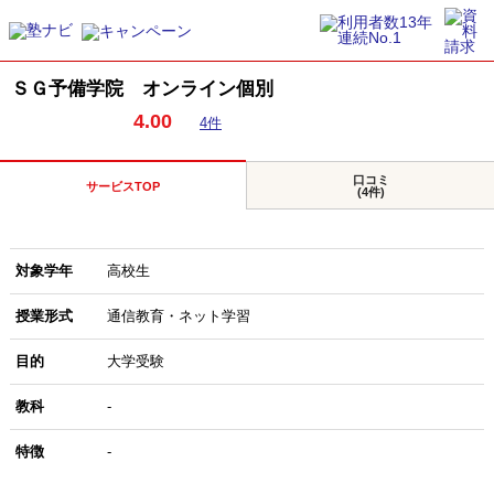
ＳＧ予備学院 オンライン個別
4.00
4件
口コミ
サービスTOP
(4件)
対象学年
高校生
授業形式
通信教育・ネット学習
目的
大学受験
教科
-
特徴
-