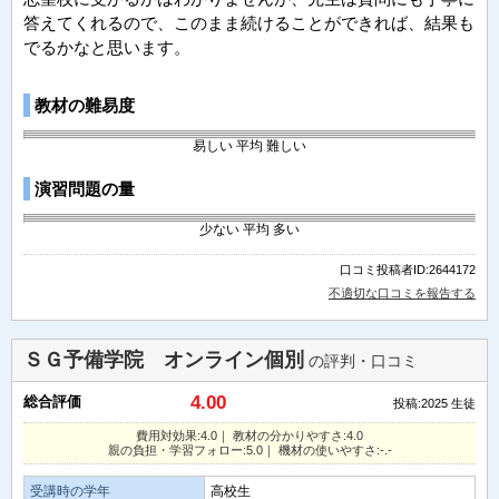
答えてくれるので、このまま続けることができれば、結果も
でるかなと思います。
教材の難易度
易しい
平均
難しい
演習問題の量
少ない
平均
多い
口コミ投稿者ID:2644172
不適切な口コミを報告する
ＳＧ予備学院 オンライン個別
の評判・口コミ
4.00
総合評価
投稿:2025
生徒
費用対効果:4.0｜ 教材の分かりやすさ:4.0
親の負担・学習フォロー:5.0｜ 機材の使いやすさ:-.-
受講時の学年
高校生