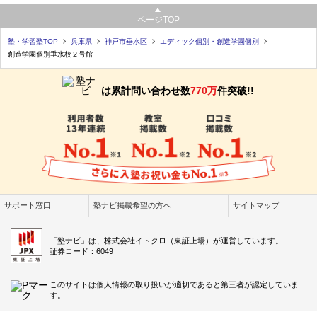
ページTOP
塾・学習塾TOP
兵庫県
神戸市垂水区
エディック個別・創造学園個別
創造学園個別垂水校２号館
は累計問い合わせ数
770万
件突破!!
サポート窓口
塾ナビ掲載希望の方へ
サイトマップ
「塾ナビ」は、株式会社イトクロ（東証上場）が運営しています。
証券コード：6049
このサイトは個人情報の取り扱いが適切であると第三者が認定していま
す。