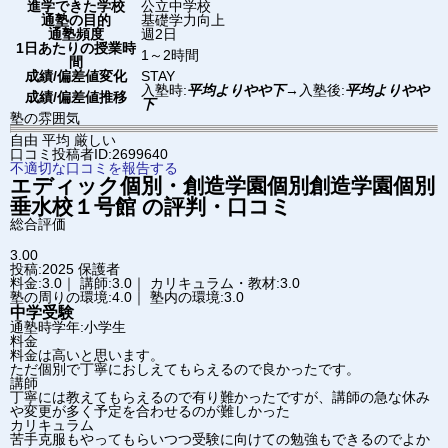
進学できた学校
公立中学校
通塾の目的
基礎学力向上
通塾頻度
週2日
1日あたりの授業時
1～2時間
間
成績/偏差値変化
STAY
入塾時:
平均よりやや下
→
入塾後:
平均よりやや
成績/偏差値推移
下
塾の雰囲気
自由
平均
厳しい
口コミ投稿者ID:2699640
不適切な口コミを報告する
エディック個別・創造学園個別
創造学園個別
垂水校１号館
の評判・口コミ
総合評価
3.00
投稿:2025
保護者
料金:3.0｜ 講師:3.0｜ カリキュラム・教材:3.0
塾の周りの環境:4.0｜ 塾内の環境:3.0
中学受験
通塾時学年:小学生
料金
料金は高いと思います。
ただ個別で丁寧におしえてもらえるので良かったです。
講師
丁寧には教えてもらえるので有り難かったですが、講師の急な休み
や変更が多く予定を合わせるのが難しかった
カリキュラム
苦手克服もやってもらいつつ受験に向けての勉強もできるのでよか