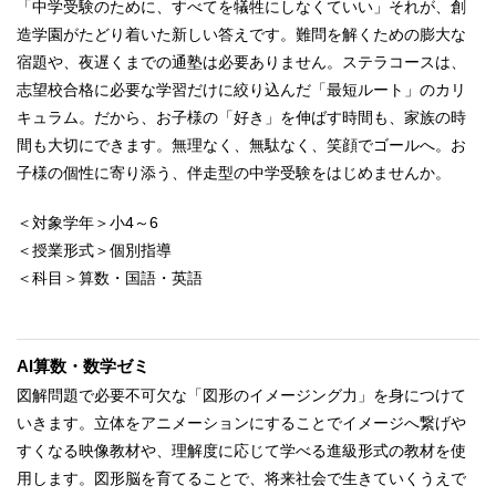
「中学受験のために、すべてを犠牲にしなくていい」それが、創
造学園がたどり着いた新しい答えです。難問を解くための膨大な
宿題や、夜遅くまでの通塾は必要ありません。ステラコースは、
志望校合格に必要な学習だけに絞り込んだ「最短ルート」のカリ
キュラム。だから、お子様の「好き」を伸ばす時間も、家族の時
間も大切にできます。無理なく、無駄なく、笑顔でゴールへ。お
子様の個性に寄り添う、伴走型の中学受験をはじめませんか。
＜対象学年＞小4～6
＜授業形式＞個別指導
＜科目＞算数・国語・英語
AI算数・数学ゼミ
図解問題で必要不可欠な「図形のイメージング力」を身につけて
いきます。立体をアニメーションにすることでイメージへ繋げや
すくなる映像教材や、理解度に応じて学べる進級形式の教材を使
用します。図形脳を育てることで、将来社会で生きていくうえで