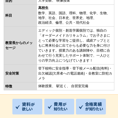
大学受験
映像授業
目的
高校生
数学
英語
国語
理科
物理
化学
生物
科目
地学
社会
日本史
世界史
地理
政治経済
倫理
公共・現代社会
エディック個別・創造学園個別では、独自の
「オーダーメイドカリキュラム」でお子さまに
とって必要な学習をご提供し、成績アップとと
教室長からのメッ
もに将来社会に出てからも必要な力を身に付け
セージ
ていきます。授業力のある講師陣や、目標に合
わせて行う充実したサポート体制で、一人ひと
りの学力向上につなげていきます！
登下校時に安全指導・登下校メール配信(有料)・
安全対策
出欠確認(欠席者への電話連絡)・全教室に防犯カ
メラ
体験授業
駅近く
自習室完備
特徴