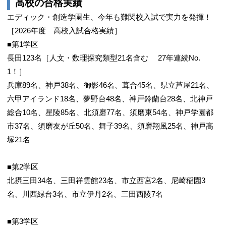
高校の合格実績
エディック・創造学園生、今年も難関校入試で実力を発揮！
［2026年度 高校入試合格実績］
■第1学区
長田123名［人文・数理探究類型21名含む 27年連続No.
1！］
兵庫89名、神戸38名、御影46名、葺合45名、県立芦屋21名、
六甲アイランド18名、夢野台48名、神戸鈴蘭台28名、北神戸
総合10名、星陵85名、北須磨77名、須磨東54名、神戸学園都
市37名、須磨友が丘50名、舞子39名、須磨翔風25名、神戸高
塚21名
■第2学区
北摂三田34名、三田祥雲館23名、市立西宮2名、尼崎稲園3
名、川西緑台3名、市立伊丹2名、三田西陵7名
■第3学区