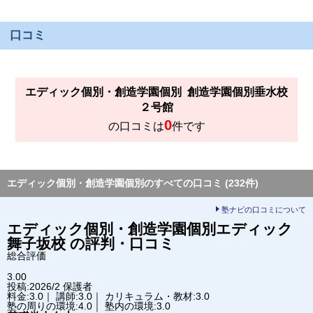
口コミ
エディック個別・創造学園個別
創造学園個別垂水校
２号館
0
の口コミは
件です
エディック個別・創造学園個別のすべての口コミ (232件)
塾ナビの口コミについて
エディック個別・創造学園個別
エディック
舞子坂校
の評判・口コミ
総合評価
3.00
投稿:2026/2
保護者
料金:3.0｜ 講師:3.0｜ カリキュラム・教材:3.0
塾の周りの環境:4.0｜ 塾内の環境:3.0