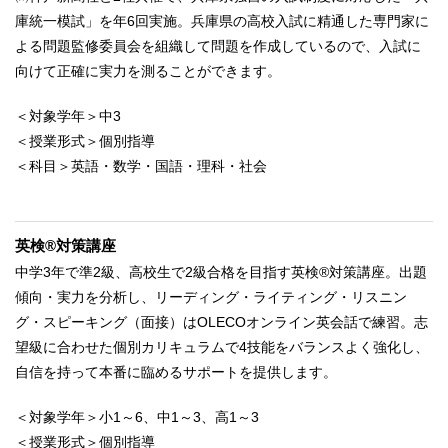
庫統一模試」を年6回実施。兵庫県の高校入試に精通した専門家に
よる問題監修委員会を組織して問題を作成しているので、入試に
向けて正確に実力を測ることができます。
＜対象学年＞中3
＜授業形式＞個別指導
＜科目＞英語・数学・国語・理科・社会
英検®対策講座
中学3年で準2級、高校生で2級合格を目指す英検®対策講座。出題
傾向・実力を分析し、リーディング・ライティング・リスニン
グ・スピーキング（面接）はOLECOオンライン英会話で練習。志
望級に合わせた個別カリキュラムで4技能をバランスよく強化し、
自信を持って本番に臨めるサポートを提供します。
＜対象学年＞小1～6、中1～3、高1～3
＜授業形式＞個別指導