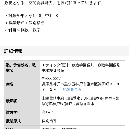
必要となる「空間認識能力」を同時に養っていきます。
＜対象学年＞小1～6、中1～3
＜授業形式＞個別指導
＜科目＞算数・数学
詳細情報
塾、予備校名、教
エディック個別・創造学園個別 創造学園個別
室名
垂水校２号館
〒655-0027
兵庫県神戸市垂水区神戸市垂水区神田町３ー１
住所
７ ２Ｆ
地図を見る
山陽電鉄本線 山陽垂水 / JR山陽本線(神戸～姫
最寄駅
路)(JR神戸線(神戸～姫路)) 垂水
高1～3
対象学年
個別指導
授業形式