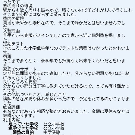
ったです
塾の周りの環境
駅からも近く周りも賑やかで、暗くないので子どもが1人で行くにも
そこまで心配にはならずに済みました。
塾内の環境
周辺が賑やかな場所なので、そこまで静かだとは思いませんでし
た。
入塾理由
苦手だから克服がメインでしたので家から近い個別塾を探しまし
た。
定期テスト
そのころまだ小学低学年なのでテスト対策程はなかったとおもいま
す。
宿題
そこまで多くなく、低学年でも抵抗なく出来るくらいだと思いま
す。
家庭でのサポート
定期的に面談があるので参加したり、分からない宿題があれば一緒
に考えたりしました
良いところや要望
分からない部分は丁寧に教えていただけるので、とても有り難かっ
たです。
その他気づいたこと、感じたこと
講師の急な変更や休みが多かったので、予定をたてるのがこまりま
した
総合評価
有名なだけあって相応な塾だとおもいました。金額は夏休みなどは
結構かかります。
利用内容
通っていた学校
公立小学校
進学できた学校
公立小学校
通塾の目的
中学受験