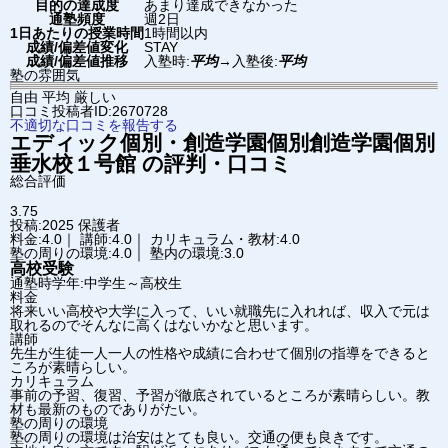
目的の達成度
あまり達成できなかった
通塾頻度
週2日
1日あたりの授業時間
1時間以内
成績/偏差値変化
STAY
成績/偏差値推移
入塾時:
平均
→
入塾後:
平均
塾の雰囲気
自由
平均
厳しい
口コミ投稿者ID:2670728
不適切な口コミを報告する
エディック個別・創造学園個別
創造学園個別
垂水校１号館
の評判・口コミ
総合評価
3.75
投稿:2025
保護者
料金:4.0｜ 講師:4.0｜ カリキュラム・教材:4.0
塾の周りの環境:4.0｜ 塾内の環境:3.0
高校受験
通塾時学年:中学生～高校生
料金
将来いい高校や大学に入って、いい就職先に入れれば、収入で元は
取れるのでそんなに高くはないかなと思います。
講師
先生が生徒一人一人の性格や成績に合わせて個別の指導をできると
ころが素晴らしい。
カリキュラム
事前の予習、復習、予習が徹底されているところが素晴らしい。教
材も最新のものでありがたい。
塾の周りの環境
塾の周りの環境は治安はとても良い。交通の便も良きです。