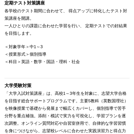
定期テスト対策講座
各学校のテスト期間に合わせて、 得点アップに特化したテスト対
策講座を開講。
一人ひとりの課題に合わせた学習を行い、 定期テストでの好結果
を目指します。
＜対象学年＞中1～3
＜授業形式＞個別指導
＜科目＞英語・数学・国語・理科・社会
大学受験対策
「大学入試対策講座」は、高校1～3年生を対象に、志望大学合格
を目指す総合サポートプログラムです。主要5教科（英数国理社）
を映像授業で基礎から発展まで幅広くカバーし、個別指導で苦手
分野を重点補強。添削・模試で実力を可視化し、学習プランを逐
次調整。オンライン質問対応や自習室併用で、自律的な学習習慣
を身につけながら、志望校レベルに合わせた実践演習力と得点力