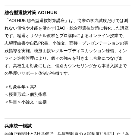
総合型選抜対策-AOI HUB
「AOI HUB 総合型選抜対策講座」は、従来の学力試験だけでは測
れない個性や才能を活かす旧AO・総合型選抜対策に特化した講座
です。精選オリジナル教材とプロ講師によるオンライン授業で、
志望理由書や自己PR書、小論文、面接・プレゼンテーションの実
践指導を実施。模擬面接やグループディスカッション練習、オン
ライン進捗管理により、個々の強みを引き出し合格につなげま
す。高校生を対象にした、個別カウンセリングから本番入試まで
の手厚いサポート体制が特徴です。
＜対象学年＞高3
＜授業形式＞個別指導
＜科目＞小論文・面接
兵庫統一模試
㈱神戸新聞社と2社共催で、兵庫県独自の入試制度に対応した「兵