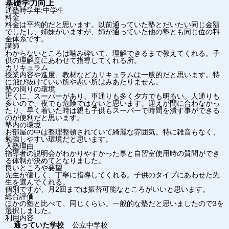
基礎学力向上
通塾時学年:中学生
料金
料金は平均的だと思います。以前通っていた塾とだいたい同じ金額
でしたし、姉妹がいますが、姉が通っていた他の塾とも同じ位の料
金体系です。
講師
わからないところは噛み砕いて、理解できるまで教えてくれる。子
供の理解度にあわせて指導してくれる所。
カリキュラム
授業内容や進度、教材などカリキュラムは一般的だと思います。特
に飛び抜けていい所や悪い所はみあたりません。
塾の周りの環境
近くに、スーパーがあり、車通りも多く夕方でも明るい。人通りも
多いので、夜でも危険ではないと思います。迎えが間に合わなかっ
たり、早く着いた時は親も子供もスーパーで時間を潰す事ができる
のが便利だと思います。
塾内の環境
お部屋の中は整理整頓されていて綺麗な雰囲気。特に雑音もなく、
勉強しやすい環境だと思います。
入塾理由
指導者の説明会がわかりやすかった事と自習室使用時の質問ができ
る体制が決めてとなりました。
良いところや要望
先生が優しく、丁寧に指導してくれる。子供のタイプにあわせた先
生を選んでくれる。
個別ですが、月2回までは振替可能なところがいいと思います。
総合評価
ほかの塾と比べて、同じくらい。一般的な塾だと思いましたので3を
選択しました。
利用内容
通っていた学校
公立中学校