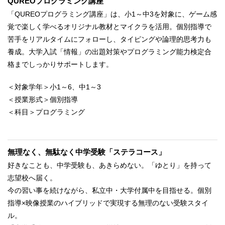
QUREOプログラミング講座
「QUREOプログラミング講座」は、小1～中3を対象に、ゲーム感
覚で楽しく学べるオリジナル教材とマイクラを活用。個別指導で
苦手をリアルタイムにフォローし、タイピングや論理的思考力も
養成。大学入試「情報」の出題対策やプログラミング能力検定合
格までしっかりサポートします。
＜対象学年＞小1～6、中1～3
＜授業形式＞個別指導
＜科目＞プログラミング
無理なく、無駄なく中学受験「ステラコース」
好きなことも、中学受験も、あきらめない。「ゆとり」を持って
志望校へ届く。
今の習い事を続けながら、私立中・大学付属中を目指せる。個別
指導×映像授業のハイブリッドで実現する無理のない受験スタイ
ル。