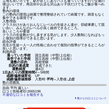
立地も良い方です。駅が近くにありバスも通っていますので交通の
便はいいです。商店街やお店も沢山あり子供だけでもご飯が食べれ
ます。
塾内の環境
この塾内の環境は綺麗で整理整頓されていて綺麗です。雑音もなく
集中できる環境です。
入塾理由
クラス分けがありおんなじレベルの生徒さん達が、切磋琢磨して競
い合い、みんなのレベルが高く維持できるところ。
良いところや要望
クラスの生徒数が少し多すぎる気がします。少人数制になればもっ
と個別の指導ができると思います。
総合評価
先生が生徒一人一人の性格に合わせて個別の指導ができるところが
良いと思います。
利用内容
通っていた学校
国立高校（中堅/上位校）
進学できた学校
国立高校（中堅/上位校）
通塾の目的
高校受験
目的の達成度
達成できた
通塾頻度
週4日
1日あたりの授業時間
4～5時間
成績/偏差値変化
UP
成績/偏差値推移
入塾時:
平均
→
入塾後:
上位
塾の雰囲気
自由
平均
厳しい
口コミ投稿者ID:2665196
不適切な口コミを報告する
塾ナビの口コミについて