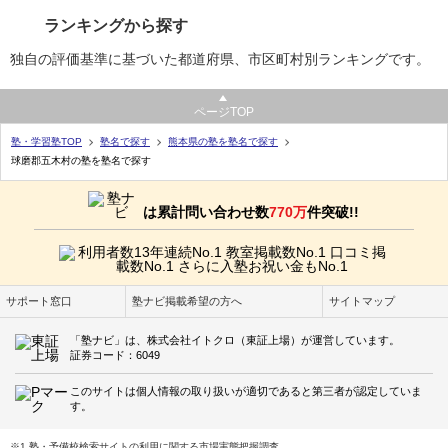
ランキングから探す
独自の評価基準に基づいた都道府県、市区町村別ランキングです。
ページTOP
塾・学習塾TOP
塾名で探す
熊本県の塾を塾名で探す
球磨郡五木村の塾を塾名で探す
は累計問い合わせ数
770万
件突破!!
サポート窓口
塾ナビ掲載希望の方へ
サイトマップ
「塾ナビ」は、株式会社イトクロ（東証上場）が運営しています。
証券コード：6049
このサイトは個人情報の取り扱いが適切であると第三者が認定していま
す。
※1 塾・予備校検索サイトの利用に関する市場実態把握調査