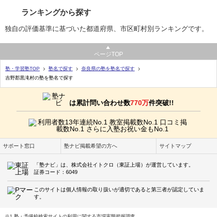
ランキングから探す
独自の評価基準に基づいた都道府県、市区町村別ランキングです。
ページTOP
塾・学習塾TOP
塾名で探す
奈良県の塾を塾名で探す
吉野郡黒滝村の塾を塾名で探す
は累計問い合わせ数
770万
件突破!!
サポート窓口
塾ナビ掲載希望の方へ
サイトマップ
「塾ナビ」は、株式会社イトクロ（東証上場）が運営しています。
証券コード：6049
このサイトは個人情報の取り扱いが適切であると第三者が認定していま
す。
※1 塾・予備校検索サイトの利用に関する市場実態把握調査