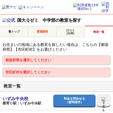
国大Ｑゼミ 中学部の教室を探す
口コミ
塾トップ
夏期講習
教室一覧
(31件)
お住まいの地域にある教室を探したい場合は、こちらの【都道
府県】【市区町村】をお選びください
教室一覧
いずみ中央校
料金を問合せる
（資料請求）
最寄り駅：いずみ中央駅