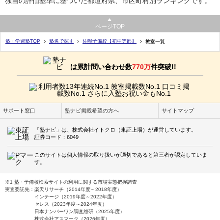
独自の評価基準に基づいた都道府県、市区町村別ランキングです。
ページTOP
塾・学習塾TOP
塾名で探す
佐鳴予備校【初中等部】
教室一覧
は累計問い合わせ数
770万
件突破!!
サポート窓口
塾ナビ掲載希望の方へ
サイトマップ
「塾ナビ」は、株式会社イトクロ（東証上場）が運営しています。
証券コード：6049
このサイトは個人情報の取り扱いが適切であると第三者が認定していま
す。
※1 塾・予備校検索サイトの利用に関する市場実態把握調査
実査委託先：楽天リサーチ（2014年度～2018年度）
インテージ（2019年度～2022年度）
セレス（2023年度～2024年度）
日本ナンバーワン調査総研（2025年度）
株式会社アスマーク（2026年度）