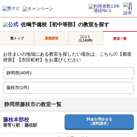
佐鳴予備校【初中等部】の教室を探す
口コミ
塾トップ
夏期講習
教室一覧
(2,140件)
お住まいの地域にある教室を探したい場合は、こちらの【都道
府県】【市区町村】をお選びください
静岡県藤枝市の教室一覧
藤枝本部校
料金を問合せる
（資料請求）
最寄り駅：藤枝駅