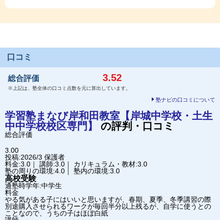
口コミ
3.52
総合評価
※上記は、塾全体の口コミ点数を元に算出しています。
塾ナビの口コミについて
学習塾まなび
岸和田教室【岸城中学校・土生
中中学校校区専門】
の評判・口コミ
総合評価
3.00
投稿:2026/3
保護者
料金:3.0｜ 講師:3.0｜ カリキュラム・教材:3.0
塾の周りの環境:4.0｜ 塾内の環境:3.0
高校受験
通塾時学年:中学生
料金
やる気がある子にはいいと思いますが、春期、夏季、冬季講習の際
別途購入させられるワークが毎回半分以上残るが、自学に使うとの
ことなので、うちの子はほぼ白紙