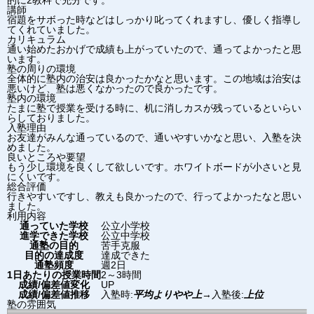
的に2教科で充分です。
講師
宿題をサボった時などはしっかり叱ってくれますし、優しく指導し
てくれていました。
カリキュラム
通い始めたおかげで成績も上がっていたので、通ってよかったと思
います。
塾の周りの環境
全体的に塾内の治安は良かったかなと思います。この地域は治安は
悪いけど、塾は悪くなかったので良かったです。
塾内の環境
たまに塾で授業を受ける時に、机に消しカスが残っているといらい
らしておりました。
入塾理由
お友達がみんな通っているので、通いやすいかなと思い、入塾を決
めました。
良いところや要望
もう少し環境を良くして欲しいです。ホワイトボードが小さいと見
にくいです。
総合評価
行きやすいですし、教えも良かったので、行ってよかったなと思い
ました。
利用内容
通っていた学校
公立小学校
進学できた学校
公立中学校
通塾の目的
苦手克服
目的の達成度
達成できた
通塾頻度
週2日
1日あたりの授業時間
2～3時間
成績/偏差値変化
UP
成績/偏差値推移
入塾時:
平均よりやや上
→
入塾後:
上位
塾の雰囲気