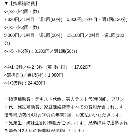
▼【指導補助費】
○小3･小4(国・数)
7,920円／1科目・週1回(60分) 9,900円／2科目・週1回(120分)
○小5･小6(国・数)
9,900円／1科目・週1回(90分) 15,180円／2科目・週1回(180
分)
○小5･小6(英)：3,300円／週1回(50分)
○中1･3科／中2･3科（英･数･国）：17,820円
○選択(理)／選択(社)：1,980円
○中3(5科)：24,420円
・指導補助費：テキスト代他、実力テスト代(年3回)、プリン
ト代、施設補助費、家庭連絡費等すべての費用が含まれます。
指導補助費は4月と10月の年間2回、お支払いいただきます。
・兄弟生・姉妹生割引制度がございます。兄弟姉妹で通塾され
る場合は2人目の授業料が半額になります。