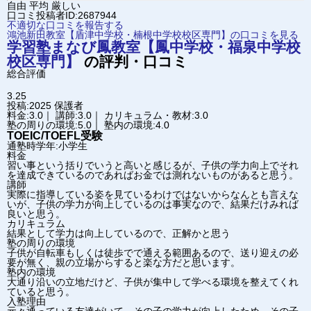
自由
平均
厳しい
口コミ投稿者ID:2687944
不適切な口コミを報告する
鴻池新田教室【盾津中学校・楠根中学校校区専門】の口コミを見る
学習塾まなび
鳳教室【鳳中学校・福泉中学校
校区専門】
の評判・口コミ
総合評価
3.25
投稿:2025
保護者
料金:3.0｜ 講師:3.0｜ カリキュラム・教材:3.0
塾の周りの環境:5.0｜ 塾内の環境:4.0
TOEIC/TOEFL受験
通塾時学年:小学生
料金
習い事という括りでいうと高いと感じるが、子供の学力向上でそれ
を達成できているのであればお金では測れないものがあると思う。
講師
実際に指導している姿を見ているわけではないからなんとも言えな
いが、子供の学力が向上しているのは事実なので、結果だけみれば
良いと思う。
カリキュラム
結果として学力は向上しているので、正解かと思う
塾の周りの環境
子供が自転車もしくは徒歩でで通える範囲あるので、送り迎えの必
要が無く、親の立場からすると楽な方だと思います。
塾内の環境
大通り沿いの立地だけど、子供が集中して学べる環境を整えてくれ
ていると思う。
入塾理由