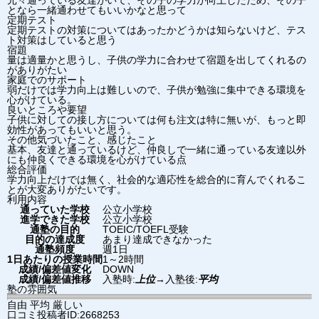
元々通っている友達がいて、その子の学力が向上したため、その子
となら一緒通わせてもいいかなと思って
定期テスト
定期テストの対策についてはあったかどうかは知らないけど、テス
ト対策はしていると思う
宿題
量は適量かと思うし、子供の学力に合わせて宿題を出してくれるの
がありがたい
家庭でのサポート
弱だけでは学力向上は難しいので、子供が勉強に集中できる環境を
心がけている。
良いところや要望
子供に対しての接し方については何も注文は特に無いが、もっと即
効性があってもいいと思う。
その他気づいたこと、感じたこと
基本、友達と通っているけど、仲良しで一緒に通っている友達以外
にも仲良くできる環境を心がけている点
総合評価
学力向上だけでは無く、社会的な適応性を総合的に育んでくれるこ
とが大変ありがたいです。
利用内容
通っていた学校
公立小学校
進学できた学校
公立小学校
通塾の目的
TOEIC/TOEFL受験
目的の達成度
あまり達成できなかった
通塾頻度
週1日
1日あたりの授業時間
1～2時間
成績/偏差値変化
DOWN
成績/偏差値推移
入塾時:
上位
→
入塾後:
平均
塾の雰囲気
自由
平均
厳しい
口コミ投稿者ID:2668253