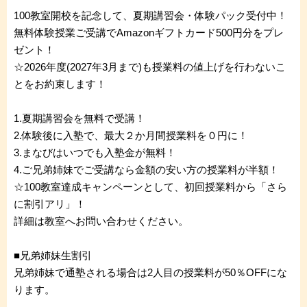
100教室開校を記念して、夏期講習会・体験パック受付中！
無料体験授業ご受講でAmazonギフトカード500円分をプレ
ゼント！
☆2026年度(2027年3月まで)も授業料の値上げを行わないこ
とをお約束します！
1.夏期講習会を無料で受講！
2.体験後に入塾で、最大２か月間授業料を０円に！
3.まなびはいつでも入塾金が無料！
4.ご兄弟姉妹でご受講なら金額の安い方の授業料が半額！
☆100教室達成キャンペーンとして、初回授業料から「さら
に割引アリ」！
詳細は教室へお問い合わせください。
■兄弟姉妹生割引
兄弟姉妹で通塾される場合は2人目の授業料が50％OFFにな
ります。