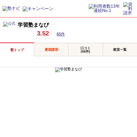
学習塾まなび
3.52
66件
口コミ
夏期講習
教室一覧
塾トップ
(66件)