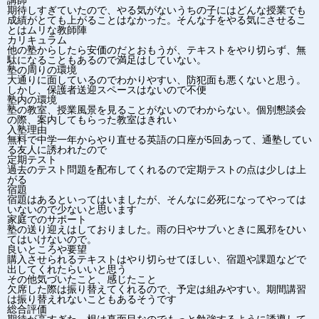
講師
期待しすぎていたので、やる気がないうちの子にはどんな授業でも
成績がとても上がることはなかった。そんな子をやる気にさせるこ
とはムリな教師陣
カリキュラム
他の塾からしたら安価のだとおもうが、テキストをやり切らず、無
駄になることもあるので満足はしていない。
塾の周りの環境
大通りに面しているのでわかりやすい、防犯面も悪くないと思う。
しかし、保護者送迎スペースはないので不便
塾内の環境
塾の教室、授業風景を見ることがないのでわからない。個別懇談会
の際、案内してもらった教室はきれい
入塾理由
無料で中学一年からやり直せる英語の口座が5回あって、通塾してい
る友人に誘われたので
定期テスト
過去のテスト問題を配布してくれるので定期テストの点は少しは上
がる
宿題
宿題はあるといってはいましたが、そんなに必死になってやっては
いないので少ないと思います
家庭でのサポート
塾の送り迎えはしておりました。雨の日やサブいときに風邪をひい
てはいけないので。
良いところや要望
購入させられるテキストはやり切らせてほしい、宿題や課題などで
出してくれたらいいと思う
その他気づいたこと、感じたこと
欠席した際は振り替えてくれるので、予定は組みやすい。期間講習
は振り替えれないこともあるそうです
総合評価