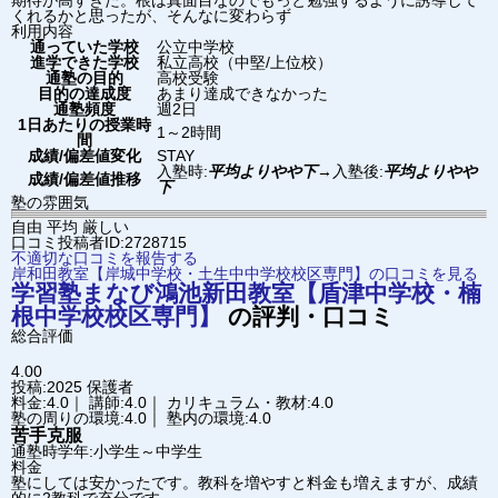
期待が高すぎた。根は真面目なのでもっと勉強するように誘導して
くれるかと思ったが、そんなに変わらず
利用内容
通っていた学校
公立中学校
進学できた学校
私立高校（中堅/上位校）
通塾の目的
高校受験
目的の達成度
あまり達成できなかった
通塾頻度
週2日
1日あたりの授業時
1～2時間
間
成績/偏差値変化
STAY
入塾時:
平均よりやや下
→
入塾後:
平均よりやや
成績/偏差値推移
下
塾の雰囲気
自由
平均
厳しい
口コミ投稿者ID:2728715
不適切な口コミを報告する
岸和田教室【岸城中学校・土生中中学校校区専門】の口コミを見る
学習塾まなび
鴻池新田教室【盾津中学校・楠
根中学校校区専門】
の評判・口コミ
総合評価
4.00
投稿:2025
保護者
料金:4.0｜ 講師:4.0｜ カリキュラム・教材:4.0
塾の周りの環境:4.0｜ 塾内の環境:4.0
苦手克服
通塾時学年:小学生～中学生
料金
塾にしては安かったです。教科を増やすと料金も増えますが、成績