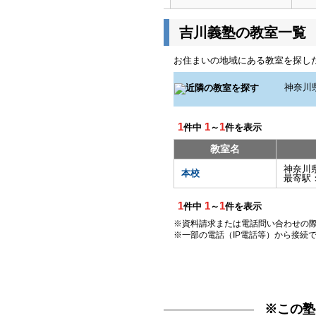
吉川義塾の教室一覧
お住まいの地域にある教室を探し
1
1
1
件中
～
件を表示
教室名
神奈川
本校
最寄駅
1
1
1
件中
～
件を表示
※資料請求または電話問い合わせの
※一部の電話（IP電話等）から接続
※この塾