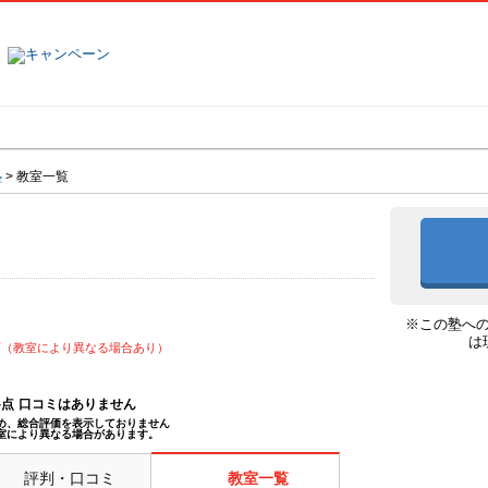
塾名で探す
ランキング
口コミ
塾
>
教室一覧
※この塾へ
は
可（教室により異なる場合あり）
--点
口コミはありません
め、総合評価を表示しておりません
室により異なる場合があります。
評判・口コミ
教室一覧