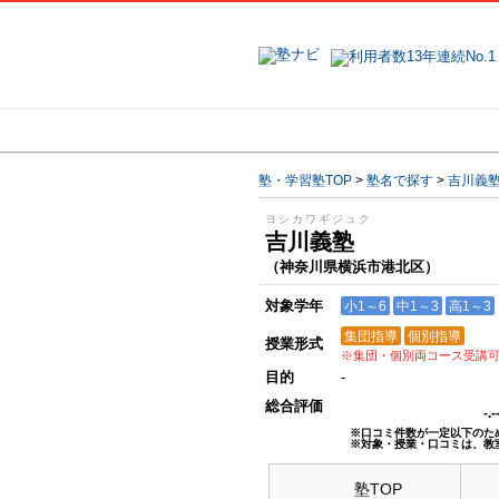
地域で探す
塾・学習塾TOP
>
塾名で探す
>
吉川義
ヨシカワギジュク
吉川義塾
（神奈川県横浜市港北区）
対象学年
小1～6
中1～3
高1～3
集団指導
個別指導
授業形式
※集団・個別両コース受講
目的
-
総合評価
-.
※口コミ件数が一定以下のた
※対象・授業・口コミは、教
塾TOP