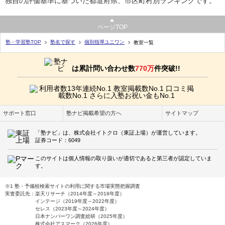
独自の評価基準に基づいた都道府県、市区町村別ランキングです。
ページTOP
塾・学習塾TOP
塾名で探す
個別指導ユニワン
教室一覧
は累計問い合わせ数
770万
件突破!!
サポート窓口
塾ナビ掲載希望の方へ
サイトマップ
「塾ナビ」は、株式会社イトクロ（東証上場）が運営しています。
証券コード：6049
このサイトは個人情報の取り扱いが適切であると第三者が認定していま
す。
※1 塾・予備校検索サイトの利用に関する市場実態把握調査
実査委託先：楽天リサーチ（2014年度～2018年度）
インテージ（2019年度～2022年度）
セレス（2023年度～2024年度）
日本ナンバーワン調査総研（2025年度）
株式会社アスマーク（2026年度）