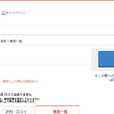
塾名で探す
ランキング
口コミ
合義塾
>
教室一覧
※この塾へ
は
可（教室により異なる場合あり）
--点
口コミはありません
め、総合評価を表示しておりません
室により異なる場合があります。
評判・口コミ
教室一覧