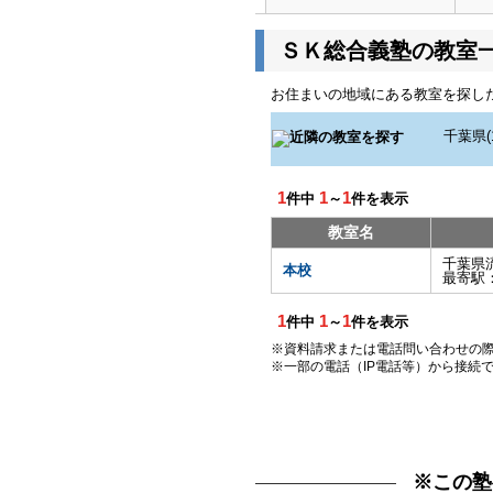
ＳＫ総合義塾の教室
お住まいの地域にある教室を探し
1
1
1
件中
～
件を表示
教室名
千葉県
本校
最寄駅
1
1
1
件中
～
件を表示
※資料請求または電話問い合わせの
※一部の電話（IP電話等）から接続
※この塾