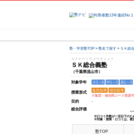
地域で探す
塾・学習塾TOP
>
塾名で探す
>
ＳＫ総
エスケーソウゴウギジュク
ＳＫ総合義塾
（千葉県流山市）
対象学年
小1～6
中1～3
高1～3
集団指導
個別指導
授業形式
※集団・個別両コース受講
目的
-
総合評価
-.
※口コミ件数が一定以下のた
※対象・授業・口コミは、教
塾TOP