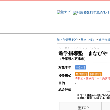
地域で探す
塾・学習塾TOP
>
塾名で探す
>
進学指
シンガクシドウジュクガクシャ
進学指導塾 まなび
（千葉県木更津市）
対象学年
中1～3
集団指導
個別指導
授業形式
※集団・個別両コース受講
目的
-
総合評価
-.
※口コミ件数が一定以下のた
※対象・授業・口コミは、教
塾TOP