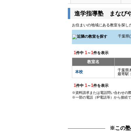
進学指導塾 まなび
お住まいの地域にある教室を探し
1
1
1
件中
～
件を表示
教室名
千葉県
本校
最寄駅
1
1
1
件中
～
件を表示
※資料請求または電話問い合わせの
※一部の電話（IP電話等）から接続
※この塾