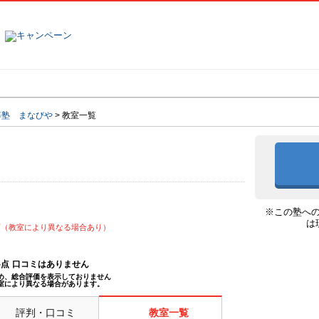
塾名で探す
ランキング
口コミ
導塾 まなびや
>
教室一覧
や
※この塾へ
は
可（教室により異なる場合あり）
--点
口コミはありません
め、総合評価を表示しておりません
室により異なる場合があります。
評判・口コミ
教室一覧