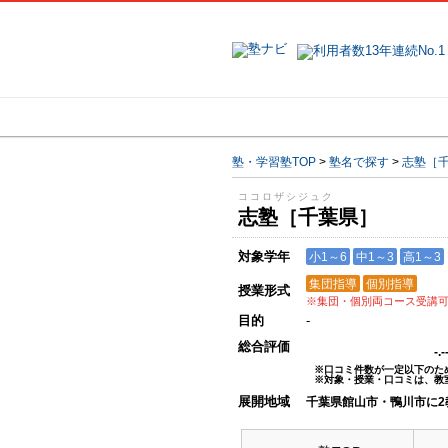
地域で探す
塾・学習塾TOP
>
塾名で探す
>
志塾［
ココロザシジュク
志塾［千葉県］
対象学年
小1～6
中1～3
高1～3
集団指導
個別指導
授業形式
※集団・個別両コース受講
目的
-
総合評価
-.
※口コミ件数が一定以下のた
※対象・授業・口コミは、教
展開地域
千葉県館山市・鴨川市に2