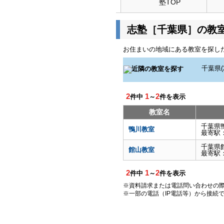
塾TOP
志塾［千葉県］の教
お住まいの地域にある教室を探し
2
1
2
件中
～
件を表示
教室名
千葉県
鴨川教室
最寄駅
千葉県
館山教室
最寄駅
2
1
2
件中
～
件を表示
※資料請求または電話問い合わせの
※一部の電話（IP電話等）から接続