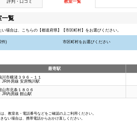
評判・口コミ
教室一覧
室一覧
たい場合は、こちらの【都道府県】【市区町村】をお選びください。
最寄駅
鴨川市横渚３９６－１１
：
JR外房線 安房鴨川駅
館山市北条１８０６
：
JR内房線 館山駅
際は、教室名・電話番号などをご確認の上ご利用ください。
できない場合は、携帯電話からおかけ直しください。