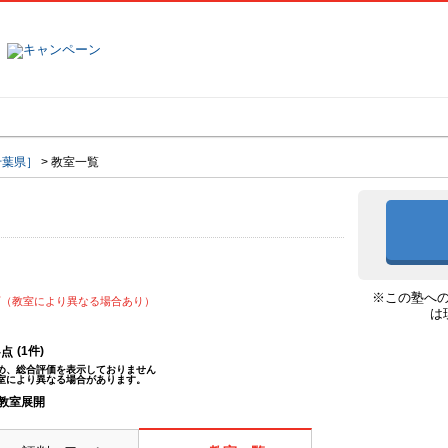
塾名で探す
ランキング
口コミ
千葉県］
>
教室一覧
※この塾へ
可（教室により異なる場合あり）
は
(
1
件)
--点
め、総合評価を表示しておりません
室により異なる場合があります。
教室展開