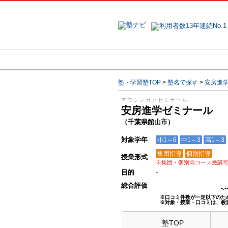
地域で探す
塾・学習塾TOP
>
塾名で探す
>
安房進
アワシンガクゼミナール
安房進学ゼミナール
（千葉県館山市）
対象学年
小1～6
中1～3
高1～3
集団指導
個別指導
授業形式
※集団・個別両コース受講
目的
-
総合評価
-.
※口コミ件数が一定以下のた
※対象・授業・口コミは、教
塾TOP