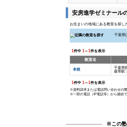
安房進学ゼミナール
お住まいの地域にある教室を探し
1
1
1
件中
～
件を表示
教室名
千葉県
本校
最寄駅
1
1
1
件中
～
件を表示
※資料請求または電話問い合わせの
※一部の電話（IP電話等）から接続
※この塾