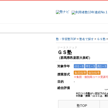
地域で探す
塾・学習塾TOP
>
塾名で探す
>
ＧＳ塾
ジーエスジュク
ＧＳ塾
（群馬県邑楽郡大泉町）
対象学年
小1～6
中1～3
高1～3
集団指導
個別指導
授業形式
※集団・個別両コース受講
目的
-
総合評価
-.
※口コミ件数が一定以下のた
※対象・授業・口コミは、教
塾TOP