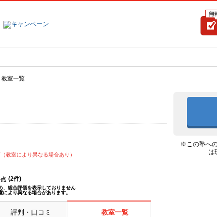
塾名で探す
ランキング
口コミ
>
教室一覧
※この塾へ
は
可（教室により異なる場合あり）
(
2
件)
--点
め、総合評価を表示しておりません
室により異なる場合があります。
評判・口コミ
教室一覧