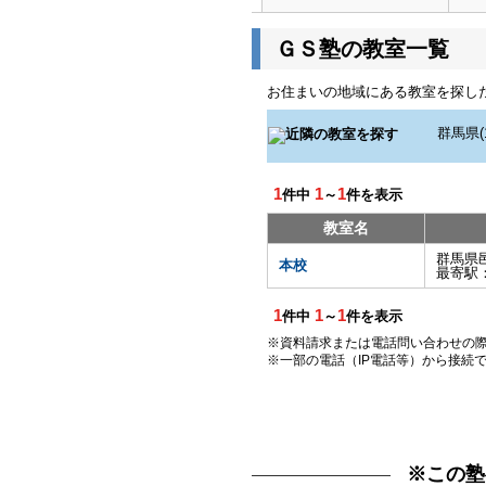
ＧＳ塾の教室一覧
お住まいの地域にある教室を探し
1
1
1
件中
～
件を表示
教室名
群馬県
本校
最寄駅
1
1
1
件中
～
件を表示
※資料請求または電話問い合わせの
※一部の電話（IP電話等）から接続
※この塾