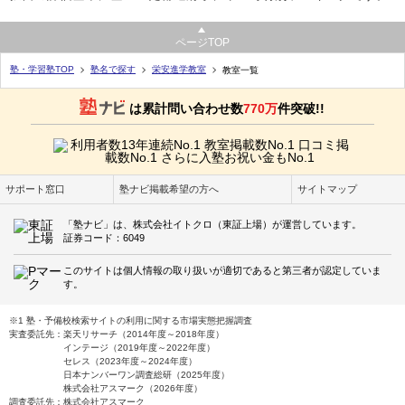
ページTOP
塾・学習塾TOP
塾名で探す
栄安進学教室
教室一覧
は累計問い合わせ数
770万
件突破!!
サポート窓口
塾ナビ掲載希望の方へ
サイトマップ
「塾ナビ」は、株式会社イトクロ（東証上場）が運営しています。
証券コード：6049
このサイトは個人情報の取り扱いが適切であると第三者が認定していま
す。
※1 塾・予備校検索サイトの利用に関する市場実態把握調査
実査委託先：楽天リサーチ（2014年度～2018年度）
インテージ（2019年度～2022年度）
セレス（2023年度～2024年度）
日本ナンバーワン調査総研（2025年度）
株式会社アスマーク（2026年度）
調査委託先：株式会社アスマーク