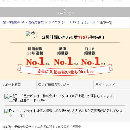
ページTOP
塾・学習塾TOP
塾名で探す
ケイコウ（ＫＥＩＫＯ）ゼミナール
教室一覧
は累計問い合わせ数
770万
件突破!!
サポート窓口
塾ナビ掲載希望の方へ
サイトマップ
「塾ナビ」は、株式会社イトクロ（東証上場）が運営しています。
証券コード：6049
このサイトは個人情報の取り扱いが適切であると第三者が認定していま
す。
※1 塾・予備校検索サイトの利用に関する市場実態把握調査