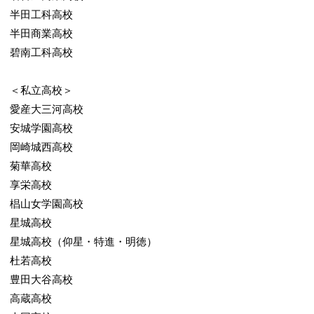
半田工科高校
半田商業高校
碧南工科高校
＜私立高校＞
愛産大三河高校
安城学園高校
岡崎城西高校
菊華高校
享栄高校
椙山女学園高校
星城高校
星城高校（仰星・特進・明徳）
杜若高校
豊田大谷高校
高蔵高校