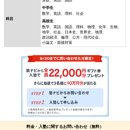
算数
英語
国語
中学生
数学
英語
理科
社会
科目
高校生
数学
英語
国語
理科
物理
化学
生物
地学
社会
日本史
世界史
地理
政治経済
倫理
公共・現代社会
小論文・面接対策
料金・入塾に関するお問い合わせ（無料）