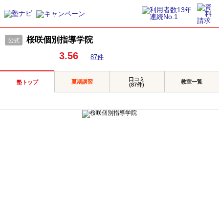
桜咲個別指導学院
3.56
87件
口コミ
夏期講習
教室一覧
塾トップ
(87件)