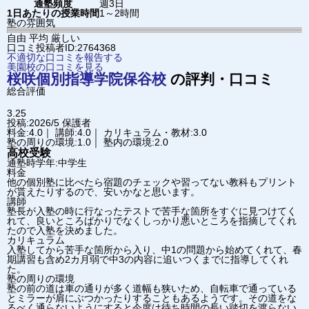
通塾頻度
週3日
1日あたりの授業時間
1～2時間
塾の雰囲気
自由
平均
厳しい
口コミ投稿者ID:2764368
不適切な口コミを報告する
美園校の口コミを見る
桜咲個別指導学院
保谷校
の評判・口コミ
総合評価
3.25
投稿:2026/5
保護者
料金:4.0｜ 講師:4.0｜ カリキュラム・教材:3.0
塾の周りの環境:1.0｜ 塾内の環境:2.0
高校受験
通塾時学年:中学生
料金
他の個別塾に比べたら宿題のチェックや習ってない教科もプリント
が貰えたりするので、安いかなと思います。
講師
塾長が入塾の時に行なったテストで苦手な箇所をすぐに見つけてく
れて、良いところばかりでなくしっかり悪いところを指摘してくれ
たので入塾を決めました。
カリキュラム
入塾してから苦手な箇所から入り、中1の問題から始めてくれて、春
期講習も含め2カ月弱で中3の内容に追いつくまでに指導してくれ
た。
塾の周りの環境
塾の前の道は車の通りが多く道幅も狭いため、自転車で通っている
とミラーが肩にぶつかったりすることもあるようです。その道をな
るべく通らないようにすると今度は待ち時間の長い踏切を渡らない