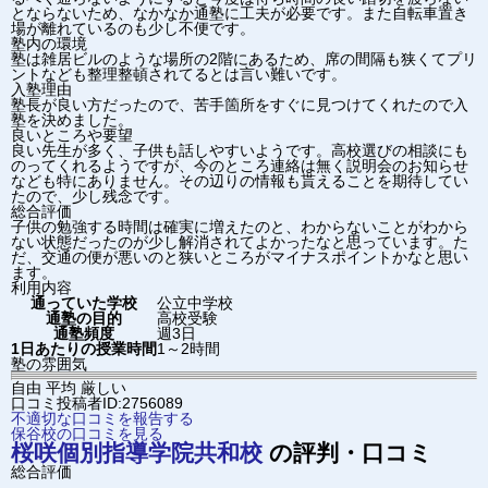
とならないため、なかなか通塾に工夫が必要です。また自転車置き
場が離れているのも少し不便です。
塾内の環境
塾は雑居ビルのような場所の2階にあるため、席の間隔も狭くてプリ
ントなども整理整頓されてるとは言い難いです。
入塾理由
塾長が良い方だったので、苦手箇所をすぐに見つけてくれたので入
塾を決めました。
良いところや要望
良い先生が多く、子供も話しやすいようです。高校選びの相談にも
のってくれるようですが、今のところ連絡は無く説明会のお知らせ
なども特にありません。その辺りの情報も貰えることを期待してい
たので、少し残念です。
総合評価
子供の勉強する時間は確実に増えたのと、わからないことがわから
ない状態だったのが少し解消されてよかったなと思っています。た
だ、交通の便が悪いのと狭いところがマイナスポイントかなと思い
ます。
利用内容
通っていた学校
公立中学校
通塾の目的
高校受験
通塾頻度
週3日
1日あたりの授業時間
1～2時間
塾の雰囲気
自由
平均
厳しい
口コミ投稿者ID:2756089
不適切な口コミを報告する
保谷校の口コミを見る
桜咲個別指導学院
共和校
の評判・口コミ
総合評価