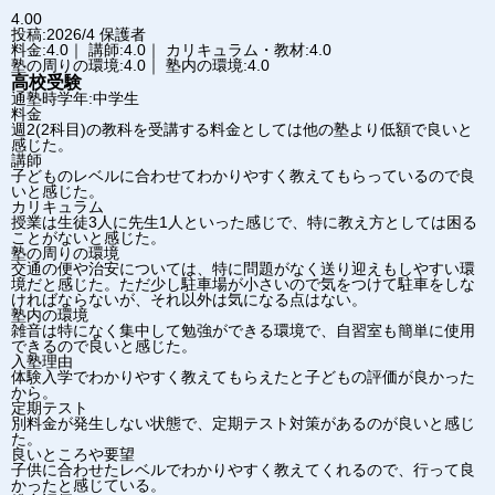
4.00
投稿:2026/4
保護者
料金:4.0｜ 講師:4.0｜ カリキュラム・教材:4.0
塾の周りの環境:4.0｜ 塾内の環境:4.0
高校受験
通塾時学年:中学生
料金
週2(2科目)の教科を受講する料金としては他の塾より低額で良いと
感じた。
講師
子どものレベルに合わせてわかりやすく教えてもらっているので良
いと感じた。
カリキュラム
授業は生徒3人に先生1人といった感じで、特に教え方としては困る
ことがないと感じた。
塾の周りの環境
交通の便や治安については、特に問題がなく送り迎えもしやすい環
境だと感じた。ただ少し駐車場が小さいので気をつけて駐車をしな
ければならないが、それ以外は気になる点はない。
塾内の環境
雑音は特になく集中して勉強ができる環境で、自習室も簡単に使用
できるので良いと感じた。
入塾理由
体験入学でわかりやすく教えてもらえたと子どもの評価が良かった
から。
定期テスト
別料金が発生しない状態で、定期テスト対策があるのが良いと感じ
た。
良いところや要望
子供に合わせたレベルでわかりやすく教えてくれるので、行って良
かったと感じている。