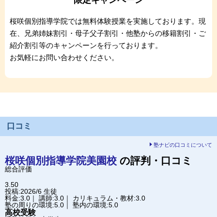
限定キャンペーン
桜咲個別指導学院では無料体験授業を実施しております。現
在、兄弟姉妹割引・母子父子割引・他塾からの移籍割引・ご
紹介割引等のキャンペーンを行っております。
お気軽にお問い合わせください。
口コミ
塾ナビの口コミについて
桜咲個別指導学院
美園校
の評判・口コミ
総合評価
3.50
投稿:2026/6
生徒
料金:3.0｜ 講師:3.0｜ カリキュラム・教材:3.0
塾の周りの環境:5.0｜ 塾内の環境:5.0
高校受験