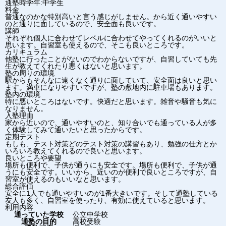
通塾時学年:中学生
料金
普通なのかな特別高いと言う感じがしません。から近く通いやすい
のと通りに面しているので、安全面も良いです。
講師
それぞれ個人に合わせてレベルに合わせてやってくれるのがいいと
思います。自習室も使えるので、そこも良いところです。
カリキュラム
他塾に行ったことがないのでわからないですが、自習していても先
生が教えてくれたり悪くはないと思います。
塾の周りの環境
駅からもそんなに遠くなく通りに面していて、安全面は良いと思い
ます。満車になりやすいですが、塾の敷地内に駐車場もあります。
塾内の環境
特に悪いところはないです。快適だと思います。雑音や騒音も気に
なりません。
入塾理由
家から近いので、通いやすいのと、知り合いでも通っている人が多
く体験してみて通いたいと思ったからです。
定期テスト
もしも、テスト対策どのテスト対策の講習もあり、勉強の仕方とか
いろいろ教えてくれるので良いと思います。
良いところや要望
場所も便利で、子供が通うにも安全です。場所も便利で、子供が通
うにも安全です。いいから、近いのが便利で良いところですが、自
習室が使えるのもいいなと思います。
総合評価
安全に1人でも通いやすいのが1番大きいです。そして通塾している
友人も多く、自習室を使ったり、有効に使えていると思います。
利用内容
通っていた学校
公立中学校
通塾の目的
高校受験