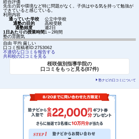
総合評価
先生の質や環境など特に問題がなく。子供はやる気を持って勉強が
できていると感じている。
利用内容
通っていた学校
公立中学校
通塾の目的
高校受験
通塾頻度
週2日
1日あたりの授業時間
1～2時間
塾の雰囲気
自由
平均
厳しい
口コミ投稿者ID:2753062
不適切な口コミを報告する
共和校の口コミを見る
桜咲個別指導学院の
口コミをもっと見る(87件)
塾ナビの口コミについて