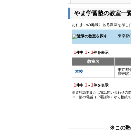
やま学習塾の教室一
お住まいの地域にある教室を探し
1
1
1
件中
～
件を表示
教室名
東京都
本校
最寄駅
1
1
1
件中
～
件を表示
※資料請求または電話問い合わせの
※一部の電話（IP電話等）から接続
※この塾