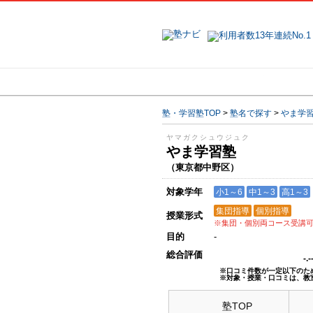
地域で探す
塾・学習塾TOP
>
塾名で探す
>
やま学
ヤマガクシュウジュク
やま学習塾
（東京都中野区）
対象学年
小1～6
中1～3
高1～3
集団指導
個別指導
授業形式
※集団・個別両コース受講
目的
-
総合評価
-.
※口コミ件数が一定以下のた
※対象・授業・口コミは、教
塾TOP