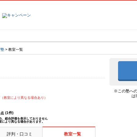
塾名で探す
ランキング
口コミ
習塾
>
教室一覧
※この塾へ
は
可（教室により異なる場合あり）
(
1
件)
--点
め、総合評価を表示しておりません
室により異なる場合があります。
評判・口コミ
教室一覧