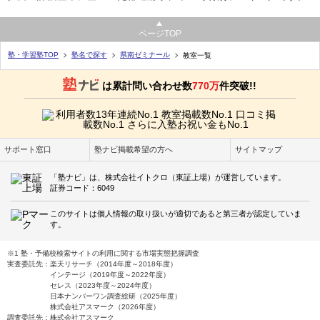
ページTOP
塾・学習塾TOP
塾名で探す
県南ゼミナール
教室一覧
は累計問い合わせ数
770万
件突破!!
サポート窓口
塾ナビ掲載希望の方へ
サイトマップ
「塾ナビ」は、株式会社イトクロ（東証上場）が運営しています。
証券コード：6049
このサイトは個人情報の取り扱いが適切であると第三者が認定していま
す。
※1 塾・予備校検索サイトの利用に関する市場実態把握調査
実査委託先：楽天リサーチ（2014年度～2018年度）
インテージ（2019年度～2022年度）
セレス（2023年度～2024年度）
日本ナンバーワン調査総研（2025年度）
株式会社アスマーク（2026年度）
調査委託先：株式会社アスマーク