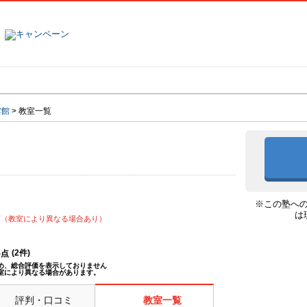
塾名で探す
ランキング
口コミ
雲館
>
教室一覧
※この塾へ
は
可（教室により異なる場合あり）
(
2
件)
--点
め、総合評価を表示しておりません
室により異なる場合があります。
評判・口コミ
教室一覧