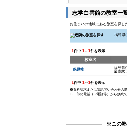
志学白雲館の教室一
お住まいの地域にある教室を探し
1
1
1
件中
～
件を表示
教室名
福島県
保原校
最寄駅
1
1
1
件中
～
件を表示
※資料請求または電話問い合わせの
※一部の電話（IP電話等）から接続
※この塾