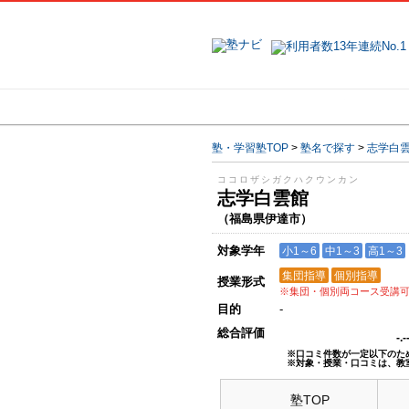
地域で探す
塾・学習塾TOP
>
塾名で探す
>
志学白
ココロザシガクハクウンカン
志学白雲館
（福島県伊達市）
対象学年
小1～6
中1～3
高1～3
集団指導
個別指導
授業形式
※集団・個別両コース受講
目的
-
総合評価
-.
※口コミ件数が一定以下のた
※対象・授業・口コミは、教
塾TOP