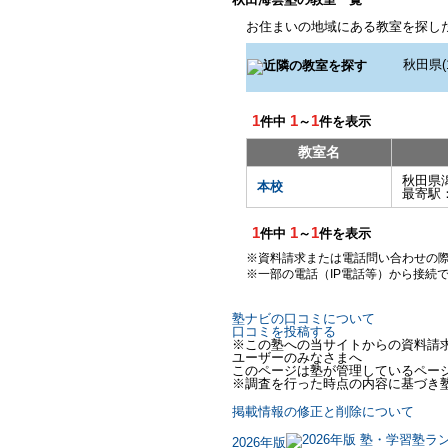
お住まいの地域にある教室を探し
1
1
1
件中
～
件を表示
教室名
秋田県
本校
最寄駅
1
1
1
件中
～
件を表示
※資料請求または電話問い合わせの
※一部の電話（IP電話等）から接続
塾ナビの口コミについて
口コミを投稿する
※この塾への当サイトからの資料請
ユーザーのみなさまへ
このページは塾が管理しているペー
※調査を行った時点の内容に基づき
掲載情報の修正と削除について
2026年版