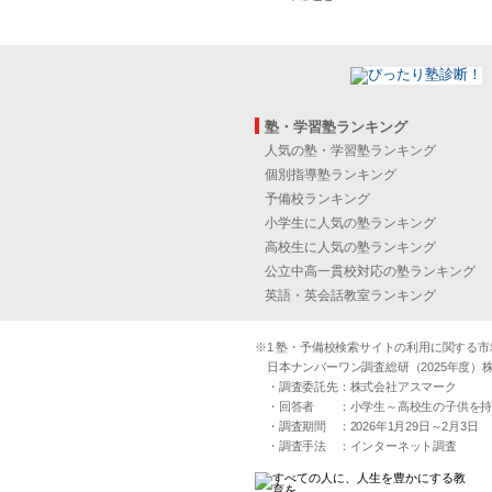
塾・学習塾ランキング
人気の塾・学習塾ランキング
個別指導塾ランキング
予備校ランキング
小学生に人気の塾ランキング
高校生に人気の塾ランキング
公立中高一貫校対応の塾ランキング
英語・英会話教室ランキング
※1 塾・予備校検索サイトの利用に関する市場実
日本ナンバーワン調査総研（2025年度）株
・調査委託先：株式会社アスマーク
・回答者 ：小学生～高校生の子供を持つ30
・調査期間 ：2026年1月29日～2月3日
・調査手法 ：インターネット調査