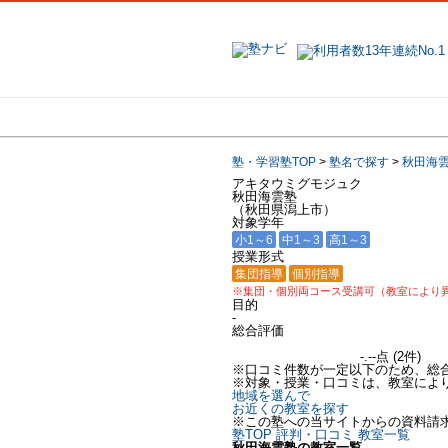
地域で探す
塾・学習塾TOP
>
塾名で探す
>
秋田海
アキタウミグモジュク
秋田海雲塾
（秋田県潟上市）
対象学年
小1～6
中1～3
高1～3
授業形式
集団指導
個別指導
※集団・個別両コース受講可（教室により
目的
-
総合評価
-.--点
(
2
件)
※口コミ件数が一定以下のため、総
※対象・授業・口コミは、教室によ
地域を選んで
お近くの教室を探す
※この塾への当サイトからの資料請
塾TOP
評判・口コミ
教室一覧
秋田海雲塾の教室一覧