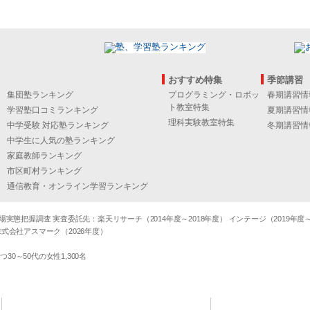
おすすめ特集
季節講習
集団塾ランキング
プログラミング・ロボッ
春期講習情
ト教室特集
学習塾口コミランキング
夏期講習情
理科実験教室特集
中学受験 対応塾ランキング
冬期講習情
中学生に人気の塾ランキング
家庭教師ランキング
市区町村ランキング
通信教育・オンライン学習ランキング
態把握調査 実査委託先：楽天リサーチ（2014年度～2018年度） インテージ（2019年度～20
式会社アスマーク（2026年度）
～50代の女性1,300名