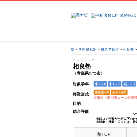
地域で探す
塾・学習塾TOP
>
塾名で探す
>
相良塾
サガラジュク
相良塾
（青森県むつ市）
対象学年
小1～6
中1～3
高1～3
集団指導
個別指導
授業形式
※集団・個別両コース受講
目的
-
総合評価
-.
※口コミ件数が一定以下のた
※対象・授業・口コミは、教
塾TOP