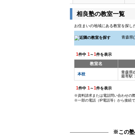
相良塾の教室一覧
お住まいの地域にある教室を探し
1
1
1
件中
～
件を表示
教室名
青森県
本校
最寄駅
1
1
1
件中
～
件を表示
※資料請求または電話問い合わせの
※一部の電話（IP電話等）から接続
※この塾