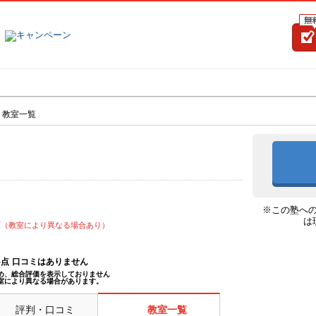
塾名で探す
ランキング
口コミ
>
教室一覧
※この塾へ
は
可（教室により異なる場合あり）
--点
口コミはありません
め、総合評価を表示しておりません
室により異なる場合があります。
評判・口コミ
教室一覧