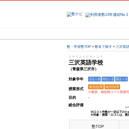
地域で探す
塾・学習塾TOP
>
塾名で探す
>
三沢英
ミサワエイゴガッコウ
三沢英語学校
（青森県三沢市）
対象学年
小1～6
中1～3
高1～3
集団指導
個別指導
授業形式
※集団・個別両コース受講
目的
-
総合評価
-.
※口コミ件数が一定以下のた
※対象・授業・口コミは、教
塾TOP