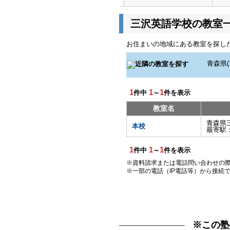
三沢英語学校の教室
お住まいの地域にある教室を探し
1
1
1
件中
～
件を表示
教室名
青森県
本校
最寄駅
1
1
1
件中
～
件を表示
※資料請求または電話問い合わせの
※一部の電話（IP電話等）から接続
※この塾