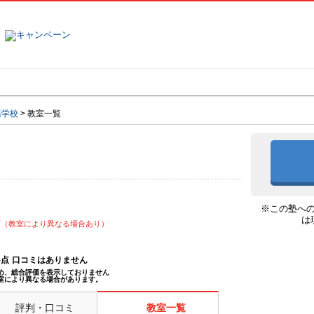
塾名で探す
ランキング
口コミ
語学校
>
教室一覧
※この塾へ
は
可（教室により異なる場合あり）
--点
口コミはありません
め、総合評価を表示しておりません
室により異なる場合があります。
評判・口コミ
教室一覧