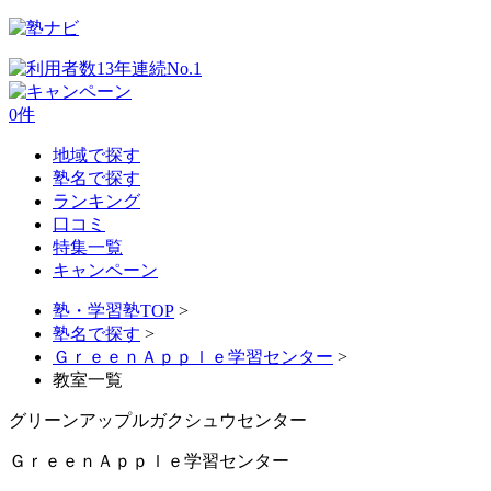
0
件
地域で探す
塾名で探す
ランキング
口コミ
特集一覧
キャンペーン
塾・学習塾TOP
>
塾名で探す
>
ＧｒｅｅｎＡｐｐｌｅ学習センター
>
教室一覧
グリーンアップルガクシュウセンター
ＧｒｅｅｎＡｐｐｌｅ学習センター