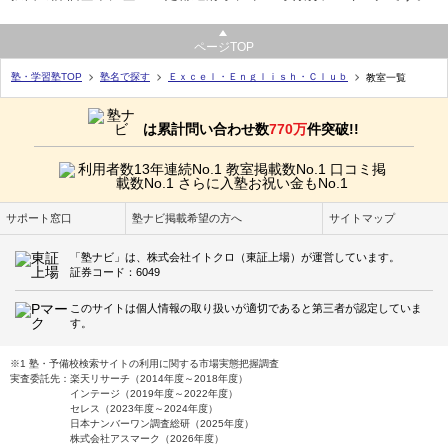
ページTOP
塾・学習塾TOP
塾名で探す
Ｅｘｃｅｌ・Ｅｎｇｌｉｓｈ・Ｃｌｕｂ
教室一覧
は累計問い合わせ数
770万
件突破!!
サポート窓口
塾ナビ掲載希望の方へ
サイトマップ
「塾ナビ」は、株式会社イトクロ（東証上場）が運営しています。
証券コード：6049
このサイトは個人情報の取り扱いが適切であると第三者が認定していま
す。
※1 塾・予備校検索サイトの利用に関する市場実態把握調査
実査委託先：楽天リサーチ（2014年度～2018年度）
インテージ（2019年度～2022年度）
セレス（2023年度～2024年度）
日本ナンバーワン調査総研（2025年度）
株式会社アスマーク（2026年度）