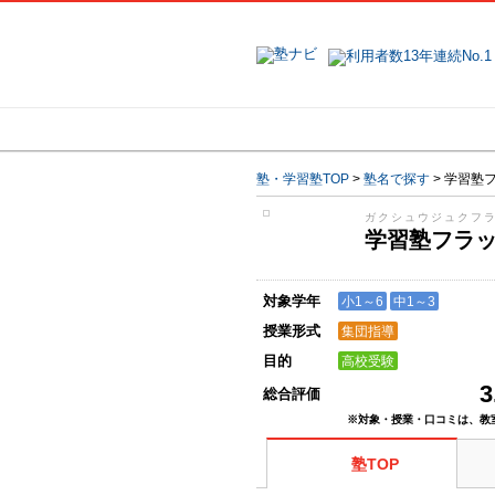
地域で探す
塾・学習塾TOP
>
塾名で探す
>
学習塾
ガクシュウジュクフ
学習塾フラ
対象学年
小1～6
中1～3
授業形式
集団指導
目的
高校受験
3
総合評価
※対象・授業・口コミは、教
塾TOP