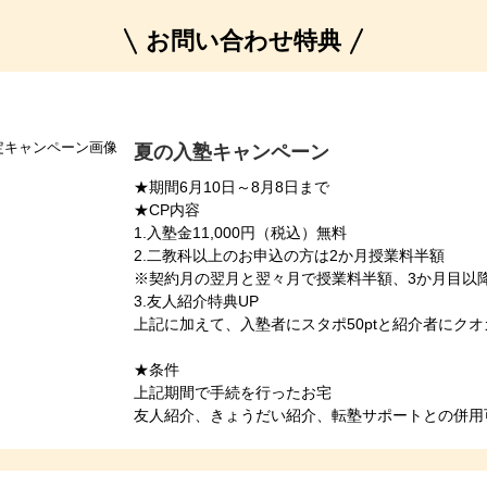
お問い合わせ特典
夏の入塾キャンペーン
★期間6月10日～8月8日まで
★CP内容
1.入塾金11,000円（税込）無料
2.二教科以上のお申込の方は2か月授業料半額
※契約月の翌月と翌々月で授業料半額、3か月目以
3.友人紹介特典UP
上記に加えて、入塾者にスタポ50ptと紹介者にクオカ
★条件
上記期間で手続を行ったお宅
友人紹介、きょうだい紹介、転塾サポートとの併用