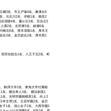
立橘3名、市立戸塚4名、麻溝台6
名、元石川2名、岸根1名、鶴見2
横浜清陵4名、霧が丘5名、百合丘5
、上溝2名、生田東5名、綾瀬6名、
、川崎北6名、厚木清南1名、厚木王
総合3名、金沢総合2名、厚木西1
、世田谷総合1名、八王子北2名、町
名、駒澤大学2名、東海大学付属相
1名、横浜隼人3名、 横浜創英1
1名、光明学園相模原1名、向上3
日本文理1名、立花学園2名、金沢
女子1名、清心女子2名、大西学園1
クラーク記念国際5名、N高2名、星