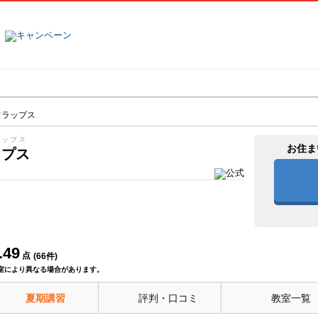
塾名で探す
ランキング
口コミ
フラップス
ラップス
お住ま
ップス
.49
点
(
66
件)
室により異なる場合があります。
夏期講習
評判・口コミ
教室一覧