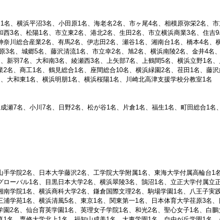
和1名、横浜平沼3名、小田原1名、海老名2名、市ヶ尾4名、相模原弥栄2名、市
和西3名、松陽1名、市立東2名、港北2名、生田2名、市立横浜商業3名、住吉9
神奈川総合産業2名、有馬2名、伊志田2名、瀬谷1名、湘南台1名、橋本4名、
原3名、城郷5名、藤沢清流1名、市立幸2名、旭2名、横浜南陵2名、金井4名
名、新羽7名、大和南3名、綾瀬西3名、上矢部7名、上鶴間5名、横浜立野1名
業2名、商工1名、鶴見総合1名、座間総合10名、横浜緑園2名、荏田1名、藤沢
名、大和東1名、横浜明朋1名、横浜桜陽1名、川崎北高津支援学校分教室1名
、成瀬7名、小川7名、日野2名、松が谷1名、片倉1名、福生1名、町田総合1名
山手学院2名、日本大学藤沢2名、工学院大学附属1名、東海大学付属高輪台1
グローバル1名、目黒日本大学2名、横浜翠陵3名、鵠沼1名、立正大学付属立正
湘南学院1名、横浜商科大学2名、鎌倉国際文理2名、駒場学園1名、八王子実践
三浦学苑1名、横浜清風5名、東京1名、関東第一1名、日本体育大学荏原3名、
学園2名、仙台育英学園1名、英理女子学院1名、和光2名、聖心女子1名、白鵬
真1名、専修大学北上1名、福知山成美1名、大東学園1名、自由が丘学園1名、