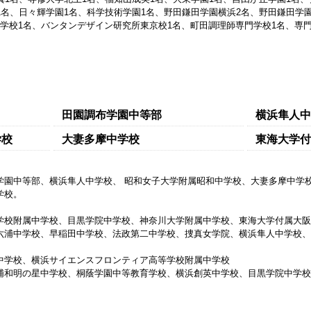
1名、日々輝学園1名、科学技術学園1名、野田鎌田学園横浜2名、野田鎌田学
学校1名、バンタンデザイン研究所東京校1名、町田調理師専門学校1名、専
田園調布学園中等部
横浜隼人中
学校
大妻多摩中学校
東海大学付
学園中等部、横浜隼人中学校、 昭和女子大学附属昭和中学校、大妻多摩中学
学校。
学校附属中学校、目黒学院中学校、神奈川大学附属中学校、東海大学付属大阪
六浦中学校、早稲田中学校、法政第二中学校、捜真女学院、横浜隼人中学校、
中学校、横浜サイエンスフロンティア高等学校附属中学校
浦和明の星中学校、桐蔭学園中等教育学校、横浜創英中学校、目黒学院中学校