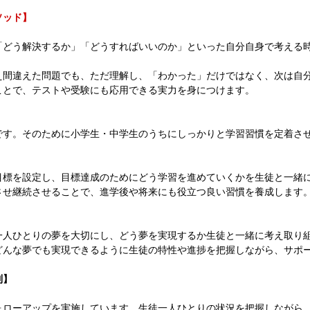
ソッド】
「どう解決するか」「どうすればいいのか」といった自分自身で考える
え間違えた問題でも、ただ理解し、「わかった」だけではなく、次は自
ことで、テストや受験にも応用できる実力を身につけます。
です。そのために小学生・中学生のうちにしっかりと学習習慣を定着さ
目標を設定し、目標達成のためにどう学習を進めていくかを生徒と一緒
させ継続させることで、進学後や将来にも役立つ良い習慣を養成します
一人ひとりの夢を大切にし、どう夢を実現するか生徒と一緒に考え取り
どんな夢でも実現できるように生徒の特性や進捗を把握しながら、サポ
制】
ォローアップを実施しています。生徒一人ひとりの状況を把握しながら