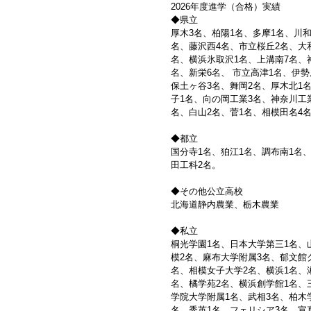
2026年度進学（合格）実績
◆県立
厚木3名、柏陽1名、多摩1名、川
名、藤沢西4名、市立桜丘2名、大
名、横浜氷取沢1名、上溝南7名、
名、新栄6名、 市立高津1名、伊勢
保土ヶ谷3名、舞岡2名、厚木北1
子1名、向の岡工業3名、神奈川工
名、白山2名、菅1名、相模田名4
◆都立
国分寺1名、狛江1名、調布南1名
田工科2名。
◆その他公立高校
北海道静内農業、栃木農業
◆私立
桐光学園1名、日本大学第三1名、
模2名、麻布大学附属3名、郁文館
名、相模女子大学2名、横浜1名、
名、橘学苑2名、横浜創学館1名、
学院大学附属1名、武相3名、柏木
名、秀英1名、フェリシア3名、宣