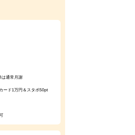
降は通常月謝
ード1万円＆スタポ50pt
可