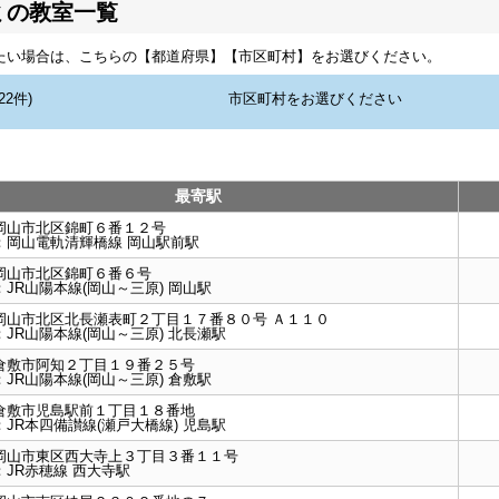
ミの教室一覧
たい場合は、こちらの【都道府県】【市区町村】をお選びください。
最寄駅
岡山市北区錦町６番１２号
：
岡山電軌清輝橋線 岡山駅前駅
岡山市北区錦町６番６号
：
JR山陽本線(岡山～三原) 岡山駅
岡山市北区北長瀬表町２丁目１７番８０号 Ａ１１０
：
JR山陽本線(岡山～三原) 北長瀬駅
倉敷市阿知２丁目１９番２５号
：
JR山陽本線(岡山～三原) 倉敷駅
倉敷市児島駅前１丁目１８番地
：
JR本四備讃線(瀬戸大橋線) 児島駅
岡山市東区西大寺上３丁目３番１１号
：
JR赤穂線 西大寺駅