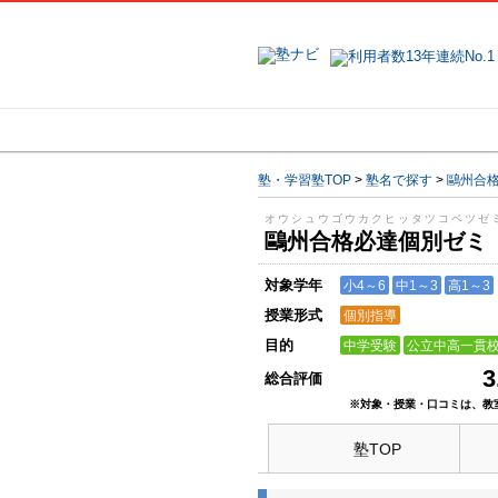
地域で探す
塾・学習塾TOP
>
塾名で探す
>
鷗州合
オウシュウゴウカクヒッタツコベツ
鷗州合格必達個別ゼ
対象学年
小4～6
中1～3
高1～3
授業形式
個別指導
目的
中学受験
公立中高一貫
3
総合評価
※対象・授業・口コミは、教
塾TOP