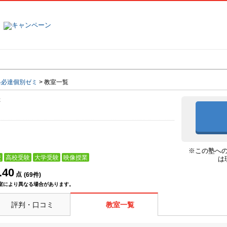
塾名で探す
ランキング
口コミ
格必達個別ゼミ
>
教室一覧
ゼミ
ミ
※この塾へ
校
高校受験
大学受験
映像授業
は
.40
点
(
69
件)
室により異なる場合があります。
評判・口コミ
教室一覧