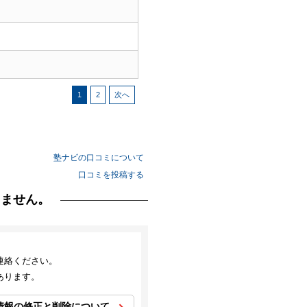
1
2
次へ
塾ナビの口コミについて
口コミを投稿する
りません。
連絡ください。
あります。
情報の修正と削除について