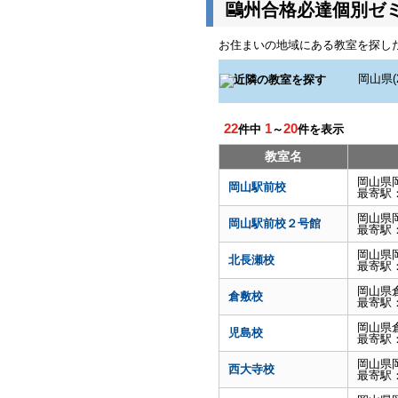
鷗州合格必達個別ゼ
お住まいの地域にある教室を探し
22
1
20
件中
～
件を表示
教室名
岡山県
岡山駅前校
最寄駅
岡山県
岡山駅前校２号館
最寄駅
岡山県
北長瀬校
最寄駅
岡山県
倉敷校
最寄駅
岡山県
児島校
最寄駅
岡山県
西大寺校
最寄駅