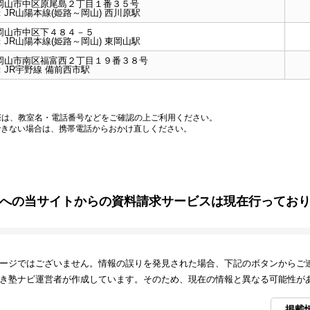
岡山市中区原尾島２丁目１番３５号
：
JR山陽本線(姫路～岡山) 西川原駅
岡山市中区下４８４－５
：
JR山陽本線(姫路～岡山) 東岡山駅
岡山市南区福富西２丁目１９番３８号
：
JR宇野線 備前西市駅
際は、教室名・電話番号などをご確認の上ご利用ください。
できない場合は、携帯電話からおかけ直しください。
への当サイトからの資料請求サービスは現在行ってお
ージではございません。情報の誤りを発見された場合、下記のボタンからご
き塾ナビ運営者が作成しています。そのため、現在の情報と異なる可能性が
掲載