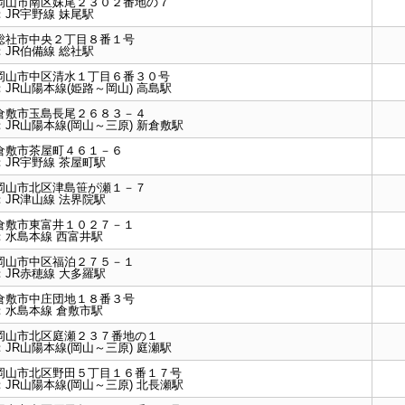
岡山市南区妹尾２３０２番地の７
：
JR宇野線 妹尾駅
総社市中央２丁目８番１号
：
JR伯備線 総社駅
岡山市中区清水１丁目６番３０号
：
JR山陽本線(姫路～岡山) 高島駅
倉敷市玉島長尾２６８３－４
：
JR山陽本線(岡山～三原) 新倉敷駅
倉敷市茶屋町４６１－６
：
JR宇野線 茶屋町駅
岡山市北区津島笹が瀬１－７
：
JR津山線 法界院駅
倉敷市東富井１０２７－１
：
水島本線 西富井駅
岡山市中区福泊２７５－１
：
JR赤穂線 大多羅駅
倉敷市中庄団地１８番３号
：
水島本線 倉敷市駅
岡山市北区庭瀬２３７番地の１
：
JR山陽本線(岡山～三原) 庭瀬駅
岡山市北区野田５丁目１６番１７号
：
JR山陽本線(岡山～三原) 北長瀬駅