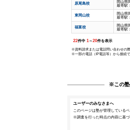
岡山県
原尾島校
最寄駅
岡山県
東岡山校
最寄駅
岡山県
福富校
最寄駅
22
1
20
件中
～
件を表示
※資料請求または電話問い合わせの
※一部の電話（IP電話等）から接続
※この塾
ユーザーのみなさまへ
このページは塾が管理しているペ
※調査を行った時点の内容に基づ