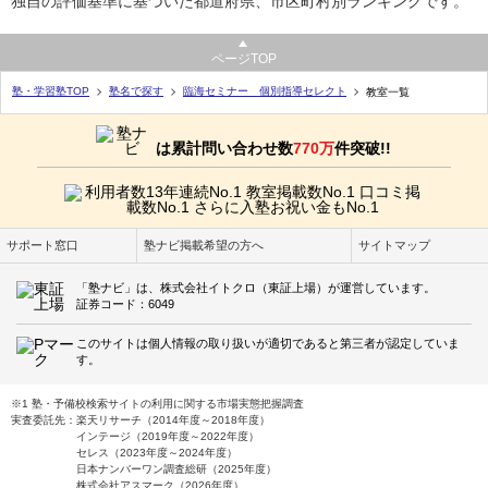
独自の評価基準に基づいた都道府県、市区町村別ランキングです。
ページTOP
塾・学習塾TOP
塾名で探す
臨海セミナー 個別指導セレクト
教室一覧
は累計問い合わせ数
770万
件突破!!
サポート窓口
塾ナビ掲載希望の方へ
サイトマップ
「塾ナビ」は、株式会社イトクロ（東証上場）が運営しています。
証券コード：6049
このサイトは個人情報の取り扱いが適切であると第三者が認定していま
す。
※1 塾・予備校検索サイトの利用に関する市場実態把握調査
実査委託先：楽天リサーチ（2014年度～2018年度）
インテージ（2019年度～2022年度）
セレス（2023年度～2024年度）
日本ナンバーワン調査総研（2025年度）
株式会社アスマーク（2026年度）