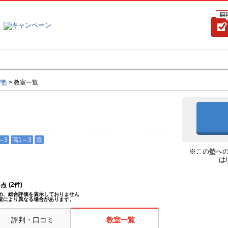
塾名で探す
ランキング
口コミ
習塾
>
教室一覧
～3
高1～3
浪
※この塾へ
は
(
2
件)
--点
め、総合評価を表示しておりません
室により異なる場合があります。
評判・口コミ
教室一覧