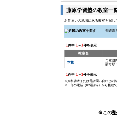
藤原学習塾の教室一
お住まいの地域にある教室を探し
1
1
1
件中
～
件を表示
教室名
兵庫県
本校
最寄駅
1
1
1
件中
～
件を表示
※資料請求または電話問い合わせの
※一部の電話（IP電話等）から接続
※この塾