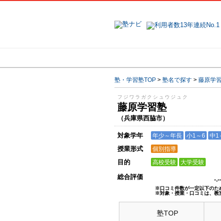
地域で探す
塾・学習塾TOP
>
塾名で探す
>
藤原学
フジワラガクシュウジュク
藤原学習塾
（兵庫県西脇市）
対象学年
年少～年長
小1～6
中1
授業形式
個別指導
目的
高校受験
大学受験
総合評価
-.
※口コミ件数が一定以下のた
※対象・授業・口コミは、教
塾TOP