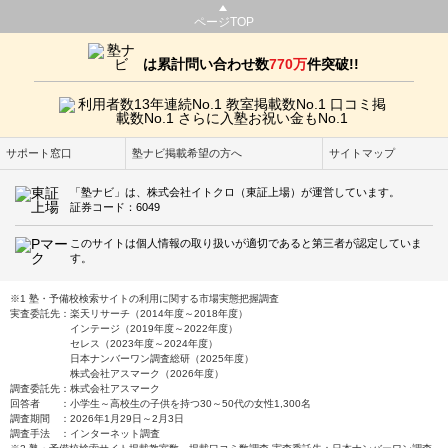
ページTOP
は累計問い合わせ数
770万
件突破!!
サポート窓口
塾ナビ掲載希望の方へ
サイトマップ
「塾ナビ」は、株式会社イトクロ（東証上場）が運営しています。
証券コード：6049
このサイトは個人情報の取り扱いが適切であると第三者が認定していま
す。
※1 塾・予備校検索サイトの利用に関する市場実態把握調査
実査委託先：楽天リサーチ（2014年度～2018年度）
インテージ（2019年度～2022年度）
セレス（2023年度～2024年度）
日本ナンバーワン調査総研（2025年度）
株式会社アスマーク（2026年度）
調査委託先：株式会社アスマーク
回答者 ：小学生～高校生の子供を持つ30～50代の女性1,300名
調査期間 ：2026年1月29日～2月3日
調査手法 ：インターネット調査