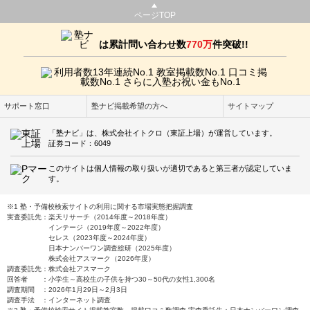
ページTOP
は累計問い合わせ数
770万
件突破!!
サポート窓口
塾ナビ掲載希望の方へ
サイトマップ
「塾ナビ」は、株式会社イトクロ（東証上場）が運営しています。
証券コード：6049
このサイトは個人情報の取り扱いが適切であると第三者が認定していま
す。
※1 塾・予備校検索サイトの利用に関する市場実態把握調査
実査委託先：楽天リサーチ（2014年度～2018年度）
インテージ（2019年度～2022年度）
セレス（2023年度～2024年度）
日本ナンバーワン調査総研（2025年度）
株式会社アスマーク（2026年度）
調査委託先：株式会社アスマーク
回答者 ：小学生～高校生の子供を持つ30～50代の女性1,300名
調査期間 ：2026年1月29日～2月3日
調査手法 ：インターネット調査