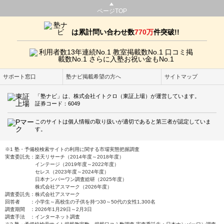
ページTOP
は累計問い合わせ数
770万
件突破!!
サポート窓口
塾ナビ掲載希望の方へ
サイトマップ
「塾ナビ」は、株式会社イトクロ（東証上場）が運営しています。
証券コード：6049
このサイトは個人情報の取り扱いが適切であると第三者が認定していま
す。
※1 塾・予備校検索サイトの利用に関する市場実態把握調査
実査委託先：楽天リサーチ（2014年度～2018年度）
インテージ（2019年度～2022年度）
セレス（2023年度～2024年度）
日本ナンバーワン調査総研（2025年度）
株式会社アスマーク（2026年度）
調査委託先：株式会社アスマーク
回答者 ：小学生～高校生の子供を持つ30～50代の女性1,300名
調査期間 ：2026年1月29日～2月3日
調査手法 ：インターネット調査