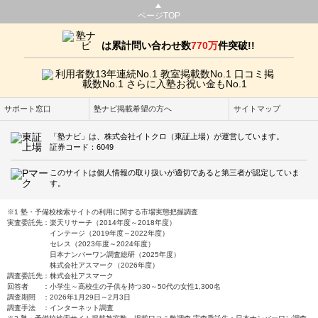
ページTOP
は累計問い合わせ数
770万
件突破!!
サポート窓口
塾ナビ掲載希望の方へ
サイトマップ
「塾ナビ」は、株式会社イトクロ（東証上場）が運営しています。
証券コード：6049
このサイトは個人情報の取り扱いが適切であると第三者が認定していま
す。
※1 塾・予備校検索サイトの利用に関する市場実態把握調査
実査委託先：楽天リサーチ（2014年度～2018年度）
インテージ（2019年度～2022年度）
セレス（2023年度～2024年度）
日本ナンバーワン調査総研（2025年度）
株式会社アスマーク（2026年度）
調査委託先：株式会社アスマーク
回答者 ：小学生～高校生の子供を持つ30～50代の女性1,300名
調査期間 ：2026年1月29日～2月3日
調査手法 ：インターネット調査