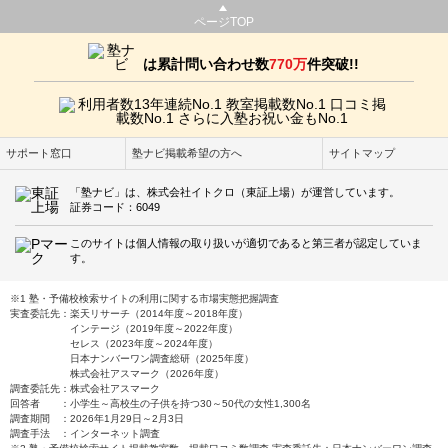
ページTOP
は累計問い合わせ数
770万
件突破!!
サポート窓口
塾ナビ掲載希望の方へ
サイトマップ
「塾ナビ」は、株式会社イトクロ（東証上場）が運営しています。
証券コード：6049
このサイトは個人情報の取り扱いが適切であると第三者が認定していま
す。
※1 塾・予備校検索サイトの利用に関する市場実態把握調査
実査委託先：楽天リサーチ（2014年度～2018年度）
インテージ（2019年度～2022年度）
セレス（2023年度～2024年度）
日本ナンバーワン調査総研（2025年度）
株式会社アスマーク（2026年度）
調査委託先：株式会社アスマーク
回答者 ：小学生～高校生の子供を持つ30～50代の女性1,300名
調査期間 ：2026年1月29日～2月3日
調査手法 ：インターネット調査