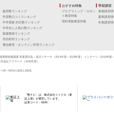
おすすめ特集
季節講習
集団塾ランキング
プログラミング・ロボッ
春期講習情
ト教室特集
学習塾口コミランキング
夏期講習情
理科実験教室特集
中学受験 対応塾ランキング
冬期講習情
中学生に人気の塾ランキング
家庭教師ランキング
市区町村ランキング
通信教育・オンライン学習ランキング
態把握調査 実査委託先：楽天リサーチ（2014年度～2018年度） インテージ（2019年度～20
式会社アスマーク（2026年度）
～50代の女性1,300名
「塾ナビ」は、株式会社イトクロ（東
証上場）が運営しています。
証券コード：6049