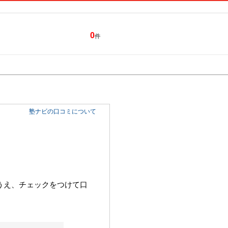
0
件
特集一覧
キャンペーン
塾ナビの口コミについて
うえ、チェックをつけて口