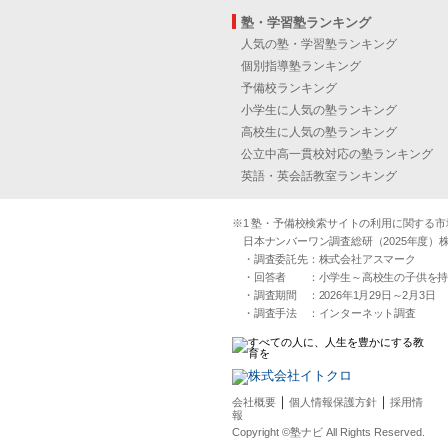
塾・学習塾ランキング
人気の塾・学習塾ランキング
個別指導塾ランキング
予備校ランキング
小学生に人気の塾ランキング
高校生に人気の塾ランキング
公立中高一貫校対応の塾ランキング
英語・英会話教室ランキング
※1 塾・予備校検索サイトの利用に関する市場実
日本ナンバーワン調査総研（2025年度）株
・調査委託先：株式会社アスマーク
・回答者 ：小学生～高校生の子供を持つ30
・調査期間 ：2026年1月29日～2月3日
・調査手法 ：インターネット調査
｜
｜
会社概要
個人情報保護方針
採用情
報
Copyright ©塾ナビ All Rights Reserved.