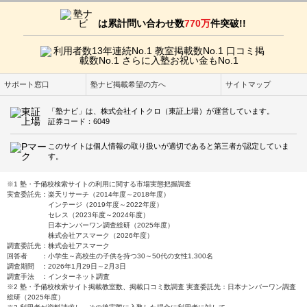
は累計問い合わせ数
770万
件突破!!
サポート窓口
塾ナビ掲載希望の方へ
サイトマップ
「塾ナビ」は、株式会社イトクロ（東証上場）が運営しています。
証券コード：6049
このサイトは個人情報の取り扱いが適切であると第三者が認定していま
す。
※1 塾・予備校検索サイトの利用に関する市場実態把握調査
実査委託先：楽天リサーチ（2014年度～2018年度）
インテージ（2019年度～2022年度）
セレス（2023年度～2024年度）
日本ナンバーワン調査総研（2025年度）
株式会社アスマーク（2026年度）
調査委託先：株式会社アスマーク
回答者 ：小学生～高校生の子供を持つ30～50代の女性1,300名
調査期間 ：2026年1月29日～2月3日
調査手法 ：インターネット調査
※2 塾・予備校検索サイト掲載教室数、掲載口コミ数調査 実査委託先：日本ナンバーワン調査
総研（2025年度）