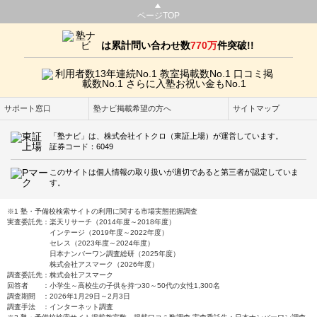
ページTOP
は累計問い合わせ数
770万
件突破!!
サポート窓口
塾ナビ掲載希望の方へ
サイトマップ
「塾ナビ」は、株式会社イトクロ（東証上場）が運営しています。
証券コード：6049
このサイトは個人情報の取り扱いが適切であると第三者が認定していま
す。
※1 塾・予備校検索サイトの利用に関する市場実態把握調査
実査委託先：楽天リサーチ（2014年度～2018年度）
インテージ（2019年度～2022年度）
セレス（2023年度～2024年度）
日本ナンバーワン調査総研（2025年度）
株式会社アスマーク（2026年度）
調査委託先：株式会社アスマーク
回答者 ：小学生～高校生の子供を持つ30～50代の女性1,300名
調査期間 ：2026年1月29日～2月3日
調査手法 ：インターネット調査